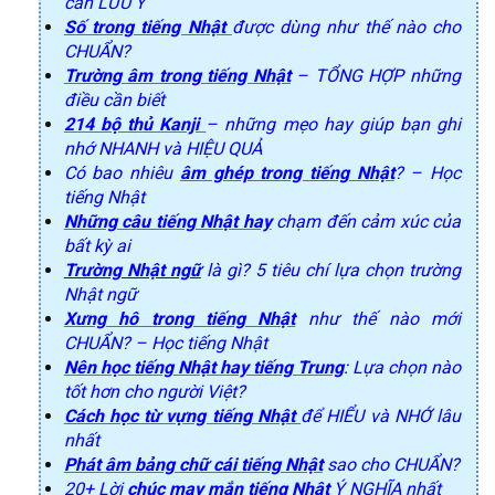
cần LƯU Ý
Số trong tiếng Nhật
được dùng như thế nào cho
CHUẨN?
Trường âm trong tiếng Nhật
– TỔNG HỢP những
điều cần biết
214 bộ thủ Kanji
– những mẹo hay giúp bạn ghi
nhớ NHANH và HIỆU QUẢ
Có bao nhiêu
âm ghép trong tiếng Nhật
? – Học
tiếng Nhật
Những câu tiếng Nhật hay
chạm đến cảm xúc của
bất kỳ ai
Trường Nhật ngữ
là gì? 5 tiêu chí lựa chọn trường
Nhật ngữ
Xưng hô trong tiếng Nhật
như thế nào mới
CHUẨN? – Học tiếng Nhật
Nên học tiếng Nhật hay tiếng Trung
: Lựa chọn nào
tốt hơn cho người Việt?
Cách học từ vựng tiếng Nhật
để HIỂU và NHỚ lâu
nhất
Phát âm bảng chữ cái tiếng Nhật
sao cho CHUẨN?
20+ Lời
chúc may mắn tiếng Nhật
Ý NGHĨA nhất