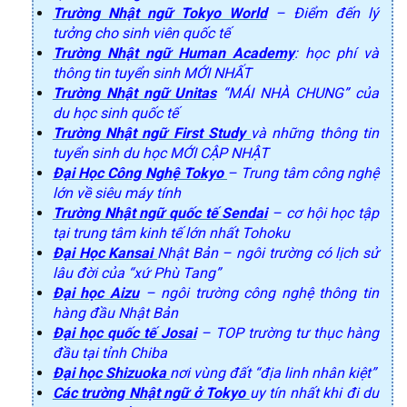
Trường Nhật ngữ Tokyo World
– Điểm đến lý
tưởng cho sinh viên quốc tế
Trường Nhật ngữ Human Academy
: học phí và
thông tin tuyển sinh MỚI NHẤT
Trường Nhật ngữ Unitas
“MÁI NHÀ CHUNG” của
du học sinh quốc tế
Trường Nhật ngữ First Study
và những thông tin
tuyển sinh du học MỚI CẬP NHẬT
Đại Học Công Nghệ Tokyo
– Trung tâm công nghệ
lớn về siêu máy tính
Trường Nhật ngữ quốc tế Sendai
– cơ hội học tập
tại trung tâm kinh tế lớn nhất Tohoku
Đại Học Kansai
Nhật Bản – ngôi trường có lịch sử
lâu đời của “xứ Phù Tang”
Đại học Aizu
– ngôi trường công nghệ thông tin
hàng đầu Nhật Bản
Đại học quốc tế Josai
– TOP trường tư thục hàng
đầu tại tỉnh Chiba
Đại học Shizuoka
nơi vùng đất “địa linh nhân kiệt”
Các trường Nhật ngữ ở Tokyo
uy tín nhất khi đi du