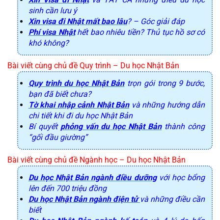
sinh cần lưu ý
Xin visa đi Nhật mất bao lâu
? – Góc giải đáp
Phí visa Nhật
 hết bao nhiêu tiền? Thủ tục hồ sơ có 
khó không?
Bài viết cùng chủ đề Quy trình – Du học Nhật Bản
Quy trình du học Nhật Bản
trọn gói trong 9 bước,
bạn đã biết chưa?
Tờ khai nhập cảnh Nhật Bản
và những hướng dẫn
chi tiết khi đi du học Nhật Bản
Bí quyết
phỏng vấn du học Nhật Bản
thành công
“gối đầu giường”
Bài viết cùng chủ đề Ngành học 
– Du học Nhật Bản
Du học Nhật Bản ngành điều dưỡng
với học bổng
lên đến 700 triệu đồng
Du học Nhật Bản ngành điện tử
và những điều cần
biết