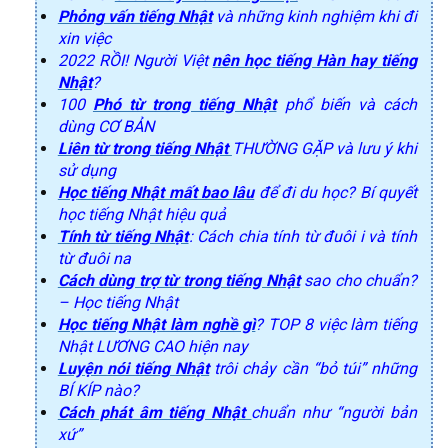
Phỏng vấn tiếng Nhật
và những kinh nghiệm khi đi
xin việc
2022 RỒI! Người Việt
nên học tiếng Hàn hay tiếng
Nhật
?
100
Phó từ trong tiếng Nhật
phổ biến và cách
dùng CƠ BẢN
Liên từ trong tiếng Nhật
THƯỜNG GẶP và lưu ý khi
sử dụng
Học tiếng Nhật mất bao lâu
để đi du học? Bí quyết
học tiếng Nhật hiệu quả
Tính từ tiếng Nhật
: Cách chia tính từ đuôi i và tính
từ đuôi na
Cách dùng trợ từ trong tiếng Nhật
sao cho chuẩn?
– Học tiếng Nhật
Học tiếng Nhật làm nghề gì
? TOP 8 việc làm tiếng
Nhật LƯƠNG CAO hiện nay
Luyện nói tiếng Nhật
trôi chảy cần “bỏ túi” những
BÍ KÍP nào?
Cách phát âm tiếng Nhật
chuẩn như “người bản
xứ”