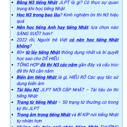
Bằng N3 tiếng Nhật
JLPT là gì? Có thực sự quan
trọng khi học tiếng Nhật
Học N3 trong bao lâu
? Kinh nghiệm ôn thi N3 hiệu
quả
Nên học tiếng Anh hay tiếng Nhật
: lựa chọn nào
SÁNG SUỐT hơn?
2022 rồi, Người trẻ Việt
có nên học tiếng Nhật
không
?
80+
từ láy tiếng Nhật
thông dụng nhất và bí quyết
học sao cho DỄ HIỂU
TỔNG HỢP
đề thi N3 các năm
gần đây và cấu trúc
đề thi N3 cần nắm
Biến âm tiếng Nhật
là gì, HIỂU RÕ Các quy tắc sử
dụng biến âm
Tài liệu N2
JLPT MỚI CẬP NHẬT – Tài liệu ôn thi
tiếng Nhật
Trạng từ tiếng Nhật
– 50 trạng từ thường có trong
kỳ thi JLPT
Trọng âm trong tiếng Nhật
và BÍ KÍP nói tiếng Nhật
tự nhiên hơn