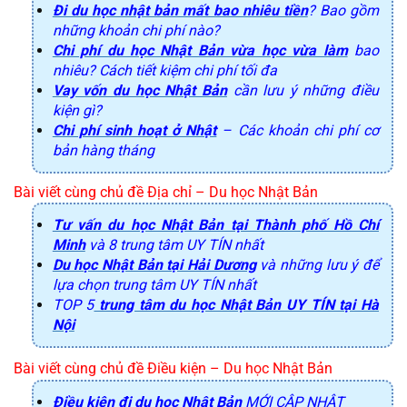
Đi du học nhật bản mất bao nhiêu tiền
? Bao gồm
những khoản chi phí nào?
Chi phí du học Nhật Bản vừa học vừa làm
bao
nhiêu? Cách tiết kiệm chi phí tối đa
Vay vốn du học Nhật Bản
cần lưu ý những điều
kiện gì?
Chi phí sinh hoạt ở Nhật
– Các khoản chi phí cơ
bản hàng tháng
Bài viết cùng chủ đề Địa chỉ 
– Du học Nhật Bản
Tư vấn du học Nhật Bản tại Thành phố Hồ Chí
Minh
và 8 trung tâm UY TÍN nhất
Du học Nhật Bản tại Hải Dương
và những lưu ý để
lựa chọn trung tâm UY TÍN nhất
TOP 5
trung tâm du học Nhật Bản UY TÍN tại Hà
Nội
Bài viết cùng chủ đề Điều kiện – Du học Nhật Bản
Điều kiện đi du học Nhật Bản
MỚI CẬP NHẬT