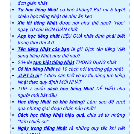
đơn giản nhất
Tự học tiếng Nhật
có khó không? Bật mí 5 tuyệt
chiêu học tiếng Nhật dễ như ăn kẹo
Xin lỗi tiếng Nhật
được nói như thế nào? “Học”
ngay 10 câu ĐƠN GIẢN nhất
App học tiếng nhật
HIỆU QUẢ nhất định phải biết
trong thời đại 4.0
Tên tiếng Nhật của bạn
là gì? Dịch tên tiếng Việt
sang tiếng Nhật như thế nào?
20+ lời
tạm biệt tiếng Nhật
THÔNG DỤNG nhất
Cố lên tiếng Nhật
và 10 cách nói thường gặp nhất
JLPT là gì
? 7 điều cần biết về kỳ thi năng lực tiếng
Nhật theo quy định MỚI NHẤT
TOP 7 cuốn
sách học tiếng Nhật
DỄ HIỂU cho
người mới bắt đầu
Học tiếng Nhật có khó không
? Làm sao để vượt
qua những giai đoạn chán nản nhất?
Cách học tiếng Nhật hiệu quả
, chia sẻ từ những
“tấm chiếu cũ”
Ngày trong tiếng Nhật
và những quy tắc khi viết