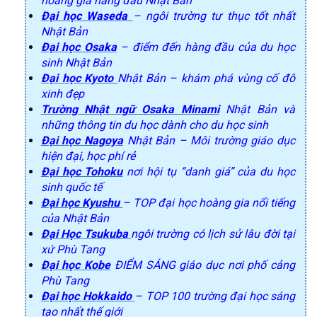
hoàng gia hàng đầu Nhật Bản
Đại học Waseda
– ngôi trường tư thục tốt nhất
Nhật Bản
Đại học Osaka
– điểm đến hàng đầu của du học
sinh Nhật Bản
Đại học Kyoto
Nhật Bản – khám phá vùng cố đô
xinh đẹp
Trường Nhật ngữ Osaka Minami
Nhật Bản và
những thông tin du học dành cho du học sinh
Đại học Nagoya
Nhật Bản – Môi trường giáo dục
hiện đại, học phí rẻ
Đại học Tohoku
nơi hội tụ “danh giá” của du học
sinh quốc tế
Đại học Kyushu
– TOP đại học hoàng gia nổi tiếng
của Nhật Bản
Đại Học Tsukuba
ngôi trường có lịch sử lâu đời tại
xứ Phù Tang
Đại học Kobe
ĐIỂM SÁNG giáo dục nơi phố cảng
Phù Tang
Đại học Hokkaido
– TOP 100 trường đại học sáng
tạo nhất thế giới