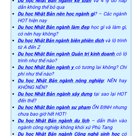
Du học Nhật Bản ngành kế toán
và 4 lý do hấp
dẫn không thể bỏ qua
Du học Nhật Bản nên học ngành gì
? – Các ngành
HOT hiện nay
Du học Nhật Bản ngành làm đẹp
học gì và làm gì,
có nên hay không?
Du học Nhật Bản ngành biên phiên dịch
và lộ trình
từ A đến Z
Du học Nhật Bản ngành Quản trị kinh doanh
có lộ
trình như thế nào?
Du học Nhật Bản ngành y
có tương lai không? Chi
phí như thế nào?
Du học Nhật Bản ngành nông nghiệp
: NÊN hay
KHÔNG NÊN?
Du học Nhật Bản ngành xây dựng
tại sao lại HOT
đến thế?
Du học Nhật Bản ngành sư phạm
ỔN ĐỊNH nhưng
chưa bao giờ hết HOT!
Du học Nhật Bản ngành du lịch
– dấn thân vào
ngành công nghiệp không khói xứ Phù Tang
Du học Nhật Bản ngành Công nghệ sinh học
có