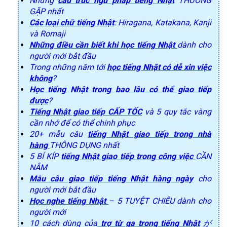
Những
cấu trúc ngữ pháp tiếng Nhật
THƯỜNG
GẶP nhất
Các loại chữ tiếng Nhật
: Hiragana, Katakana, Kanji
và Romaji
Những điều cần biết khi học tiếng Nhật
dành cho
người mới bắt đầu
Trong những năm tới
học tiếng Nhật có dễ xin việc
không
?
Học tiếng Nhật trong bao lâu có thể giao tiếp
được
?
Tiếng Nhật giao tiếp CẤP TỐC
và 5 quy tắc vàng
cần nhớ để có thể chinh phục
20+ mẫu câu
tiếng Nhật giao tiếp trong nhà
hàng
THÔNG DỤNG nhất
5 BÍ KÍP
tiếng Nhật giao tiếp trong công việc
CẦN
NẮM
Mẫu câu giao tiếp tiếng Nhật hàng ngày
cho
người mới bắt đầu
Học nghe tiếng Nhật
– 5 TUYỆT CHIÊU dành cho
người mới
10 cách dùng của
trợ từ ga trong tiếng Nhật
が