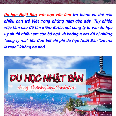
Du học Nhật Bản
vừa học vừa làm
trở thành xu thế của
nhiều bạn trẻ Việt trong những năm gần đây. Tuy nhiên
việc làm sao để tìm kiếm được một công ty tư vấn du học
uy tín thì nhiều em còn bỡ ngỡ và không ít em đã bị những
“công ty ma” lừa đảo bởi chi phí du học Nhật Bản “ảo ma
lazada” không hề nhỏ.