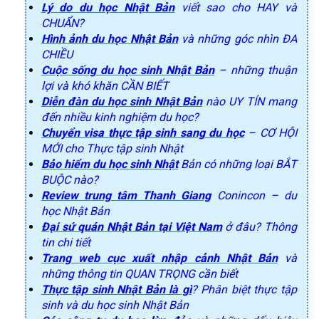
Lý do du học Nhật Bản
viết sao cho HAY và
CHUẨN?
Hình ảnh du học Nhật Bản
và những góc nhìn ĐA
CHIỀU
Cuộc sống du học sinh Nhật Bản
– những thuận
lợi và khó khăn CẦN BIẾT
Diễn đàn du học sinh Nhật Bản
nào UY TÍN mang
đến nhiều kinh nghiệm du học?
Chuyển visa thực tập sinh sang du học
– CƠ HỘI
MỚI cho Thực tập sinh Nhật
Bảo hiểm du học sinh Nhật
Bản có những loại BẮT
BUỘC nào?
Review trung tâm Thanh Giang
Conincon – du
học Nhật Bản
Đại sứ quán Nhật Bản tại Việt Nam
ở đâu? Thông
tin chi tiết
Trang web cục xuất nhập cảnh Nhật Bản
và
những thông tin QUAN TRỌNG cần biết
Thực tập sinh Nhật Bản là gì
? Phân biệt thực tập
sinh và du học sinh Nhật Bản