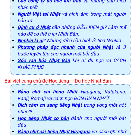
Các công ty du học lừa đảo
và những dấu hiệu
nhân biết
Người Việt tại Nhật
và hình ảnh trong mắt người
bản xứ.
Định cư ở Nhật
cần những ĐIỀU KIỆN gì? Làm thế
nào để có thể ở lại Nhật Bản.
Nenkin là gì
? Những điều cần biết về tiền Nenkin
Phương pháp đọc nhanh của người Nhật
và 3
bước luyện tập cho người mới bắt đầu
Sốc văn hóa Nhật Bản
khi đi du học và CÁCH
KHẮC PHỤC
Bài viết cùng chủ đề Học tiếng 
– Du học Nhật Bản
Bảng chữ cái tiếng Nhật
Hiragana, Katakana,
Kanji, Romaji và cách học ĐƠN GIẢN NHẤT
Dịch cảm ơn sang tiếng Nhật
trong vòng một nốt
nhạc!!!
Học tiếng Nhật cơ bản
dành cho người mới bắt
đầu
Bảng chữ cái tiếng Nhật Hiragana
và cách ghi nhớ