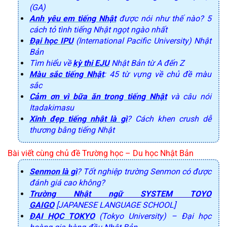
(GA)
Anh yêu em tiếng Nhật
được nói như thế nào? 5
cách tỏ tình tiếng Nhật ngọt ngào nhất
Đại học IPU
(International Pacific University) Nhật
Bản
Tìm hiểu về
kỳ thi
EJU
Nhật Bản từ A đến Z
Màu sắc tiếng Nhật
: 45 từ vựng về chủ đề màu
sắc
Cảm ơn vì bữa ăn trong tiếng Nhật
và câu nói
Itadakimasu
Xinh đẹp tiếng nhật là gì
? Cách khen crush dễ
thương bằng tiếng Nhật
Bài viết cùng chủ đề Trường học – Du học Nhật Bản
Senmon là gì
? Tốt nghiệp trường Senmon có được
đánh giá cao không?
Trường Nhật ngữ SYSTEM TOYO
GAIGO
[JAPANESE LANGUAGE SCHOOL]
ĐẠI HỌC TOKYO
(Tokyo University) – Đại học