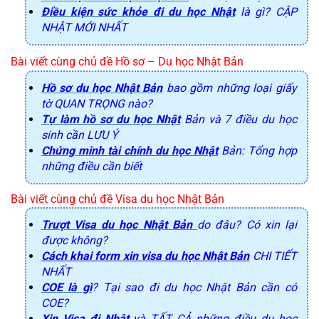
Điều kiện sức khỏe đi du học Nhật
là gì? CẬP
NHẬT MỚI NHẤT
Bài viết cùng chủ đề Hồ sơ – Du học Nhật Bản
Hồ sơ du học Nhật Bản
bao gồm những loại giấy
tờ QUAN TRỌNG nào?
Tự làm hồ sơ du học Nhật
Bản và 7 điều du học
sinh cần LƯU Ý
Chứng minh tài chính du học Nhật
Bản: Tổng hợp
những điều cần biết
Bài viết cùng chủ đề Visa du học Nhật Bản
Trượt Visa du học Nhật Bản
do đâu? Có xin lại
được không?
Cách khai form xin visa du học Nhật Bản
CHI TIẾT
NHẤT
COE là gì
? Tại sao đi du học Nhật Bản cần có
COE?
Xin Visa đi Nhật
và TẤT CẢ những điều du học