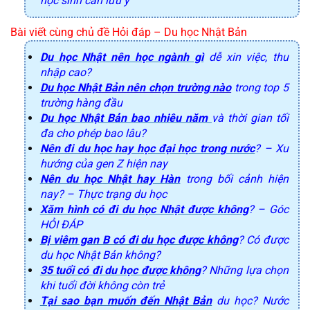
học sinh cần lưu ý
Bài viết cùng chủ đề Hỏi đáp 
– Du học Nhật Bản
Du học Nhật nên học ngành gì
dễ xin việc, thu
nhập cao?
Du học Nhật Bản nên chọn trường nào
trong top 5
trường hàng đầu
Du học Nhật Bản bao nhiêu năm
và thời gian tối
đa cho phép bao lâu?
Nên đi du học hay học đại học trong nước
? – Xu
hướng của gen Z hiện nay
Nên du học Nhật hay Hàn
trong bối cảnh hiện
nay? – Thực trạng du học
Xăm hình có đi du học Nhật được không
? – Góc
HỎI ĐÁP
Bị viêm gan B có đi du học được không
? Có được
du học Nhật Bản không?
35 tuổi có đi du học được không
? Những lựa chọn
khi tuổi đời không còn trẻ
Tại sao bạn muốn đến Nhật Bản
du học? Nước