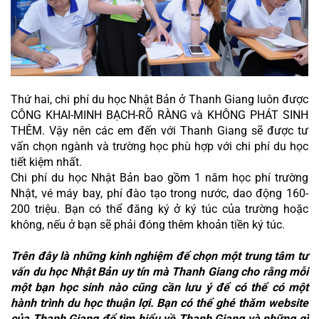
Thứ hai, chi phí du học Nhật Bản ở Thanh Giang luôn được 
CÔNG KHAI-MINH BẠCH-RÕ RÀNG và KHÔNG PHÁT SINH 
THÊM. Vậy nên các em đến với Thanh Giang sẽ được tư 
vấn chọn ngành và trường học phù hợp với chi phí du học 
tiết kiệm nhất. 
Chi phí du học Nhật Bản bao gồm 1 năm học phí trường 
Nhật, vé máy bay, phí đào tạo trong nước, dao động 160-
200 triệu. Bạn có thể đăng ký ở ký túc của trường hoặc 
không, nếu ở bạn sẽ phải đóng thêm khoản tiền ký túc.
Trên đây là những kinh nghiệm để chọn một trung tâm tư 
vấn du học Nhật Bản uy tín mà Thanh Giang cho rằng mỗi 
một bạn học sinh nào cũng cần lưu ý để có thể có một 
hành trình du học thuận lợi. Bạn có thể ghé thăm website 
của Thanh Giang để tìm hiểu về Thanh Giang và những gì 