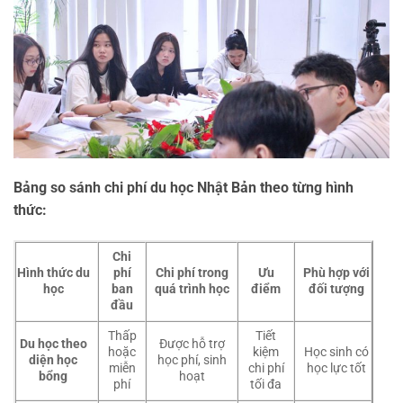
Bảng so sánh chi phí du học Nhật Bản theo từng hình
thức:
Chi
Hình thức du
phí
Chi phí trong
Ưu
Phù hợp với
học
ban
quá trình học
điểm
đối tượng
đầu
Thấp
Tiết
Du học theo
Được hỗ trợ
hoặc
kiệm
Học sinh có
diện học
học phí, sinh
miễn
chi phí
học lực tốt
bổng
hoạt
phí
tối đa