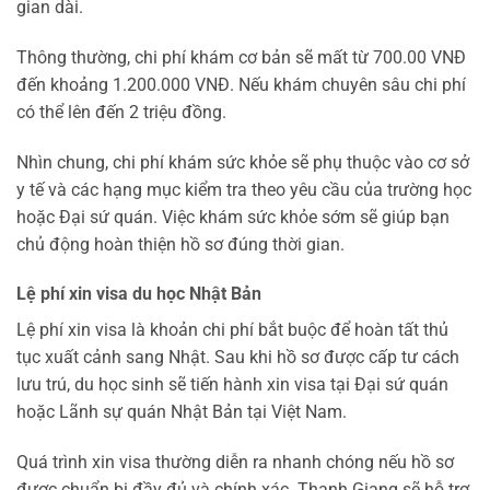
gian dài.
Thông thường, chi phí khám cơ bản sẽ mất từ 700.00 VNĐ
đến khoảng 1.200.000 VNĐ. Nếu khám chuyên sâu chi phí
có thể lên đến 2 triệu đồng.
Nhìn chung, chi phí khám sức khỏe sẽ phụ thuộc vào cơ sở
y tế và các hạng mục kiểm tra theo yêu cầu của trường học
hoặc Đại sứ quán. Việc khám sức khỏe sớm sẽ giúp bạn
chủ động hoàn thiện hồ sơ đúng thời gian.
Lệ phí xin visa du học Nhật Bản
Lệ phí xin visa là khoản chi phí bắt buộc để hoàn tất thủ
tục xuất cảnh sang Nhật. Sau khi hồ sơ được cấp tư cách
lưu trú, du học sinh sẽ tiến hành xin visa tại Đại sứ quán
hoặc Lãnh sự quán Nhật Bản tại Việt Nam.
Quá trình xin visa thường diễn ra nhanh chóng nếu hồ sơ
được chuẩn bị đầy đủ và chính xác. Thanh Giang sẽ hỗ trợ