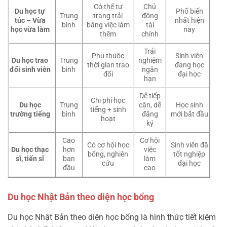
Có thể tự
Chủ
Du học tự
Phổ biến
Trung
trang trải
động
túc – Vừa
nhất hiện
bình
bằng việc làm
tài
học vừa làm
nay
thêm
chính
Trải
Phụ thuộc
Sinh viên
Du học trao
Trung
nghiệm
thời gian trao
đang học
đổi sinh viên
bình
ngắn
đổi
đại học
hạn
Dễ tiếp
Chi phí học
Du học
Trung
cận, dễ
Học sinh
tiếng + sinh
trường tiếng
bình
đăng
mới bắt đầu
hoạt
ký
Cao
Cơ hội
Có cơ hội học
Sinh viên đã
Du học thạc
hơn
việc
bổng, nghiên
tốt nghiệp
sĩ, tiến sĩ
ban
làm
cứu
đại học
đầu
cao
Du học Nhật Bản theo diện học bổng
Du học Nhật Bản theo diện học bổng là hình thức tiết kiệm