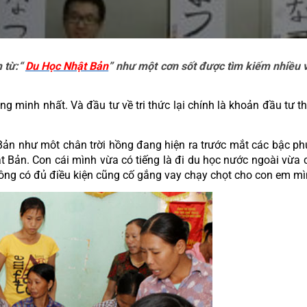
 từ:“ 
Du Học Nhật Bản
” như một cơn sốt được tìm kiếm nhiều v
g minh nhất. Và đầu tư về tri thức lại chính là khoản đầu tư thự
 Bản như môt chân trời hồng đang hiện ra trước mắt các bậc ph
 Bản. Con cái mình vừa có tiếng là đi du học nước ngoài vừa c
không có đủ điều kiện cũng cố gắng vay chạy chọt cho con em m