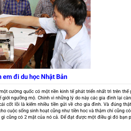
n em đi du học Nhật Bản
ột cường quốc có một nền kinh tế phát triển nhất trì trên thế g
ế giới ngưỡng mộ. Chính vì những lý do này các gia đình lại c
i cốt lõi là kiếm nhiều tiền gửi về cho gia đình. Và đúng th
 cho cuộc sống sinh hoạt cũng như tiền hoc và thậm chí cũng có n
gì cũng có 2 mặt của nó cả. Để đạt được một điều gì đó bạn ph