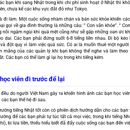
 bạn khi sang Nhật trong khi chi phí sinh hoạt ở Nhật thì không
 lên, chưa kể các khu vực đắt đỏ như Tokyo. 
và đi làm. Một cuộc sống nhàm chán và bán sức khỏe khiến các
 gọi về gia đình thường là những câu: “ Con vẫn khỏe”. “ Con 
 nỗi ngậm ngùi khi quá mệt cũng như sẽ gặp những oan ức khi l
o dai. Các bạn phải đứng suốt 6-8 tiếng liền nhau. Đi bộ ké
 và đột quỵ vì làm việc quá sức. Có ai là muốn thuê một người 
n mắng của các quản lý khi bạn không thể nghe và làm theo 
. Các bạn có thể làm gì lại họ trong khi tiếng kém.
ọc viên đi trước để lại
đều do người Việt Nam gây ra khiến hình ảnh các bạn học viên
 các bạn thế hệ đi sau. 
ường tiếng Nhật tốt còn có phiên dịch hướng dẫn cho các bạn 
ờng để các bạn phải tự túc tất cả mọi việc, trong khi tiếng Nhật
phí), bị lừa tiền, thiếu hiểu biết đã đẩy cuộc sống các bạn đến v