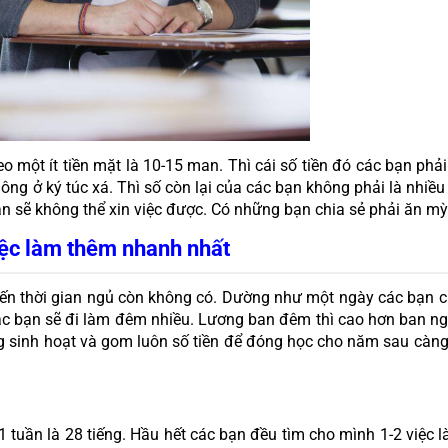
 một ít tiền mặt là 10-15 man. Thì cái số tiền đó các bạn phả
ông ở ký túc xá. Thì số còn lại của các bạn không phải là nhiều
n sẽ không thể xin việc được. Có những bạn chia sẻ phải ăn mỳ 2
iệc làm thêm nhanh nhất
 đến thời gian ngủ còn không có. Dường như một ngày các bạn c
ác bạn sẽ đi làm đêm nhiều. Lương ban đêm thì cao hơn ban ngày
g sinh hoạt và gom luôn số tiền để đóng học cho năm sau càng
 tuần là 28 tiếng. Hầu hết các bạn đều tìm cho mình 1-2 việc l