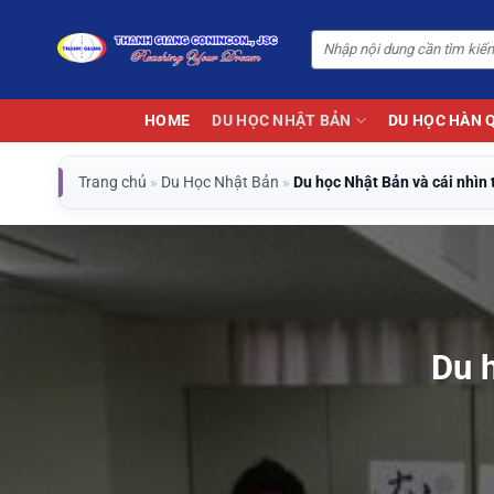
Bỏ
qua
nội
dung
HOME
DU HỌC NHẬT BẢN
DU HỌC HÀN 
Trang chủ
»
Du Học Nhật Bản
»
Du học Nhật Bản và cái nhìn 
Du h