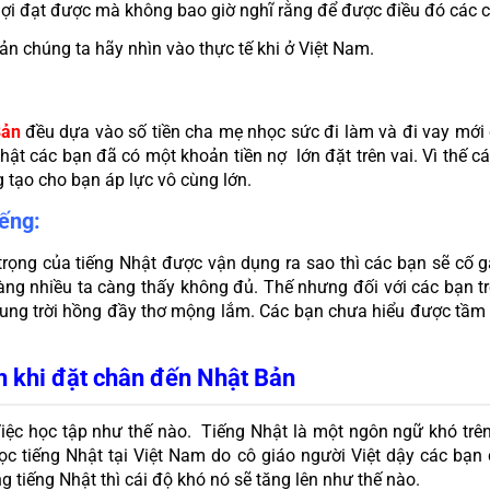
lợi đạt được mà không bao giờ nghĩ rằng để được điều đó các 
ản chúng ta hãy nhìn vào thực tế khi ở Việt Nam.
Bản
 đều dựa vào số tiền cha mẹ nhọc sức đi làm và đi vay mới c
ật các bạn đã có một khoản tiền nợ  lớn đặt trên vai. Vì thế c
g tạo cho bạn áp lực vô cùng lớn.
iếng:
rọng của tiếng Nhật được vận dụng ra sao thì các bạn sẽ cố gắ
càng nhiều ta càng thấy không đủ. Thế nhưng đối với các bạn t
ung trời hồng đầy thơ mộng lắm. Các bạn chưa hiểu được tầm q
h khi đặt chân đến Nhật Bản
iệc học tập như thế nào.  Tiếng Nhật là một ngôn ngữ khó trên
ọc tiếng Nhật tại Việt Nam do cô giáo người Việt dậy các bạn
g tiếng Nhật thì cái độ khó nó sẽ tăng lên như thế nào.