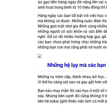
áo gạo tiền hàng ngày đè nặng lên vai các
sinh hoạt trung bình từ 10 triệu đồng trở
Hàng ngày các bạn tất bật với việc học 
mà không có được. Những cuộc điện thoại
Những giọt mắt nhớ gia đình cùng những
những người có sức khỏe và sức bền dẻ
nghỉ. Đã có rất nhiều trường hợp gục gã
các bạn chưa phải hứng chịu những trậ
những bạn con trai cũng phải rơi nước mắt
Những hệ lụy mà các bạn h
Những vụ trộm cắp, đánh nhau, bỏ học… 
Vì thế họ càng sát sao và gay gắt hơn với
Bạn nào may mắn thì vào học ở một số tr
này. Nhưng bên cạnh đó cũng không ít trư
liên hệ sokai (giới thiệu việc làm có mất 