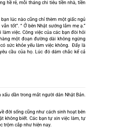
 hề rẻ, mỗi tháng chi tiêu tiền nhà, tiền 
 bạn lúc nào cũng chỉ thèm một giấc ngủ 
vẫn tốt”. “ Ở bên Nhật sướng lắm mẹ ạ.” 
àm việc. Công việc của các bạn đòi hỏi 
o hàng một đoạn đường dài không ngừng 
có sức khỏe yếu làm việc không.  Đấy là 
yêu cầu của họ. Lúc đó dám chắc kể cả 
 xấu dần trong mắt người dân Nhật Bản. 
về đời sống cũng như cách sinh hoạt bên 
 không biết. Các bạn tự xin việc làm, tự 
iệc trộm cắp như hiện nay.