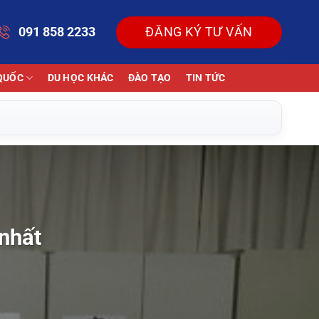
091 858 2233
ĐĂNG KÝ TƯ VẤN
QUỐC
DU HỌC KHÁC
ĐÀO TẠO
TIN TỨC
 nhất