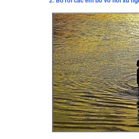
2. Bỏ rơi các em bơ vơ nơi xứ ng