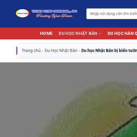
Bỏ
qua
nội
dung
HOME
DU HỌC NHẬT BẢN
DU HỌC HÀN 
Trang chủ
»
Du Học Nhật Bản
»
Du học Nhật Bản bị biến tướ