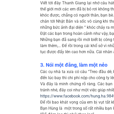
Viết tới đây Thanh Giang lại nhớ câu há
thế giới mới các em đã bị bỏ rơi không t
khóc được, chẳng có người thân, bạn bè
chân tới Nhật Bản và sốc vô cùng khi th
những bức ảnh đại diện “ khóc chảy ra 
Đặt các bạn trong hoàn cảnh như vậy, bạ
Những bạn đã sang rồi mới biết bị công t
làm thêm,… Để rồi trong cái khổ sở vì nh
tục được đẩy lên cao hơn nữa. Cái nhân 
3. Nói một đằng, làm một nẻo
Các cụ nhà ta xưa có câu “Treo đầu dê,
đến lúc bay thì chi phí nộp cho công ty lê
Và đây là minh chứng rõ ràng. Các bạn
tránh nhé, đây coi như một việc giúp nhi
https://www.facebook.com/hung.ha.984
Để rồi bao khát vọng của em bị vụt tắt kh
Bạn Hùng là một trong số rất nhiều bạn 