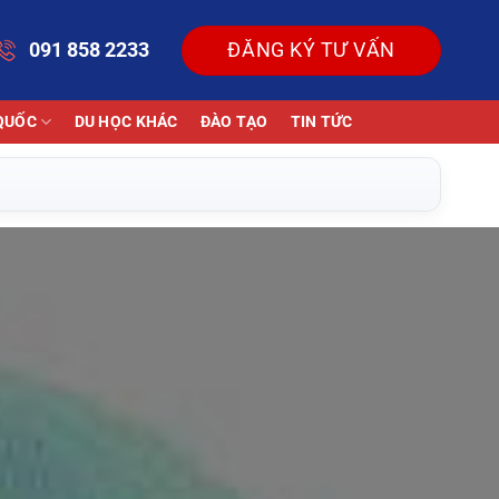
091 858 2233
ĐĂNG KÝ TƯ VẤN
QUỐC
DU HỌC KHÁC
ĐÀO TẠO
TIN TỨC