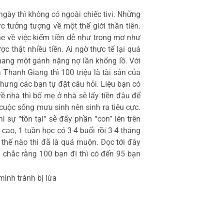
gày thì không có ngoài chiếc tivi. Những
c tưởng tượng về một thế giới thần tiên.
e về việc kiếm tiền dễ như trong mơ như
thật nhiều tiền. Ai ngờ thực tế lại quá
mang một gánh nặng nợ lần khổng lồ. Với
Thanh Giang thì 100 triệu là tài sản của
ưng các bạn tự đặt câu hỏi. Liệu bạn có
 nhà thì bố mẹ ở nhà sẽ lấy tiền đâu để
vì cuộc sống mưu sinh nên sinh ra tiêu cực.
sự “tồn tại” sẽ đẩy phần “con” lên trên
 cao, 1 tuần học có 3-4 buổi rồi 3-4 tháng
ư thế nào thì đã là quá muộn. Đọc tới đây
n chắc rằng 100 bạn đi thì có đến 95 bạn
mình tránh bị lừa