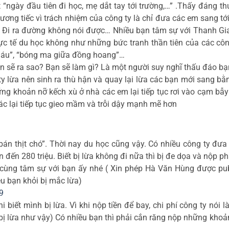
t “ngày đầu tiên đi học, mẹ dắt tay tới trường,…” .Thấy đáng
hương tiếc vì trách nhiệm của công ty là chỉ đưa các em sang tớ
. Đi ra đường không nói được… Nhiều bạn tâm sự với Thanh Gia
ực tế du học không như những bức tranh thần tiên của các công
máu”,
“bóng ma giữa đồng hoang”…
n sẽ ra sao? Bạn sẽ làm gì? Là một người suy nghĩ thấu đáo bạ
y lừa nên sinh ra thù hận và quay lại lừa các bạn mới sang bằn
ững khoản nỡ kếch xù ở nhà các em lại tiếp tục rơi vào cạm bẫy 
ác lại tiếp tục gieo mầm và trỗi dậy mạnh mẽ hơn
 bán thịt chó”. Thời nay du học cũng vậy. Có nhiều công ty đư
n đến 280 triệu. Biết bị lừa không đi nữa thì bị đe dọa và nộp ph
 cùng tâm sự với bạn ấy nhé ( Xin phép Hà Văn Hùng được pub
ều bạn khỏi bị mắc lừa)
9
i biết mình bị lừa. Vì khi nộp tiền để bay, chi phí công ty nói 
bị lừa như vậy) Có nhiều bạn thì phải cắn răng nộp những kho