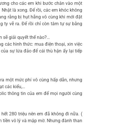
 thương cho các em khi bước chân vào một
i Nhật là xong. Để rồi, các em khóc không
ng rằng bị hụt hẫng vô cùng khi mới đặt
 ty vẽ ra. Để rồi chỉ còn tâm tự sự bằng
n sẽ giải quyết thế nào?…
g các hình thức: mua điện thoại, xin việc
của sự lừa đảo để cái thù hận ấy lại tiếp
a ra một mức phí vô cùng hấp dẫn, nhưng
ạt các kiểu,…
lic thông tin của em để mọi người cùng
là hết 280 triệu nên em đã không đi nữa. (
ản tiền vô lý và mập mờ. Nhưng đành than