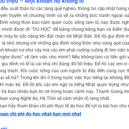
300 triệu – Một khoản nợ khổng lồ
đều xuất thân từ các làng quê nghèo, thông tin cập nhật hàng n
uyên truyền về chương trình và vẽ ra những bức tranh ngoài sứ
đình nông thôn bao năm quen cuộc sống lam lũ, nay được ngh
m mình được đi “DU HỌC” để bằng chúng bằng bạn và kiếm được 
n mây bị sốc nặng khi đặt chân tới Nhật Bản. Để rồi gia đình 
ó là nhỏ nhưng với những gia đình nông thôn như vùng quê của 
nh khoản nợ như vậy mà các em phải cuống cuồng đi tìm việc nh
nghe được” về làm việc cho mình? Nếu không làm có tiền gửi về
ả gia đình có lẽ là cái nhà chỉ đáng 40-50 triệu. Để rồi các em 
g trách. Khi cuộc sống của con người bị đẩy đến cùng cực thì 
 ai sẽ trả? Trong khi đó ở trong nước việc học tiếng lại không đề
 thì mặc kệ. Đề rồi khi các em ngộ ra tiếng Nhật quan trọng nh
 Và bao nhiêu bạn bị rơi trong hoàn cảnh này. Thanh Giang ti
 bạn vùng Nghệ An, Hà Tĩnh sẽ cảm nhận rõ ràng nhất.
bạn hãy tham khảo chi phí thực tế du học để rút ra bài học cho 
quan-chi-phi-du-hoc-nhat-ban-moi-nhat