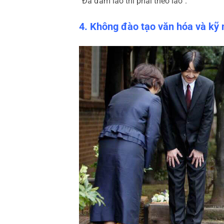
“Đã đâm lao thì phải theo lao”.
4. Không đào tạo văn hóa và kỹ