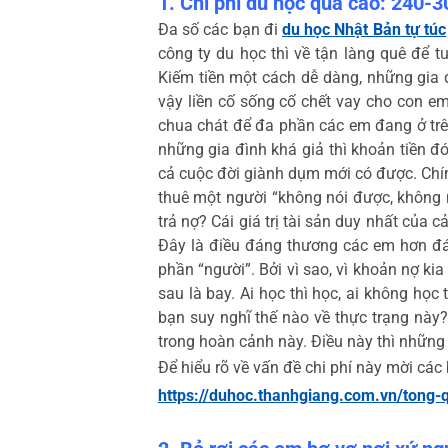
1. Chi phí du học quá cao: 240-
Đa số các bạn đi
du học Nhật Bản tự túc
công ty du học thì về tận làng quê để t
Kiếm tiền một cách dễ dàng, những gia 
vậy liền cố sống cố chết vay cho con e
chua chát để đa phần các em đang ở trê
những gia đình khá giả thì khoản tiền đ
cả cuộc đời giành dụm mới có được. Chí
thuê một người “không nói được, không 
trả nợ? Cái giá trị tài sản duy nhất của c
Đây là điều đáng thương các em hơn đán
phần “người”. Bởi vì sao, vì khoản nợ kia
sau là bay. Ai học thì học, ai không học
bạn suy nghĩ thế nào về thực trạng này?
trong hoàn cảnh này. Điều này thì những
Để hiểu rõ về vấn đề chi phí này mời các 
https://duhoc.thanhgiang.com.vn/tong-