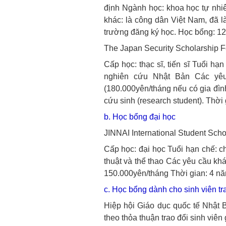
định
Ngành học: khoa học tự nhiên
khác: là công dân Việt Nam, đã l
trường đăng ký học.
Học bổng: 12
The Japan Security Scholarship 
Cấp học: thạc sĩ, tiến sĩ
Tuổi hạn 
nghiên cứu Nhật Bản
Các yêu
(180.000yên/tháng nếu có gia đìn
cứu sinh (research student).
Thời 
b. Học bổng đại học
JINNAI International Student Sch
Cấp học: đại học
Tuổi hạn chế: ch
thuật và thể thao
Các yêu cầu khá
150.000yên/tháng
Thời gian: 4 n
c. Học bổng dành cho sinh viên tr
Hiệp hội Giáo dục quốc tế Nhật 
theo thỏa thuận trao đổi sinh viê