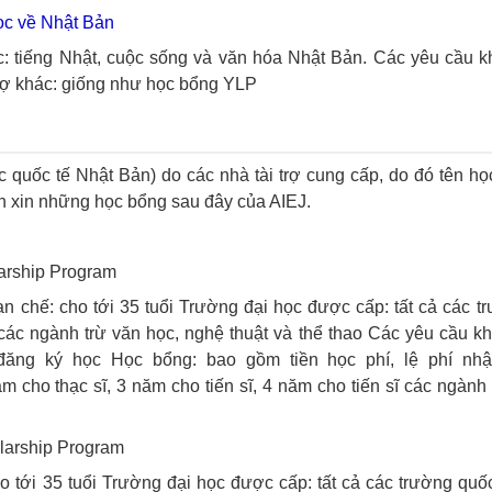
ọc về Nhật Bản
: tiếng Nhật, cuộc sống và văn hóa Nhật Bản.
Các yêu cầu kh
rợ khác: giống như học bổng YLP
 quốc tế Nhật Bản) do các nhà tài trợ cung cấp, do đó tên họ
n xin những học bổng sau đây của AIEJ.
larship Program
ạn chế: cho tới 35 tuổi
Trường đại học được cấp: tất cả các t
các ngành trừ văn học, nghệ thuật và thể thao
Các yêu cầu kh
đăng ký học
Học bổng: bao gồm tiền học phí, lệ phí nhậ
m cho thạc sĩ, 3 năm cho tiến sĩ, 4 năm cho tiến sĩ các ngành
olarship Program
o tới 35 tuổi
Trường đại học được cấp: tất cả các trường quố