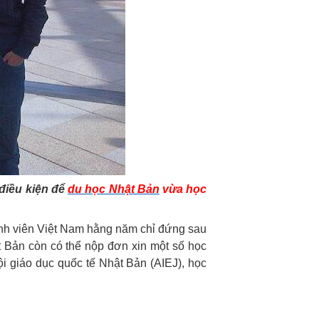
 điều kiện để
du học Nhật Bản
vừa học
nh viên Việt Nam hằng năm chỉ đứng sau
 Bản còn có thể nộp đơn xin một số học
 giáo dục quốc tế Nhật Bản (AIEJ), học