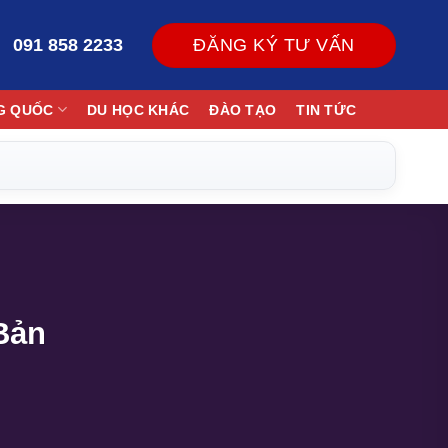
091 858 2233
ĐĂNG KÝ TƯ VẤN
G QUỐC
DU HỌC KHÁC
ĐÀO TẠO
TIN TỨC
Bản