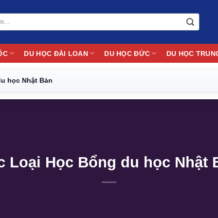
ỐC
DU HỌC ĐÀI LOAN
DU HỌC ĐỨC
DU HỌC TRUN
du học Nhật Bản
c Loại Học Bổng du học Nhật 