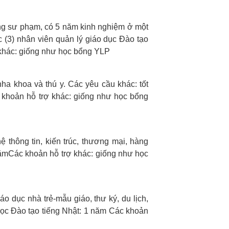
ờng sư phạm, có 5 năm kinh nghiệm ở một
ặc (3) nhân viên quản lý giáo dục
Đào tạo
khác: giống như học bổng YLP
nha khoa và thú y.
Các yêu cầu khác: tốt
 khoản hỗ trợ khác: giống như học bổng
hệ thông tin, kiến trúc, thương mại, hàng
nămCác khoản hỗ trợ khác: giống như học
áo dục nhà trẻ-mẫu giáo, thư ký, du lịch,
học
Đào tạo tiếng Nhật: 1 năm
Các khoản