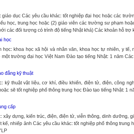
 giáo dục
Các yêu cầu khác: tốt nghiệp đại học hoặc các trư
n tiểu học, trung học hoặc (2) giáo viên các trường sư phạm ho
với các đối tượng có trình độ tiếng Nhật khá)
Các khoản hỗ trợ 
ại học
 học: khoa học xã hội và nhân văn, khoa học tự nhiên, y tế, 
o một trường đại học Việt Nam
Đào tạo tiếng Nhật: 1 năm
Các
ao đẳng kỹ thuật
 kỹ thuật vật liệu, cơ khí, điều khiển, điện tử, điện, công ng
hoặc sẽ tốt nghiệp phổ thông trung học
Đào tạo tiếng Nhật: 1 
rung cấp
 xây dựng, kiến trúc, điện, điện tử, viễn thông, dinh dưỡng, gi
ết kế, nhiếp ảnh
Các yêu cầu khác: tốt nghiệp phổ thông trung 
 YLP