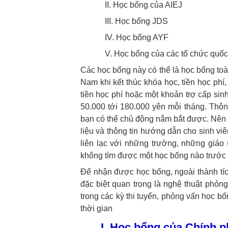
II. Học bổng của AIEJ
III. Học bổng JDS
IV. Học bổng AYF
V. Học bổng của các tổ chức quốc
Các học bổng này có thể là học bổng to
Nam khi kết thúc khóa học, tiền học phí
tiền học phí hoặc một khoản trợ cấp sin
50.000 tới 180.000 yên mỗi tháng.
Thôn
bạn có thể chủ động nắm bắt được. Nên 
liệu và thông tin hướng dẫn cho sinh vi
liên lạc với những trường, những giáo
không tìm được một học bổng nào trước k
Để nhận được học bổng, ngoài thành tíc
đặc biệt quan trọng là nghệ thuật phỏn
trong các kỳ thi tuyển, phỏng vấn học b
thời gian
I. Học bổng của Chính 