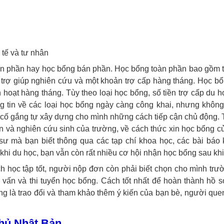
 tế và tư nhân
àn phần hay học bổng bán phần. Học bổng toàn phần bao gồm t
, trợ giúp nghiên cứu và một khoản trợ cấp hàng tháng. Học b
h hoạt hàng tháng. Tùy theo loại học bổng, số tiền trợ cấp du 
g tin về các loại học bổng ngày càng công khai, nhưng khôn
cố gắng tự xây dựng cho mình những cách tiếp cận chủ động. T
ên và nghiên cứu sinh của trường, về cách thức xin học bổng c
 sư mà bạn biết thông qua các tạp chí khoa học, các bài b
hi du học, bạn vẫn còn rất nhiều cơ hội nhận học bổng sau khi
h học tập tốt, người nộp đơn còn phải biết chọn cho mình tr
g vấn và thi tuyển học bổng. Cách tốt nhất để hoàn thành hồ 
ổng là trao đổi và tham khảo thêm ý kiến của bạn bè, người qu
phủ Nhật Bản