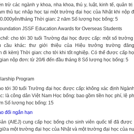
 trừ các ngành y khoa, nha khoa, thú y, luật, kinh tế, quản tr
àm thủ tục nhập học tại một trường đại học của Nhật khi nộp 
0.000yên/tháng
Thời gian: 2 năm
Số lượng học bổng: 5
Foundation JSSF Education Awards for Overseas Students
chế: cho tới 30 tuổi
Trường đại học được cấp: một số trường 
 cầu khác: thư giới thiệu của Hiệu trưởng trường đăn
h đi kèm)
Thời gian: cho tới khi tốt nghiệp. Có thể được cấp 
gian nộp đơn: từ 20/6 đến đầu tháng 8
Số lượng học bổng: 5
olarship Program
o tới 30 tuổi
Trường đại học được cấp: không xác định
Ngành 
c: là công dân Việt Nam
Học bổng: bao gồm tiền học phí, lệ ph
ăm
Số lượng học bổng: 15
ao đổi ngắn hạn
Bản (AIEJ) cung cấp học bổng cho sinh viên quốc tế đã được
n giữa một trường đại học của Nhật và một trường đại học của 