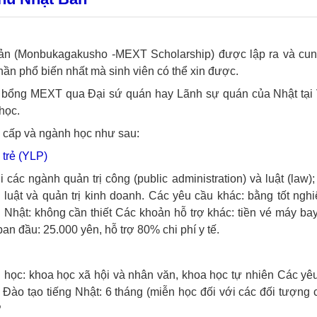
n (Monbukagakusho -MEXT Scholarship) được lập ra và cun
hần phổ biến nhất mà sinh viên có thể xin được.
c bổng MEXT qua Đại sứ quán hay Lãnh sự quán của Nhật tại 
học.
c cấp và ngành học như sau:
 trẻ (YLP)
 các ngành quản trị công (public administration) và luật (law);
 luật và quản trị kinh doanh.
Các yêu cầu khác: bằng tốt nghi
 Nhật: không cần thiết
Các khoản hỗ trợ khác: tiền vé máy bay 
ban đầu: 25.000 yên, hỗ trợ 80% chi phí y tế.
học: khoa học xã hội và nhân văn, khoa học tự nhiên
Các yêu
Đào tạo tiếng Nhật: 6 tháng (miễn học đối với các đối tượng c
P