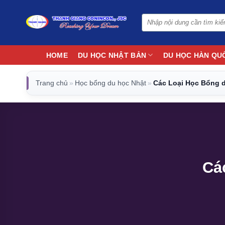
Bỏ
qua
nội
dung
HOME
DU HỌC NHẬT BẢN
DU HỌC HÀN QU
Trang chủ
»
Học bổng du học Nhật
»
Các Loại Học Bổng 
Cá