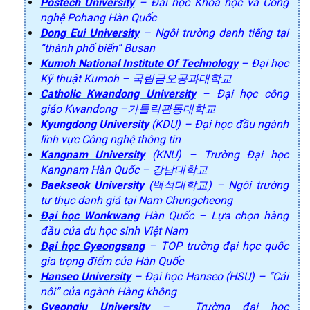
Postech University
– Đại học Khoa học và Công
nghệ Pohang Hàn Quốc
Dong Eui University
– Ngôi trường danh tiếng tại
“thành phố biển” Busan
Kumoh National Institute Of Technology
– Đại học
Kỹ thuật Kumoh – 국립금오공과대학교
Catholic Kwandong University
– Đại học công
giáo Kwandong –가톨릭관동대학교
Kyungdong University
(KDU) – Đại học đầu ngành
lĩnh vực Công nghệ thông tin
Kangnam University
(KNU) – Trường Đại học
Kangnam Hàn Quốc – 강남대학교
Baekseok University
(백석대학교) – Ngôi trường
tư thục danh giá tại Nam Chungcheong
Đại học Wonkwang
Hàn Quốc – Lựa chọn hàng
đầu của du học sinh Việt Nam
Đại học Gyeongsang
– TOP trường đại học quốc
gia trọng điểm của Hàn Quốc
Hanseo University
– Đại học Hanseo (HSU) – “Cái
nôi” của ngành Hàng không
Gyeongju University
– Trường đại học