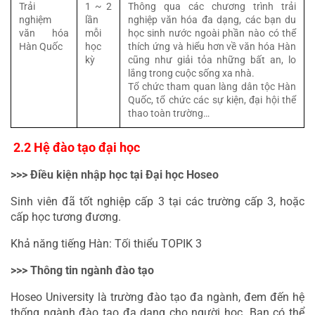
Trải 
1 ~ 2 
Thông qua các chương trình trải 
nghiệm 
lần 
nghiệp văn hóa đa dạng, các bạn du 
văn hóa 
mỗi 
học sinh nước ngoài phần nào có thể 
Hàn Quốc
học 
thích ứng và hiểu hơn về văn hóa Hàn 
kỳ
cũng như giải tỏa những bất an, lo 
lắng trong cuộc sống xa nhà.
Tổ chức tham quan làng dân tộc Hàn 
Quốc, tổ chức các sự kiện, đại hội thể 
thao toàn trường…
 2.2 Hệ đào tạo đại học
>>> Điều kiện nhập học tại Đại học Hoseo
Sinh viên đã tốt nghiệp cấp 3 tại các trường cấp 3, hoặc 
cấp học tương đương.
Khả năng tiếng Hàn: Tối thiểu TOPIK 3
>>> Thông tin ngành đào tạo
Hoseo University là trường đào tạo đa ngành, đem đến hệ 
thống ngành đào tạo đa dạng cho người học. Bạn có thể 