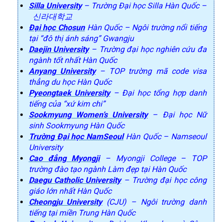
Silla University
– Trường Đại học Silla Hàn Quốc –
신라대학교
Đại học Chosun
Hàn Quốc – Ngôi trường nổi tiếng
tại “đô thị ánh sáng” Gwangju
Daejin University
– Trường đại học nghiên cứu đa
ngành tốt nhất Hàn Quốc
Anyang University
– TOP trường mã code visa
thẳng du học Hàn Quốc
Pyeongtaek University
– Đại học tổng hợp danh
tiếng của “xứ kim chi”
Sookmyung Women’s University
– Đại học Nữ
sinh Sookmyung Hàn Quốc
Trường Đại học NamSeoul
Hàn Quốc – Namseoul
University
Cao đẳng Myongji
– Myongji College – TOP
trường đào tạo ngành Làm đẹp tại Hàn Quốc
Daegu Catholic University
– Trường đại học công
giáo lớn nhất Hàn Quốc
Cheongju University
(CJU) – Ngôi trường danh
tiếng tại miền Trung Hàn Quốc