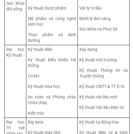
Sức khỏe 
Kỹ thuật Dược phẩm
Vật lý trị liệu
đời sống
Mỹ phẩm và công nghệ 
Bệnh lý lâm sàng
sinh học
Sức khỏe và Phúc lợi
Thực phẩm và dinh 
dưỡng
Đại học 
Kỹ thuật điện
Xây dựng
Kỹ thuật
Kỹ thuật Điều khiển Hệ 
Kỹ thuật môi trường
thống
Kỹ thuật Thông tin và 
Cơ khí
Truyền thông
Kỹ thuật Hóa học
Kỹ thuật CNTT & TT Ô tô
An toàn và Phòng cháy 
Kỹ thuật vật liệu mới
chữa cháy
Kỹ thuật Vật liệu Điện tử
Kiến trúc
Đại học 
Big data
Kỹ thuật tự động hóa
Trí tuệ 
Kỹ thuật máy tính
Kỹ thuật điện tử & hình 
nhân tạo