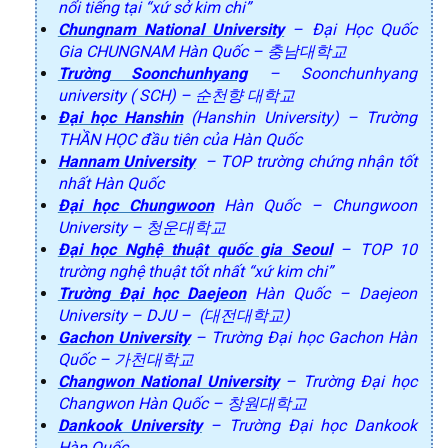
nổi tiếng tại “xứ sở kim chi”
Chungnam National University
– Đại Học Quốc
Gia CHUNGNAM Hàn Quốc – 충남대학교
Trường Soonchunhyang
– Soonchunhyang
university ( SCH) – 순천향 대학교
Đại học Hanshin
(Hanshin University) – Trường
THẦN HỌC đầu tiên của Hàn Quốc
Hannam University
– TOP trường chứng nhận tốt
nhất Hàn Quốc
Đại học Chungwoon
Hàn Quốc – Chungwoon
University – 청운대학교
Đại học Nghệ thuật quốc gia Seoul
– TOP 10
trường nghệ thuật tốt nhất “xứ kim chi”
Trường Đại học Daejeon
Hàn Quốc – Daejeon
University – DJU – (대전대학교)
Gachon University
– Trường Đại học Gachon Hàn
Quốc – 가천대학교
Changwon National University
– Trường Đại học
Changwon Hàn Quốc – 창원대학교
Dankook University
– Trường Đại học Dankook
Hàn Quốc