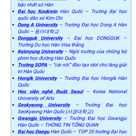
bậc nhất xứ Hàn
Đại học Kookmin
Hàn Quốc – Trường đại học
quốc dân xứ Kim Chi
Dong A University
– Trường Đại học Dong A Hàn
Quốc – 동아대학교
Dongguk University
– Đại học DONGGUK –
Trường Du học Hàn Visa thẳng
Keimyung University
– Ngôi trường của những bộ
phim học đường Hàn Quốc
Trường SOPA
– “cái nôi” đào tạo idol cho làng giải
trí Hàn Quốc
Hongik University
– Trường Đại học Hongik Hàn
Quốc
Học viện nghệ thuật Seoul
– Korea National
University of Arts
Seokyeong University
– Trường Đại học
SeoKyeong Hàn Quốc (서경대학교)
Gwangju University
– Trường Đại học Gwangju
Hàn Quốc – THÔNG TIN TỔNG QUAN
Đại học Daegu
Hàn Quốc – TOP 20 trường đại học