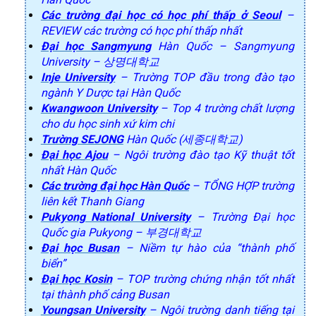
Các trường đại học có học phí thấp ở Seoul
–
REVIEW các trường có học phí thấp nhất
Đại học Sangmyung
Hàn Quốc – Sangmyung
University – 상명대학교
Inje University
– Trường TOP đầu trong đào tạo
ngành Y Dược tại Hàn Quốc
Kwangwoon University
– Top 4 trường chất lượng
cho du học sinh xứ kim chi
Trường SEJONG
Hàn Quốc (세종대학교)
Đại học Ajou
– Ngôi trường đào tạo Kỹ thuật tốt
nhất Hàn Quốc
Các trường đại học Hàn Quốc
– TỔNG HỢP trường
liên kết Thanh Giang
Pukyong National University
– Trường Đại học
Quốc gia Pukyong – 부경대학교
Đại học Busan
– Niềm tự hào của “thành phố
biển”
Đại học Kosin
– TOP trường chứng nhận tốt nhất
tại thành phố cảng Busan
Youngsan University
– Ngôi trường danh tiếng tại