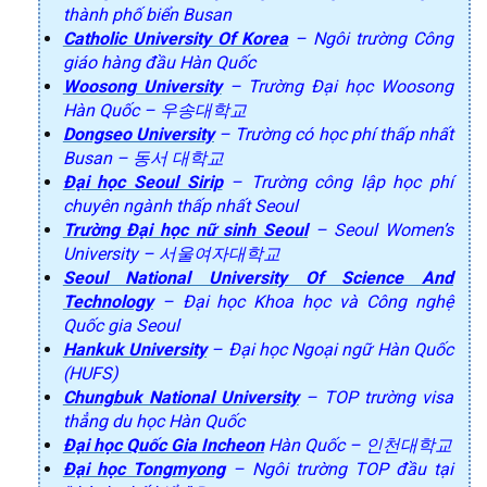
thành phố biển Busan
Catholic University Of Korea
– Ngôi trường Công
giáo hàng đầu Hàn Quốc
Woosong University
– Trường Đại học Woosong
Hàn Quốc – 우송대학교
Dongseo University
– Trường có học phí thấp nhất
Busan – 동서 대학교
Đại học Seoul Sirip
– Trường công lập học phí
chuyên ngành thấp nhất Seoul
Trường Đại học nữ sinh Seoul
– Seoul Women’s
University – 서울여자대학교
Seoul National University Of Science And
Technology
– Đại học Khoa học và Công nghệ
Quốc gia Seoul
Hankuk University
– Đại học Ngoại ngữ Hàn Quốc
(HUFS)
Chungbuk National University
– TOP trường visa
thẳng du học Hàn Quốc
Đại học Quốc Gia Incheon
Hàn Quốc – 인천대학교
Đại học Tongmyong
– Ngôi trường TOP đầu tại