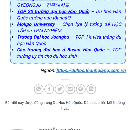
GYEONGJU – 경주대학교
TOP 20 trường đại học Hàn Quốc
– Du học Hàn
Quốc trường nào tốt nhất?
Mokpo University
– Chọn lựa lý tưởng để HỌC
TẬP và TRẢI NGHIỆM
Trường Đại học Joongbu
– TOP 1% visa thẳng du
học Hàn Quốc
Các trường đại học ở Busan Hàn Quốc
– TOP
trường uy tín cho du học sinh
Nguồn: 
https://duhoc.thanhgiang.com.vn
Bài viết này được đăng trong
Du Học Hàn Quốc
. Đánh dấu
liên kết thường
trực
.