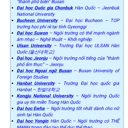
“thành phố biển” Busan
Đại học Quốc gia Chonbuk
Hàn Quốc – Jeonbuk
National University
Bucheon University
– Đại học Bucheon – TOP
trường học phí rẻ tại tỉnh Gyeonggi
Đại học Suwon
– Ngôi trường có thế mạnh ngành
âm nhạc – Nghệ thuật – Khởi nghiệp
Ulsan University
– Trường Đại học ULSAN Hàn
Quốc (울산대학교)
Đại học Jeonju
– Ngôi trường nổi tiếng của “thành
phố ẩm thực” – Jeonju
Đại học Ngoại ngữ Busan
– Busan University of
Foreign Studies
Hanbat University
– Trường Đại học quốc gia
Hanbat – 한밭대학교
Kongju National University
– Ngôi trường Quốc
gia uy tín miền Trung Hàn Quốc
Đại học Ewha
– Ngôi trường tốt nhất dành cho nữ
sinh tại Hàn Quốc
Đại học Yongin
Hàn Quốc – Ngôi trường có THẾ
MẠNH trong đào tạo thể dục thể thao