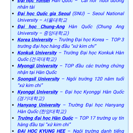
Đại học Yonsei
Hàn Quốc – “Cái nôi” nuôi dưỡng
nhân tài
Đại học Quốc gia Seoul
(SNU) – Seoul National
University – 서울대학교
Đại học Chung-Ang
Hàn Quốc (Chung Ang
University – 중앙대학교)
Korea University
– Trường Đại học Korea – TOP 3
trường đại học hàng đầu “xứ kim chi”
Konkuk University
– Trường Đại học Konkuk Hàn
Quốc (건국대학교)
Myongji University
– TOP đầu các trường chứng
nhận tại Hàn Quốc
Soongsil University
– Ngôi trường 120 năm tuổi
“xứ kim chi”
Kyonggi University
– Đại học Kyonggi Hàn Quốc
(경기대학교)
Hanyang University
– Trường Đại học Hanyang
Hàn Quốc (한양대학교)
Trường đại học Hàn Quốc
– TOP 17 trường uy tín
hàng đầu tại “xứ kim chi”
ĐẠI HỌC KYUNG HEE
– Ngôi trường danh tiếng