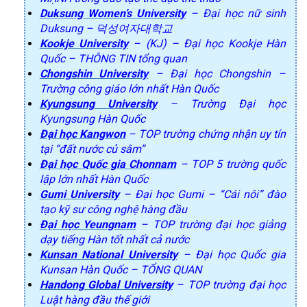
Duksung Women’s University
– Đại học nữ sinh
Duksung – 덕성여자대학교
Kookje University
– (KJ) – Đại học Kookje Hàn
Quốc – THÔNG TIN tổng quan
Chongshin University
– Đại học Chongshin –
Trường công giáo lớn nhất Hàn Quốc
Kyungsung University
– Trường Đại học
Kyungsung Hàn Quốc
Đại học Kangwon
– TOP trường chứng nhận uy tín
tại “đất nước củ sâm”
Đại học Quốc gia Chonnam
– TOP 5 trường quốc
lập lớn nhất Hàn Quốc
Gumi University
– Đại học Gumi – “Cái nôi” đào
tạo kỹ sư công nghệ hàng đầu
Đại học Yeungnam
– TOP trường đại học giảng
dạy tiếng Hàn tốt nhất cả nước
Kunsan National University
– Đại học Quốc gia
Kunsan Hàn Quốc – TỔNG QUAN
Handong Global University
– TOP trường đại học
Luật hàng đầu thế giới