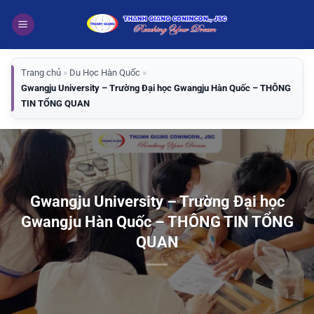
Bỏ
qua
nội
dung
Trang chủ
»
Du Học Hàn Quốc
»
Gwangju University – Trường Đại học Gwangju Hàn Quốc – THÔNG
TIN TỔNG QUAN
Gwangju University – Trường Đại học
Gwangju Hàn Quốc – THÔNG TIN TỔNG
QUAN