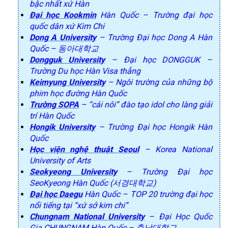
bậc nhất xứ Hàn
Đại học Kookmin
Hàn Quốc – Trường đại học
quốc dân xứ Kim Chi
Dong A University
– Trường Đại học Dong A Hàn
Quốc – 동아대학교
Dongguk University
– Đại học DONGGUK –
Trường Du học Hàn Visa thẳng
Keimyung University
– Ngôi trường của những bộ
phim học đường Hàn Quốc
Trường SOPA
– “cái nôi” đào tạo idol cho làng giải
trí Hàn Quốc
Hongik University
– Trường Đại học Hongik Hàn
Quốc
Học viện nghệ thuật Seoul
– Korea National
University of Arts
Seokyeong University
– Trường Đại học
SeoKyeong Hàn Quốc (서경대학교)
Đại học Daegu
Hàn Quốc – TOP 20 trường đại học
nổi tiếng tại “xứ sở kim chi”
Chungnam National University
– Đại Học Quốc
Gia CHUNGNAM Hàn Quốc – 충남대학교