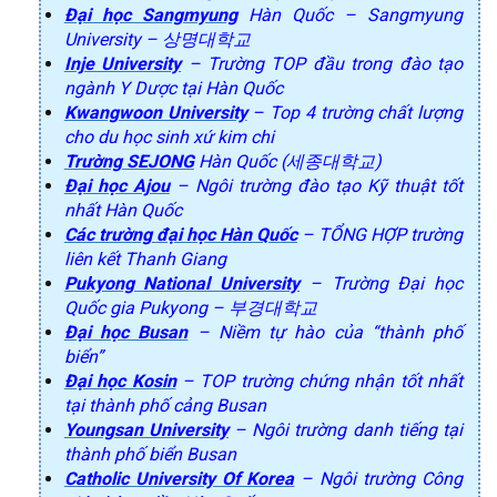
Đại học Sangmyung
Hàn Quốc – Sangmyung
University – 상명대학교
Inje University
– Trường TOP đầu trong đào tạo
ngành Y Dược tại Hàn Quốc
Kwangwoon University
– Top 4 trường chất lượng
cho du học sinh xứ kim chi
Trường SEJONG
Hàn Quốc (세종대학교)
Đại học Ajou
– Ngôi trường đào tạo Kỹ thuật tốt
nhất Hàn Quốc
Các trường đại học Hàn Quốc
– TỔNG HỢP trường
liên kết Thanh Giang
Pukyong National University
– Trường Đại học
Quốc gia Pukyong – 부경대학교
Đại học Busan
– Niềm tự hào của “thành phố
biển”
Đại học Kosin
– TOP trường chứng nhận tốt nhất
tại thành phố cảng Busan
Youngsan University
– Ngôi trường danh tiếng tại
thành phố biển Busan
Catholic University Of Korea
– Ngôi trường Công