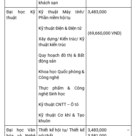
khách sạn
Đại học Kỹ 
Kỹ thuật Máy tính/ 
3,483,000
thuật
Phần mềm hội tụ
Kỹ thuật Điện & Điện tử
(69,660,000 VND)
Xây dựng/ Kiến trúc/ Kỹ 
thuật kiến trúc
Quy hoạch đô thị & Bất 
động sản
Khoa học Quốc phòng & 
Công nghệ
Thực phẩm & Công 
nghệ Sinh học
Kỹ thuật CNTT – Ô tô
Kỹ thuật Cơ khí & Tạo 
khuôn
Đại học Văn 
Thiết kế hội tụ/ Thiết kế 
3,483,000 – 
hóa và Nghệ 
nội thất
3,581,000