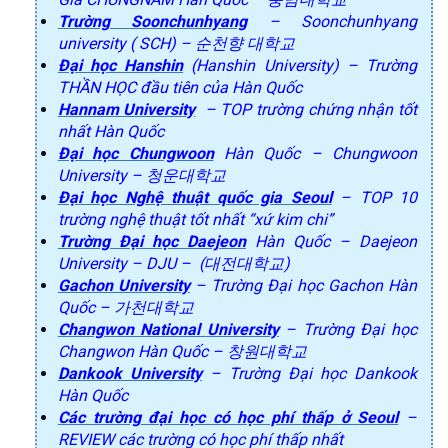
Trường Soonchunhyang
– Soonchunhyang
university ( SCH) – 순천향 대학교
Đại học Hanshin
(Hanshin University) – Trường
THẦN HỌC đầu tiên của Hàn Quốc
Hannam University
– TOP trường chứng nhận tốt
nhất Hàn Quốc
Đại học Chungwoon
Hàn Quốc – Chungwoon
University – 청운대학교
Đại học Nghệ thuật quốc gia Seoul
– TOP 10
trường nghệ thuật tốt nhất “xứ kim chi”
Trường Đại học Daejeon
Hàn Quốc – Daejeon
University – DJU – (대전대학교)
Gachon University
– Trường Đại học Gachon Hàn
Quốc – 가천대학교
Changwon National University
– Trường Đại học
Changwon Hàn Quốc – 창원대학교
Dankook University
– Trường Đại học Dankook
Hàn Quốc
Các trường đại học có học phí thấp ở Seoul
–
REVIEW các trường có học phí thấp nhất