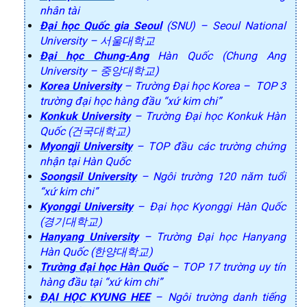
nhân tài
Đại học Quốc gia Seoul
(SNU) – Seoul National
University – 서울대학교
Đại học Chung-Ang
Hàn Quốc (Chung Ang
University – 중앙대학교)
Korea University
– Trường Đại học Korea – TOP 3
trường đại học hàng đầu “xứ kim chi”
Konkuk University
– Trường Đại học Konkuk Hàn
Quốc (건국대학교)
Myongji University
– TOP đầu các trường chứng
nhận tại Hàn Quốc
Soongsil University
– Ngôi trường 120 năm tuổi
“xứ kim chi”
Kyonggi University
– Đại học Kyonggi Hàn Quốc
(경기대학교)
Hanyang University
– Trường Đại học Hanyang
Hàn Quốc (한양대학교)
Trường đại học Hàn Quốc
– TOP 17 trường uy tín
hàng đầu tại “xứ kim chi”
ĐẠI HỌC KYUNG HEE
– Ngôi trường danh tiếng