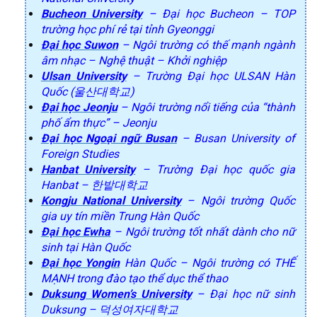
Bucheon University
– Đại học Bucheon – TOP
trường học phí rẻ tại tỉnh Gyeonggi
Đại học Suwon
– Ngôi trường có thế mạnh ngành
âm nhạc – Nghệ thuật – Khởi nghiệp
Ulsan University
– Trường Đại học ULSAN Hàn
Quốc (울산대학교)
Đại học Jeonju
– Ngôi trường nổi tiếng của “thành
phố ẩm thực” – Jeonju
Đại học Ngoại ngữ Busan
– Busan University of
Foreign Studies
Hanbat University
– Trường Đại học quốc gia
Hanbat – 한밭대학교
Kongju National University
– Ngôi trường Quốc
gia uy tín miền Trung Hàn Quốc
Đại học Ewha
– Ngôi trường tốt nhất dành cho nữ
sinh tại Hàn Quốc
Đại học Yongin
Hàn Quốc – Ngôi trường có THẾ
MẠNH trong đào tạo thể dục thể thao
Duksung Women’s University
– Đại học nữ sinh
Duksung – 덕성여자대학교