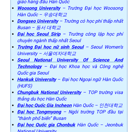
giáo hàng đầu Hàn Quốc
Woosong University
– Trường Đại học Woosong
Hàn Quốc – 우송대학교
Dongseo University
– Trường có học phí thấp nhất
Busan – 동서 대학교
Đại học Seoul Sirip
– Trường công lập học phí
chuyên ngành thấp nhất Seoul
Trường Đại học nữ sinh Seoul
– Seoul Women’s
University – 서울여자대학교
Seoul National University Of Science And
Technology
– Đại học Khoa học và Công nghệ
Quốc gia Seoul
Hankuk University
– Đại học Ngoại ngữ Hàn Quốc
(HUFS)
Chungbuk National University
– TOP trường visa
thẳng du học Hàn Quốc
Đại học Quốc Gia Incheon
Hàn Quốc – 인천대학교
Đại học Tongmyong
– Ngôi trường TOP đầu tại
“thành phố biển” Busan
Đại học Quốc gia Chonbuk
Hàn Quốc – Jeonbuk
National University