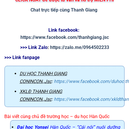
Chat trực tiếp cùng Thanh Giang
Link facebook: 
https://www.facebook.com/thanhgiang.jsc
>>> Link Zalo
: 
https://zalo.me/0964502233
>>> Link fanpage
DU HỌC THANH GIANG
CONINCON.,Jsc
:
https://www.facebook.com/duhoc.t
XKLĐ THANH GIANG
CONINCON.,Jsc
:
https://www.facebook.com/xkldtha
Bài viết cùng chủ đề trường học – du học Hàn Quốc
Đại học Yonsei
Hàn Quốc – “Cái nôi” nuôi dưỡng