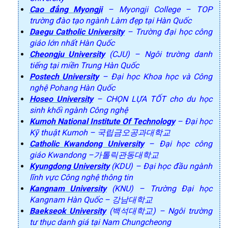
Cao đẳng Myongji
– Myongji College – TOP
trường đào tạo ngành Làm đẹp tại Hàn Quốc
Daegu Catholic University
– Trường đại học công
giáo lớn nhất Hàn Quốc
Cheongju University
(CJU) – Ngôi trường danh
tiếng tại miền Trung Hàn Quốc
Postech University
– Đại học Khoa học và Công
nghệ Pohang Hàn Quốc
Hoseo University
– CHỌN LỰA TỐT cho du học
sinh khối ngành Công nghệ
Kumoh National Institute Of Technology
– Đại học
Kỹ thuật Kumoh – 국립금오공과대학교
Catholic Kwandong University
– Đại học công
giáo Kwandong –가톨릭관동대학교
Kyungdong University
(KDU) – Đại học đầu ngành
lĩnh vực Công nghệ thông tin
Kangnam University
(KNU) – Trường Đại học
Kangnam Hàn Quốc – 강남대학교
Baekseok University
(백석대학교) – Ngôi trường
tư thục danh giá tại Nam Chungcheong