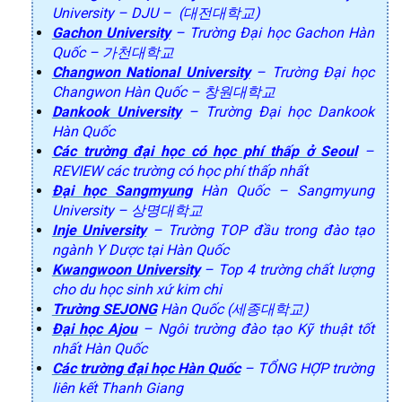
University – DJU – (대전대학교)
Gachon University
– Trường Đại học Gachon Hàn
Quốc – 가천대학교
Changwon National University
– Trường Đại học
Changwon Hàn Quốc – 창원대학교
Dankook University
– Trường Đại học Dankook
Hàn Quốc
Các trường đại học có học phí thấp ở Seoul
–
REVIEW các trường có học phí thấp nhất
Đại học Sangmyung
Hàn Quốc – Sangmyung
University – 상명대학교
Inje University
– Trường TOP đầu trong đào tạo
ngành Y Dược tại Hàn Quốc
Kwangwoon University
– Top 4 trường chất lượng
cho du học sinh xứ kim chi
Trường SEJONG
Hàn Quốc (세종대학교)
Đại học Ajou
– Ngôi trường đào tạo Kỹ thuật tốt
nhất Hàn Quốc
Các trường đại học Hàn Quốc
– TỔNG HỢP trường
liên kết Thanh Giang