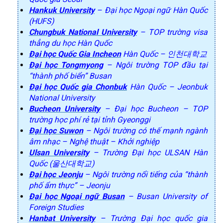
Hankuk University
– Đại học Ngoại ngữ Hàn Quốc
(HUFS)
Chungbuk National University
– TOP trường visa
thẳng du học Hàn Quốc
Đại học Quốc Gia Incheon
Hàn Quốc – 인천대학교
Đại học Tongmyong
– Ngôi trường TOP đầu tại
“thành phố biển” Busan
Đại học Quốc gia Chonbuk
Hàn Quốc – Jeonbuk
National University
Bucheon University
– Đại học Bucheon – TOP
trường học phí rẻ tại tỉnh Gyeonggi
Đại học Suwon
– Ngôi trường có thế mạnh ngành
âm nhạc – Nghệ thuật – Khởi nghiệp
Ulsan University
– Trường Đại học ULSAN Hàn
Quốc (울산대학교)
Đại học Jeonju
– Ngôi trường nổi tiếng của “thành
phố ẩm thực” – Jeonju
Đại học Ngoại ngữ Busan
– Busan University of
Foreign Studies
Hanbat University
– Trường Đại học quốc gia