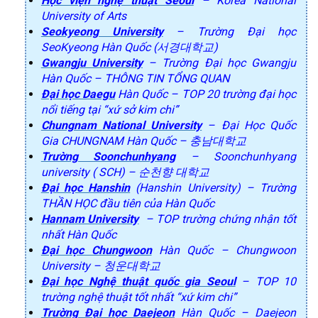
Học viện nghệ thuật Seoul
– Korea National
University of Arts
Seokyeong University
– Trường Đại học
SeoKyeong Hàn Quốc (서경대학교)
Gwangju University
– Trường Đại học Gwangju
Hàn Quốc – THÔNG TIN TỔNG QUAN
Đại học Daegu
Hàn Quốc – TOP 20 trường đại học
nổi tiếng tại “xứ sở kim chi”
Chungnam National University
– Đại Học Quốc
Gia CHUNGNAM Hàn Quốc – 충남대학교
Trường Soonchunhyang
– Soonchunhyang
university ( SCH) – 순천향 대학교
Đại học Hanshin
(Hanshin University) – Trường
THẦN HỌC đầu tiên của Hàn Quốc
Hannam University
– TOP trường chứng nhận tốt
nhất Hàn Quốc
Đại học Chungwoon
Hàn Quốc – Chungwoon
University – 청운대학교
Đại học Nghệ thuật quốc gia Seoul
– TOP 10
trường nghệ thuật tốt nhất “xứ kim chi”
Trường Đại học Daejeon
Hàn Quốc – Daejeon