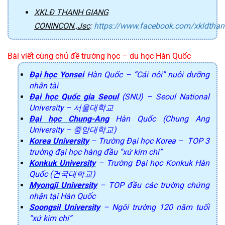
XKLĐ THANH GIANG
CONINCON.,Jsc
:
https://www.facebook.com/xkldtha
Bài viết cùng chủ đề trường học – du học Hàn Quốc
Đại học Yonsei
Hàn Quốc – “Cái nôi” nuôi dưỡng
nhân tài
Đại học Quốc gia Seoul
(SNU) – Seoul National
University – 서울대학교
Đại học Chung-Ang
Hàn Quốc (Chung Ang
University – 중앙대학교)
Korea University
– Trường Đại học Korea – TOP 3
trường đại học hàng đầu “xứ kim chi”
Konkuk University
– Trường Đại học Konkuk Hàn
Quốc (건국대학교)
Myongji University
– TOP đầu các trường chứng
nhận tại Hàn Quốc
Soongsil University
– Ngôi trường 120 năm tuổi
“xứ kim chi”