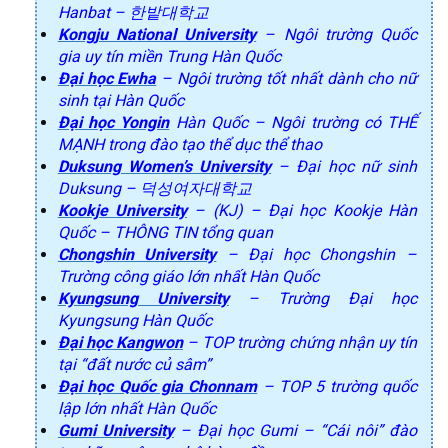
Hanbat – 한밭대학교
Kongju National University
– Ngôi trường Quốc
gia uy tín miền Trung Hàn Quốc
Đại học Ewha
– Ngôi trường tốt nhất dành cho nữ
sinh tại Hàn Quốc
Đại học Yongin
Hàn Quốc – Ngôi trường có THẾ
MẠNH trong đào tạo thể dục thể thao
Duksung Women’s University
– Đại học nữ sinh
Duksung – 덕성여자대학교
Kookje University
– (KJ) – Đại học Kookje Hàn
Quốc – THÔNG TIN tổng quan
Chongshin University
– Đại học Chongshin –
Trường công giáo lớn nhất Hàn Quốc
Kyungsung University
– Trường Đại học
Kyungsung Hàn Quốc
Đại học Kangwon
– TOP trường chứng nhận uy tín
tại “đất nước củ sâm”
Đại học Quốc gia Chonnam
– TOP 5 trường quốc
lập lớn nhất Hàn Quốc
Gumi University
– Đại học Gumi – “Cái nôi” đào