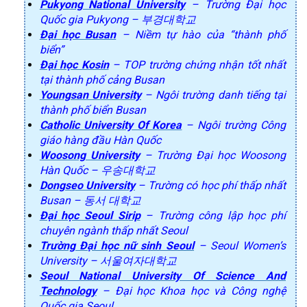
Pukyong National University
– Trường Đại học
Quốc gia Pukyong – 부경대학교
Đại học Busan
– Niềm tự hào của “thành phố
biển”
Đại học Kosin
– TOP trường chứng nhận tốt nhất
tại thành phố cảng Busan
Youngsan University
– Ngôi trường danh tiếng tại
thành phố biển Busan
Catholic University Of Korea
– Ngôi trường Công
giáo hàng đầu Hàn Quốc
Woosong University
– Trường Đại học Woosong
Hàn Quốc – 우송대학교
Dongseo University
– Trường có học phí thấp nhất
Busan – 동서 대학교
Đại học Seoul Sirip
– Trường công lập học phí
chuyên ngành thấp nhất Seoul
Trường Đại học nữ sinh Seoul
– Seoul Women’s
University – 서울여자대학교
Seoul National University Of Science And
Technology
– Đại học Khoa học và Công nghệ
Quốc gia Seoul