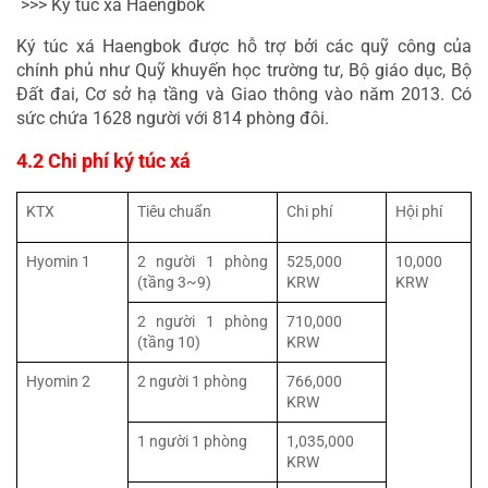
 >>> Ký túc xá Haengbok
Ký túc xá Haengbok được hỗ trợ bởi các quỹ công của 
chính phủ như Quỹ khuyến học trường tư, Bộ giáo dục, Bộ 
Đất đai, Cơ sở hạ tầng và Giao thông vào năm 2013. Có 
sức chứa 1628 người với 814 phòng đôi.
4.2 Chi phí ký túc xá
KTX
Tiêu chuẩn
Chi phí
Hội phí
Hyomin 1
2 người 1 phòng 
525,000 
10,000 
(tầng 3~9)
KRW
KRW
2 người 1 phòng 
710,000 
(tầng 10)
KRW
Hyomin 2
2 người 1 phòng
766,000 
KRW
1 người 1 phòng
1,035,000 
KRW