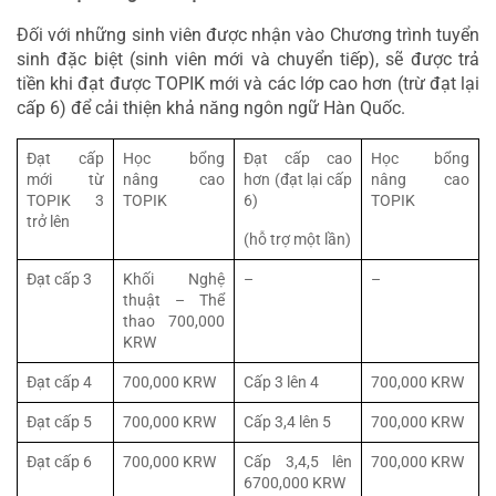
Đối với những sinh viên được nhận vào Chương trình tuyển 
sinh đặc biệt (sinh viên mới và chuyển tiếp), sẽ được trả 
tiền khi đạt được TOPIK mới và các lớp cao hơn (trừ đạt lại 
cấp 6) để cải thiện khả năng ngôn ngữ Hàn Quốc.
Đạt cấp 
Học bổng 
Đạt cấp cao 
Học bổng 
mới từ 
nâng cao 
hơn (đạt lại cấp 
nâng cao 
TOPIK 3 
TOPIK
6)
TOPIK
trở lên
(hỗ trợ một lần)
Đạt cấp 3
Khối Nghệ 
–
–
thuật – Thể 
thao 700,000 
KRW
Đạt cấp 4
700,000 KRW
Cấp 3 lên 4
700,000 KRW
Đạt cấp 5
700,000 KRW
Cấp 3,4 lên 5
700,000 KRW
Đạt cấp 6
700,000 KRW
Cấp 3,4,5 lên 
700,000 KRW
6700,000 KRW