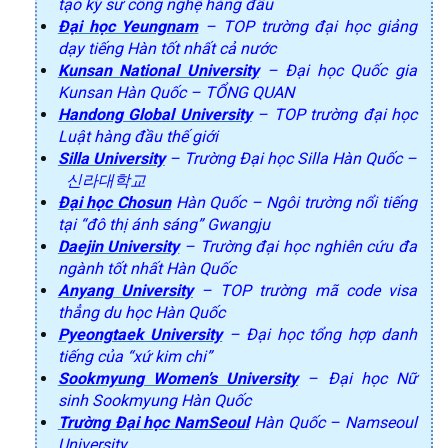
tạo kỹ sư công nghệ hàng đầu
Đại học Yeungnam
– TOP trường đại học giảng
dạy tiếng Hàn tốt nhất cả nước
Kunsan National University
– Đại học Quốc gia
Kunsan Hàn Quốc – TỔNG QUAN
Handong Global University
– TOP trường đại học
Luật hàng đầu thế giới
Silla University
– Trường Đại học Silla Hàn Quốc –
신라대학교
Đại học Chosun
Hàn Quốc – Ngôi trường nổi tiếng
tại “đô thị ánh sáng” Gwangju
Daejin University
– Trường đại học nghiên cứu đa
ngành tốt nhất Hàn Quốc
Anyang University
– TOP trường mã code visa
thẳng du học Hàn Quốc
Pyeongtaek University
– Đại học tổng hợp danh
tiếng của “xứ kim chi”
Sookmyung Women’s University
– Đại học Nữ
sinh Sookmyung Hàn Quốc
Trường Đại học NamSeoul
Hàn Quốc – Namseoul
University