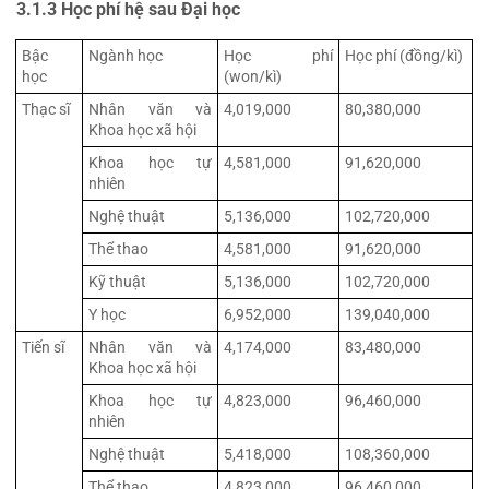
3.1.3 Học phí hệ sau Đại học
Bậc 
Ngành học
Học phí 
Học phí (đồng/kì)
học
(won/kì)
Thạc sĩ
Nhân văn và 
4,019,000
80,380,000
Khoa học xã hội
Khoa học tự 
4,581,000
91,620,000
nhiên
Nghệ thuật
5,136,000
102,720,000
Thể thao
4,581,000
91,620,000
Kỹ thuật
5,136,000
102,720,000
Y học
6,952,000
139,040,000
Tiến sĩ
Nhân văn và 
4,174,000
83,480,000
Khoa học xã hội
Khoa học tự 
4,823,000
96,460,000
nhiên
Nghệ thuật
5,418,000
108,360,000
Thể thao
4,823,000
96,460,000