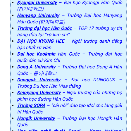
Kyonggi University
– Đại học Kyonggi Hàn Quốc
(경기대학교)
Hanyang University
– Trường Đại học Hanyang
Hàn Quốc (한양대학교)
Trường đại học Hàn Quốc
– TOP 17 trường uy tín
hàng đầu tại “xứ kim chi”
ĐẠI HỌC KYUNG HEE
– Ngôi trường danh tiếng
bậc nhất xứ Hàn
Đại học Kookmin
Hàn Quốc – Trường đại học
quốc dân xứ Kim Chi
Dong A University
– Trường Đại học Dong A Hàn
Quốc – 동아대학교
Dongguk University
– Đại học DONGGUK –
Trường Du học Hàn Visa thẳng
Keimyung University
– Ngôi trường của những bộ
phim học đường Hàn Quốc
Trường SOPA
– “cái nôi” đào tạo idol cho làng giải
trí Hàn Quốc
Hongik University
– Trường Đại học Hongik Hàn
Quốc