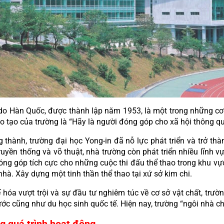
udo Hàn Quốc, được thành lập năm 1953, là một trong những cơ 
 tạo của trường là “Hãy là người đóng góp cho xã hội thông qu
thành, trường đại học Yong-in đã nỗ lực phát triển và trở thàn
ruyền thống và võ thuật, nhà trường còn phát triển nhiều lĩnh v
ò đóng góp tích cực cho những cuộc thi đấu thể thao trong khu vự
hà. Xây dựng một tinh thần thể thao tại xứ sở kim chi.
ế hóa vượt trội và sự đầu tư nghiêm túc về cơ sở vật chất, trườ
ớc cũng như du học sinh quốc tế. Hiện nay, trường “ngôi nhà ch
ng quá trình hoạt động