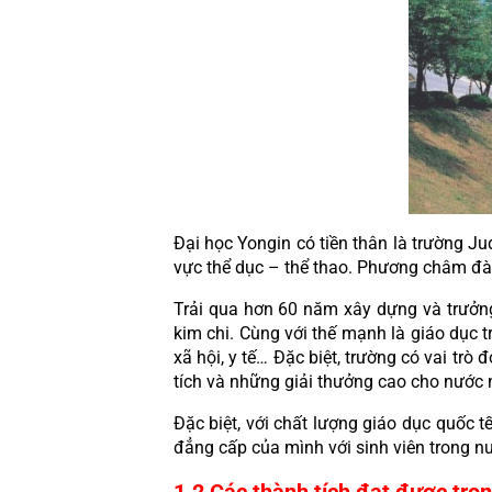
Đại học Yongin có tiền thân là trường J
vực thể dục – thể thao. Phương châm đào
Trải qua hơn 60 năm xây dựng và trưởng 
kim chi. Cùng với thế mạnh là giáo dục t
xã hội, y tế… Đặc biệt, trường có vai tr
tích và những giải thưởng cao cho nước n
Đặc biệt, với chất lượng giáo dục quốc t
đẳng cấp của mình với sinh viên trong nư
1.2 Các thành tích đạt được tro