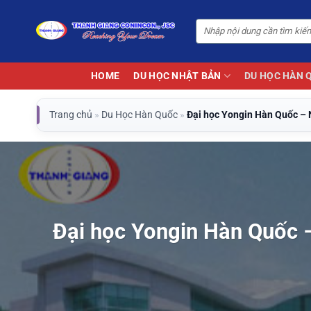
Bỏ
qua
nội
dung
HOME
DU HỌC NHẬT BẢN
DU HỌC HÀN 
Trang chủ
»
Du Học Hàn Quốc
»
Đại học Yongin Hàn Quốc – 
Đại học Yongin Hàn Quốc 