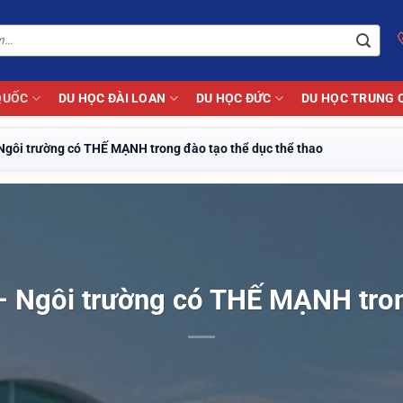
QUỐC
DU HỌC ĐÀI LOAN
DU HỌC ĐỨC
DU HỌC TRUNG 
Ngôi trường có THẾ MẠNH trong đào tạo thể dục thể thao
– Ngôi trường có THẾ MẠNH trong