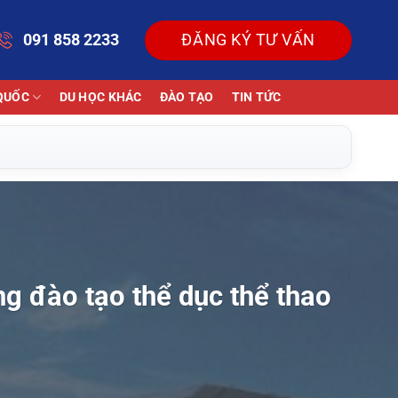
091 858 2233
ĐĂNG KÝ TƯ VẤN
QUỐC
DU HỌC KHÁC
ĐÀO TẠO
TIN TỨC
 đào tạo thể dục thể thao