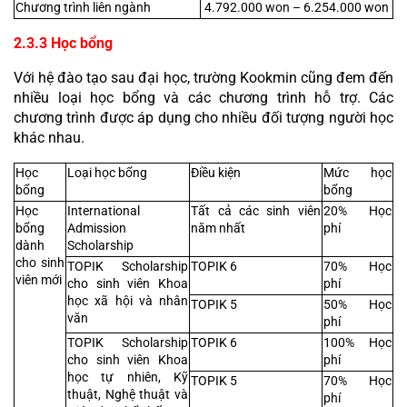
Chương trình liên ngành
 4.792.000 won – 6.254.000 won
2.3.3 Học bổng
Với hệ đào tạo sau đại học, trường Kookmin cũng đem đến 
nhiều loại học bổng và các chương trình hỗ trợ. Các 
chương trình được áp dụng cho nhiều đối tượng người học 
khác nhau.
Học 
Loại học bổng
Điều kiện
Mức học 
bổng
bổng
Học 
International 
Tất cả các sinh viên 
20% Học 
bổng 
Admission 
năm nhất
phí
dành 
Scholarship
cho sinh 
TOPIK Scholarship 
TOPIK 6
70% Học 
viên mới
cho sinh viên Khoa 
phí
học xã hội và nhân 
TOPIK 5
50% Học 
văn
phí
TOPIK Scholarship 
TOPIK 6
100% Học 
cho sinh viên Khoa 
phí
học tự nhiên, Kỹ 
TOPIK 5
70% Học 
thuật, Nghệ thuật và 
phí