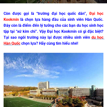
Còn được gọi là “trường đại học quốc dân”, 
Đại học 
Kookmin
 là chọn lựa hàng đầu của sinh viên Hàn Quốc. 
Đây còn là điểm đến lý tưởng cho các bạn du học sinh học 
tập tại “xứ kim chi”. Vậy Đại học Kookmin có gì đặc biệt? 
Tại sao ngôi trường này lại được nhiều sinh viên 
du học 
Hàn Quốc
 chọn lựa? Hãy cùng tìm hiểu nhé!