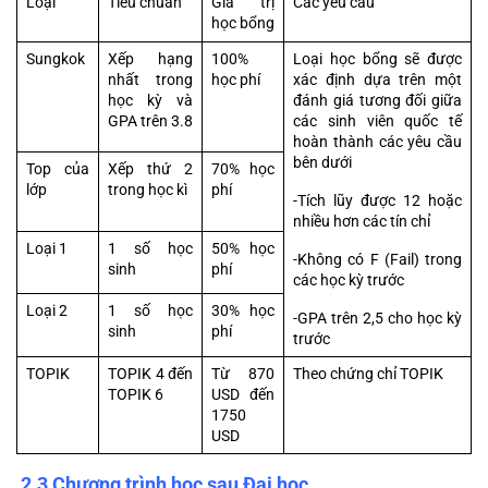
Loại
Tiêu chuẩn
Giá trị 
Các yêu cầu
học bổng
Sungkok
Xếp hạng 
100% 
Loại học bổng sẽ được 
nhất trong 
học phí
xác định dựa trên một 
học kỳ và 
đánh giá tương đối giữa 
GPA trên 3.8
các sinh viên quốc tế 
hoàn thành các yêu cầu 
bên dưới
Top của 
Xếp thứ 2 
70% học 
lớp
trong học kì
phí
-Tích lũy được 12 hoặc 
nhiều hơn các tín chỉ
Loại 1
1 số học 
50% học 
-Không có F (Fail) trong 
sinh
phí
các học kỳ trước
Loại 2
1 số học 
30% học 
-GPA trên 2,5 cho học kỳ 
sinh
phí
trước
TOPIK
TOPIK 4 đến 
Từ 870 
Theo chứng chỉ TOPIK
TOPIK 6
USD đến 
1750 
USD
 2.3 Chương trình học sau Đại học