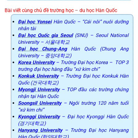
Bài viết cùng chủ đề trường học – du học Hàn Quốc
Đại học Yonsei
Hàn Quốc – “Cái nôi” nuôi dưỡng
nhân tài
Đại học Quốc gia Seoul
(SNU) – Seoul National
University – 서울대학교
Đại học Chung-Ang
Hàn Quốc (Chung Ang
University – 중앙대학교)
Korea University
– Trường Đại học Korea – TOP 3
trường đại học hàng đầu “xứ kim chi”
Konkuk University
– Trường Đại học Konkuk Hàn
Quốc (건국대학교)
Myongji University
– TOP đầu các trường chứng
nhận tại Hàn Quốc
Soongsil University
– Ngôi trường 120 năm tuổi
“xứ kim chi”
Kyonggi University
– Đại học Kyonggi Hàn Quốc
(경기대학교)
Hanyang University
– Trường Đại học Hanyang
Hàn Quốc (한양대학교)