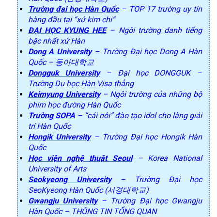
Trường đại học Hàn Quốc
– TOP 17 trường uy tín
hàng đầu tại “xứ kim chi”
ĐẠI HỌC KYUNG HEE
– Ngôi trường danh tiếng
bậc nhất xứ Hàn
Dong A University
– Trường Đại học Dong A Hàn
Quốc – 동아대학교
Dongguk University
– Đại học DONGGUK –
Trường Du học Hàn Visa thẳng
Keimyung University
– Ngôi trường của những bộ
phim học đường Hàn Quốc
Trường SOPA
– “cái nôi” đào tạo idol cho làng giải
trí Hàn Quốc
Hongik University
– Trường Đại học Hongik Hàn
Quốc
Học viện nghệ thuật Seoul
– Korea National
University of Arts
Seokyeong University
– Trường Đại học
SeoKyeong Hàn Quốc (서경대학교)
Gwangju University
– Trường Đại học Gwangju
Hàn Quốc – THÔNG TIN TỔNG QUAN