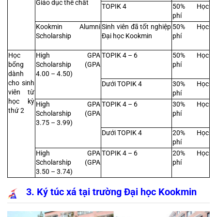
Giáo dục thể chất
TOPIK 4
50% Học 
phí
Kookmin Alumni 
Sinh viên đã tốt nghiệp 
50% Học 
Scholarship
Đại học Kookmin
phí
Học 
High GPA 
TOPIK 4 – 6
50% Học 
bổng 
Scholarship (GPA 
phí
dành 
4.00 – 4.50)
cho sinh 
Dưới TOPIK 4
30% Học 
viên từ 
phí
học kỳ 
High GPA 
TOPIK 4 – 6
30% Học 
thứ 2
Scholarship (GPA 
phí
3.75 – 3.99)
Dưới TOPIK 4
20% Học 
phí
High GPA 
TOPIK 4 – 6
20% Học 
Scholarship (GPA 
phí
3.50 – 3.74)
 3. Ký túc xá tại trường Đại học Kookmin