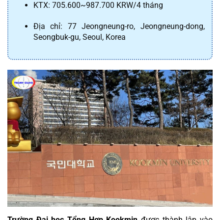
KTX: 705.600~987.700 KRW/4 tháng
Địa chỉ: 77 Jeongneung-ro, Jeongneung-dong, 
Seongbuk-gu, Seoul, Korea
Trường Đại học Tổng Hợp Kookmin
 được thành lập vào 