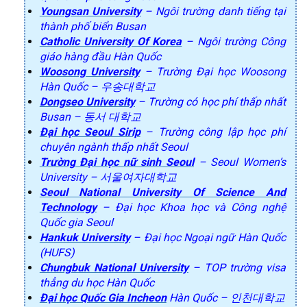
Youngsan University
– Ngôi trường danh tiếng tại
thành phố biển Busan
Catholic University Of Korea
– Ngôi trường Công
giáo hàng đầu Hàn Quốc
Woosong University
– Trường Đại học Woosong
Hàn Quốc – 우송대학교
Dongseo University
– Trường có học phí thấp nhất
Busan – 동서 대학교
Đại học Seoul Sirip
– Trường công lập học phí
chuyên ngành thấp nhất Seoul
Trường Đại học nữ sinh Seoul
– Seoul Women’s
University – 서울여자대학교
Seoul National University Of Science And
Technology
– Đại học Khoa học và Công nghệ
Quốc gia Seoul
Hankuk University
– Đại học Ngoại ngữ Hàn Quốc
(HUFS)
Chungbuk National University
– TOP trường visa
thẳng du học Hàn Quốc
Đại học Quốc Gia Incheon
Hàn Quốc – 인천대학교