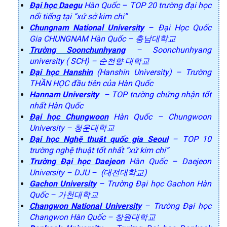
Đại học Daegu
Hàn Quốc – TOP 20 trường đại học
nổi tiếng tại “xứ sở kim chi”
Chungnam National University
– Đại Học Quốc
Gia CHUNGNAM Hàn Quốc – 충남대학교
Trường Soonchunhyang
– Soonchunhyang
university ( SCH) – 순천향 대학교
Đại học Hanshin
(Hanshin University) – Trường
THẦN HỌC đầu tiên của Hàn Quốc
Hannam University
– TOP trường chứng nhận tốt
nhất Hàn Quốc
Đại học Chungwoon
Hàn Quốc – Chungwoon
University – 청운대학교
Đại học Nghệ thuật quốc gia Seoul
– TOP 10
trường nghệ thuật tốt nhất “xứ kim chi”
Trường Đại học Daejeon
Hàn Quốc – Daejeon
University – DJU – (대전대학교)
Gachon University
– Trường Đại học Gachon Hàn
Quốc – 가천대학교
Changwon National University
– Trường Đại học
Changwon Hàn Quốc – 창원대학교