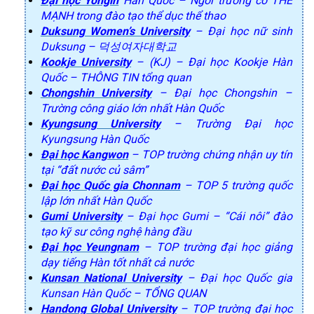
Đại học Yongin
Hàn Quốc – Ngôi trường có THẾ
MẠNH trong đào tạo thể dục thể thao
Duksung Women’s University
– Đại học nữ sinh
Duksung – 덕성여자대학교
Kookje University
– (KJ) – Đại học Kookje Hàn
Quốc – THÔNG TIN tổng quan
Chongshin University
– Đại học Chongshin –
Trường công giáo lớn nhất Hàn Quốc
Kyungsung University
– Trường Đại học
Kyungsung Hàn Quốc
Đại học Kangwon
– TOP trường chứng nhận uy tín
tại “đất nước củ sâm”
Đại học Quốc gia Chonnam
– TOP 5 trường quốc
lập lớn nhất Hàn Quốc
Gumi University
– Đại học Gumi – “Cái nôi” đào
tạo kỹ sư công nghệ hàng đầu
Đại học Yeungnam
– TOP trường đại học giảng
dạy tiếng Hàn tốt nhất cả nước
Kunsan National University
– Đại học Quốc gia
Kunsan Hàn Quốc – TỔNG QUAN
Handong Global University
– TOP trường đại học