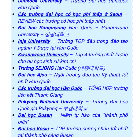
Dankook University
– Trường Đại học Dankook
Hàn Quốc
Các trường đại học có học phí thấp ở Seoul
–
REVIEW các trường có học phí thấp nhất
Đại học Sangmyung
Hàn Quốc – Sangmyung
University – 상명대학교
Inje University
– Trường TOP đầu trong đào tạo
ngành Y Dược tại Hàn Quốc
Kwangwoon University
– Top 4 trường chất lượng
cho du học sinh xứ kim chi
Trường SEJONG
Hàn Quốc (세종대학교)
Đại học Ajou
– Ngôi trường đào tạo Kỹ thuật tốt
nhất Hàn Quốc
Các trường đại học Hàn Quốc
– TỔNG HỢP trường
liên kết Thanh Giang
Pukyong National University
– Trường Đại học
Quốc gia Pukyong – 부경대학교
Đại học Busan
– Niềm tự hào của “thành phố
biển”
Đại học Kosin
– TOP trường chứng nhận tốt nhất
tại thành phố cảng Busan