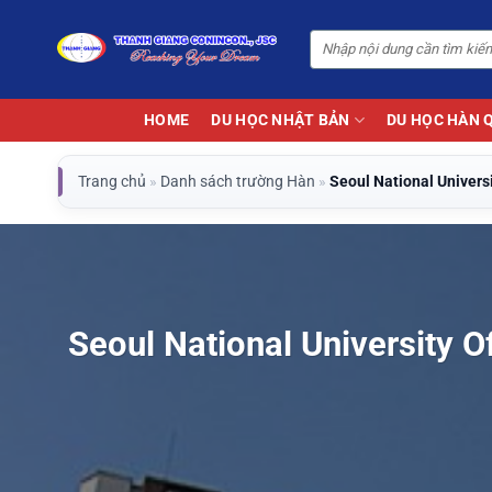
Bỏ
qua
nội
dung
HOME
DU HỌC NHẬT BẢN
DU HỌC HÀN 
Trang chủ
»
Danh sách trường Hàn
»
Seoul National Univers
Seoul National University 