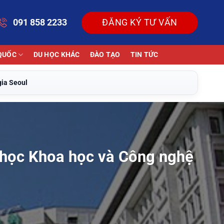
091 858 2233
ĐĂNG KÝ TƯ VẤN
QUỐC
DU HỌC KHÁC
ĐÀO TẠO
TIN TỨC
gia Seoul
i học Khoa học và Công nghệ