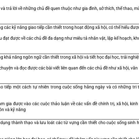
 và trả lời về những chủ đề quen thuộc như gia đình, sở thích, thể thao, mù
g các kỹ năng giao tiếp cần thiết trong hoạt động xã hội, có thể hiểu đ
u đạt được về các chủ đề đa dạng như miêu tả nhân vật, lập kế hoạch, kh
g khả năng ngôn ngữ cần thiết trong xã hội và tiết học đại học, trải ng
chuyện và đọc được các bài viết liên quan đến các chủ đề như xã hội, văn h
ao tiếp một cách tự nhiên trong cuộc sống hằng ngày và có những tri t
m gia được vào các cuộc thảo luận về các vấn đề chính trị, xã hội, kinh t
n và kỹ năng
dụng thành thạo và lưu loát các từ vựng cần thiết cho cuộc sống sinh ho