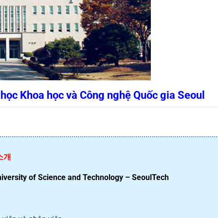
i học Khoa học và Công nghệ Quốc gia Seoul
소개
niversity of Science and Technology – SeoulTech