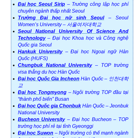
Đại học Seoul Sirip
– Trường công lập học phí
chuyên ngành thấp nhất Seoul
Trường Đại học nữ sinh Seoul
– Seoul
Women’s University – 서울여자대학교
Seoul National University Of Science And
Technology
– Đại học Khoa học và Công nghệ
Quốc gia Seoul
Hankuk University
– Đại học Ngoại ngữ Hàn
Quốc (HUFS)
Chungbuk National University
– TOP trường
visa thẳng du học Hàn Quốc
Đại học Quốc Gia Incheon
Hàn Quốc – 인천대학
교
Đại học Tongmyong
– Ngôi trường TOP đầu tại
“thành phố biển” Busan
Đại học Quốc gia Chonbuk
Hàn Quốc – Jeonbuk
National University
Bucheon University
– Đại học Bucheon – TOP
trường học phí rẻ tại tỉnh Gyeonggi
Đại học Suwon
– Ngôi trường có thế mạnh ngành