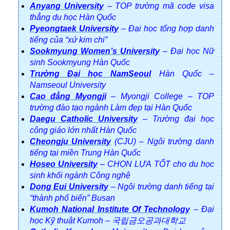
Anyang University
– TOP trường mã code visa
thẳng du học Hàn Quốc
Pyeongtaek University
– Đại học tổng hợp danh
tiếng của “xứ kim chi”
Sookmyung Women’s University
– Đại học Nữ
sinh Sookmyung Hàn Quốc
Trường Đại học NamSeoul
Hàn Quốc –
Namseoul University
Cao đẳng Myongji
– Myongji College – TOP
trường đào tạo ngành Làm đẹp tại Hàn Quốc
Daegu Catholic University
– Trường đại học
công giáo lớn nhất Hàn Quốc
Cheongju University
(CJU) – Ngôi trường danh
tiếng tại miền Trung Hàn Quốc
Hoseo University
– CHỌN LỰA TỐT cho du học
sinh khối ngành Công nghệ
Dong Eui University
– Ngôi trường danh tiếng tại
“thành phố biển” Busan
Kumoh National Institute Of Technology
– Đại
học Kỹ thuật Kumoh – 국립금오공과대학교