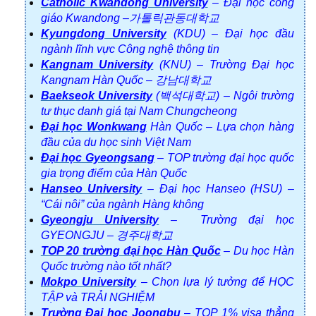
Catholic Kwandong University
– Đại học công
giáo Kwandong –가톨릭관동대학교
Kyungdong University
(KDU) – Đại học đầu
ngành lĩnh vực Công nghệ thông tin
Kangnam University
(KNU) – Trường Đại học
Kangnam Hàn Quốc – 강남대학교
Baekseok University
(백석대학교) – Ngôi trường
tư thục danh giá tại Nam Chungcheong
Đại học Wonkwang
Hàn Quốc – Lựa chọn hàng
đầu của du học sinh Việt Nam
Đại học Gyeongsang
– TOP trường đại học quốc
gia trọng điểm của Hàn Quốc
Hanseo University
– Đại học Hanseo (HSU) –
“Cái nôi” của ngành Hàng không
Gyeongju University
– Trường đại học
GYEONGJU – 경주대학교
TOP 20 trường đại học Hàn Quốc
– Du học Hàn
Quốc trường nào tốt nhất?
Mokpo University
– Chọn lựa lý tưởng để HỌC
TẬP và TRẢI NGHIỆM
Trường Đại học Joongbu
– TOP 1% visa thẳng