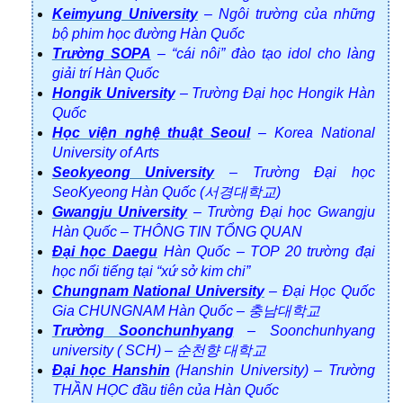
Keimyung University
– Ngôi trường của những
bộ phim học đường Hàn Quốc
Trường SOPA
– “cái nôi” đào tạo idol cho làng
giải trí Hàn Quốc
Hongik University
– Trường Đại học Hongik Hàn
Quốc
Học viện nghệ thuật Seoul
– Korea National
University of Arts
Seokyeong University
– Trường Đại học
SeoKyeong Hàn Quốc (서경대학교)
Gwangju University
– Trường Đại học Gwangju
Hàn Quốc – THÔNG TIN TỔNG QUAN
Đại học Daegu
Hàn Quốc – TOP 20 trường đại
học nổi tiếng tại “xứ sở kim chi”
Chungnam National University
– Đại Học Quốc
Gia CHUNGNAM Hàn Quốc – 충남대학교
Trường Soonchunhyang
– Soonchunhyang
university ( SCH) – 순천향 대학교
Đại học Hanshin
(Hanshin University) – Trường
THẦN HỌC đầu tiên của Hàn Quốc