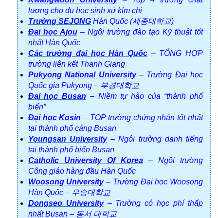
lượng cho du học sinh xứ kim chi
Trường SEJONG
Hàn Quốc (세종대학교)
Đại học Ajou
– Ngôi trường đào tạo Kỹ thuật tốt
nhất Hàn Quốc
Các trường đại học Hàn Quốc
– TỔNG HỢP
trường liên kết Thanh Giang
Pukyong National University
– Trường Đại học
Quốc gia Pukyong – 부경대학교
Đại học Busan
– Niềm tự hào của “thành phố
biển”
Đại học Kosin
– TOP trường chứng nhận tốt nhất
tại thành phố cảng Busan
Youngsan University
– Ngôi trường danh tiếng
tại thành phố biển Busan
Catholic University Of Korea
– Ngôi trường
Công giáo hàng đầu Hàn Quốc
Woosong University
– Trường Đại học Woosong
Hàn Quốc – 우송대학교
Dongseo University
– Trường có học phí thấp
nhất Busan – 동서 대학교