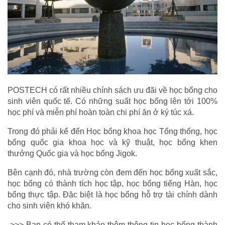
POSTECH có rất nhiều chính sách ưu đãi về học bổng cho 
sinh viên quốc tế. Có những suất học bổng lên tới 100% 
học phí và miễn phí hoàn toàn chi phí ăn ở ký túc xá.
Trong đó phải kể đến Học bổng khoa học Tổng thống, học 
bổng quốc gia khoa học và kỹ thuật, học bổng khen 
thưởng Quốc gia và học bổng Jigok.
Bên cạnh đó, nhà trường còn đem đến học bổng xuất sắc, 
học bổng có thành tích học tập, học bổng tiếng Hàn, học 
bổng thực tập. Đặc biệt là học bổng hỗ trợ tài chính dành 
cho sinh viên khó khăn.
 >>> Bạn có thể tham khảo thêm thông tin học bổng thành 