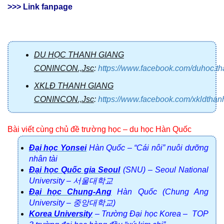
>>> Link fanpage
DU HỌC THANH GIANG
CONINCON.,Jsc
:
https://www.facebook.com/duhoc.t
XKLĐ THANH GIANG
CONINCON.,Jsc
:
https://www.facebook.com/xkldtha
Bài viết cùng chủ đề trường học – du học Hàn Quốc
Đại học Yonsei
Hàn Quốc – “Cái nôi” nuôi dưỡng
nhân tài
Đại học Quốc gia Seoul
(SNU) – Seoul National
University – 서울대학교
Đại học Chung-Ang
Hàn Quốc (Chung Ang
University – 중앙대학교)
Korea University
– Trường Đại học Korea – TOP