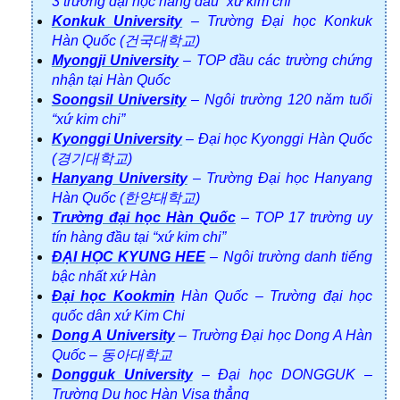
3 trường đại học hàng đầu “xứ kim chi”
Konkuk University
– Trường Đại học Konkuk
Hàn Quốc (건국대학교)
Myongji University
– TOP đầu các trường chứng
nhận tại Hàn Quốc
Soongsil University
– Ngôi trường 120 năm tuổi
“xứ kim chi”
Kyonggi University
– Đại học Kyonggi Hàn Quốc
(경기대학교)
Hanyang University
– Trường Đại học Hanyang
Hàn Quốc (한양대학교)
Trường đại học Hàn Quốc
– TOP 17 trường uy
tín hàng đầu tại “xứ kim chi”
ĐẠI HỌC KYUNG HEE
– Ngôi trường danh tiếng
bậc nhất xứ Hàn
Đại học Kookmin
Hàn Quốc – Trường đại học
quốc dân xứ Kim Chi
Dong A University
– Trường Đại học Dong A Hàn
Quốc – 동아대학교
Dongguk University
– Đại học DONGGUK –
Trường Du học Hàn Visa thẳng