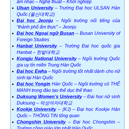
âm nhạc – Nghệ thuật – Khởi nghiệp
Ulsan University
– Trường Đại học ULSAN Hàn
Quốc (울산대학교)
Đại học Jeonju
– Ngôi trường nổi tiếng của
“thành phố ẩm thực” – Jeonju
Đại học Ngoại ngữ Busan
– Busan University of
Foreign Studies
Hanbat University
– Trường Đại học quốc gia
Hanbat – 한밭대학교
Kongju National University
– Ngôi trường Quốc
gia uy tín miền Trung Hàn Quốc
Đại học Ewha
– Ngôi trường tốt nhất dành cho nữ
sinh tại Hàn Quốc
Đại học Yongin
Hàn Quốc – Ngôi trường có THẾ
MẠNH trong đào tạo thể dục thể thao
Duksung Women’s University
– Đại học nữ sinh
Duksung – 덕성여자대학교
Kookje University
– (KJ) – Đại học Kookje Hàn
Quốc – THÔNG TIN tổng quan
Chongshin University
– Đại học Chongshin –
Trường công giáo lớn nhất Hàn Quốc