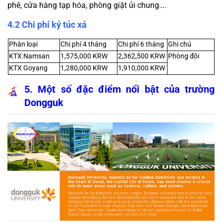
phê, cửa hàng tạp hóa, phòng giặt ủi chung….
4.2 Chi phí ký túc xá
Phân loại
Chi phí 4 tháng
Chi phí 6 tháng
Ghi chú
KTX Namsan
1,575,000 KRW
2,362,500 KRW
Phòng đôi
KTX Goyang
1,280,000 KRW
1,910,000 KRW
5. Một số đặc điểm nổi bật của trường 
Dongguk