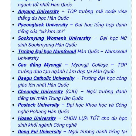
ngành tốt nhất Hàn Quốc
Anyang University
– TOP trường mã code visa
thẳng du học Hàn Quốc
Pyeongtaek University
– Đại học tổng hợp danh
tiếng của “xứ kim chi”
Sookmyung Women’s University
– Đại học Nữ
sinh Sookmyung Hàn Quốc
Trường Đại học NamSeoul
Hàn Quốc – Namseoul
University
Cao đẳng Myongji
– Myongji College – TOP
trường đào tạo ngành Làm đẹp tại Hàn Quốc
Daegu Catholic University
– Trường đại học công
giáo lớn nhất Hàn Quốc
Cheongju University
(CJU) – Ngôi trường danh
tiếng tại miền Trung Hàn Quốc
Postech University
– Đại học Khoa học và Công
nghệ Pohang Hàn Quốc
Hoseo University
– CHỌN LỰA TỐT cho du học
sinh khối ngành Công nghệ
Dong Eui University
– Ngôi trường danh tiếng tại