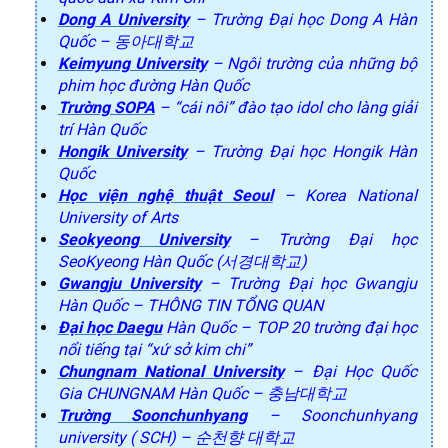
Dong A University
– Trường Đại học Dong A Hàn
Quốc – 동아대학교
Keimyung University
– Ngôi trường của những bộ
phim học đường Hàn Quốc
Trường SOPA
– “cái nôi” đào tạo idol cho làng giải
trí Hàn Quốc
Hongik University
– Trường Đại học Hongik Hàn
Quốc
Học viện nghệ thuật Seoul
– Korea National
University of Arts
Seokyeong University
– Trường Đại học
SeoKyeong Hàn Quốc (서경대학교)
Gwangju University
– Trường Đại học Gwangju
Hàn Quốc – THÔNG TIN TỔNG QUAN
Đại học Daegu
Hàn Quốc – TOP 20 trường đại học
nổi tiếng tại “xứ sở kim chi”
Chungnam National University
– Đại Học Quốc
Gia CHUNGNAM Hàn Quốc – 충남대학교
Trường Soonchunhyang
– Soonchunhyang
university ( SCH) – 순천향 대학교