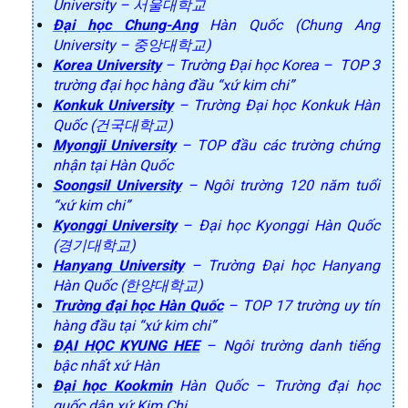
University – 서울대학교
Đại học Chung-Ang
Hàn Quốc (Chung Ang
University – 중앙대학교)
Korea University
– Trường Đại học Korea – TOP 3
trường đại học hàng đầu “xứ kim chi”
Konkuk University
– Trường Đại học Konkuk Hàn
Quốc (건국대학교)
Myongji University
– TOP đầu các trường chứng
nhận tại Hàn Quốc
Soongsil University
– Ngôi trường 120 năm tuổi
“xứ kim chi”
Kyonggi University
– Đại học Kyonggi Hàn Quốc
(경기대학교)
Hanyang University
– Trường Đại học Hanyang
Hàn Quốc (한양대학교)
Trường đại học Hàn Quốc
– TOP 17 trường uy tín
hàng đầu tại “xứ kim chi”
ĐẠI HỌC KYUNG HEE
– Ngôi trường danh tiếng
bậc nhất xứ Hàn
Đại học Kookmin
Hàn Quốc – Trường đại học
quốc dân xứ Kim Chi