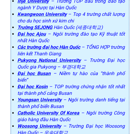
Inje University
– Trường TOP đầu trong đào tạo
ngành Y Dược tại Hàn Quốc
Kwangwoon University
– Top 4 trường chất lượng
cho du học sinh xứ kim chi
Trường SEJONG
Hàn Quốc (세종대학교)
Đại học Ajou
– Ngôi trường đào tạo Kỹ thuật tốt
nhất Hàn Quốc
Các trường đại học Hàn Quốc
– TỔNG HỢP trường
liên kết Thanh Giang
Pukyong National University
– Trường Đại học
Quốc gia Pukyong – 부경대학교
Đại học Busan
– Niềm tự hào của “thành phố
biển”
Đại học Kosin
– TOP trường chứng nhận tốt nhất
tại thành phố cảng Busan
Youngsan University
– Ngôi trường danh tiếng tại
thành phố biển Busan
Catholic University Of Korea
– Ngôi trường Công
giáo hàng đầu Hàn Quốc
Woosong University
– Trường Đại học Woosong
Hàn Quốc – 우송대학교