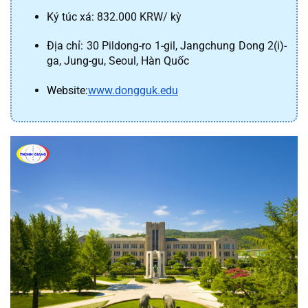
Ký túc xá: 832.000 KRW/ kỳ
Địa chỉ: 30 Pildong-ro 1-gil, Jangchung Dong 2(i)-
ga, Jung-gu, Seoul, Hàn Quốc
Website:
www.dongguk.edu