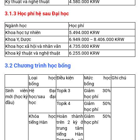
Kỹ thuật và nghệ thuật
4.580.000 KRW
3.1.3 Học phí hệ sau Đại học
Ngành học
Học phí
Khoa học tự nhiên
5.494.000 KRW
Khoa Y, Dược
6.949.000 – 8.406.000 KRW
Khoa học xã hội và nhân văn
4.735.000 KRW
Khoa kỹ thuật và nghệ thuật
6.255.000 KRW
3.2 Chương trình học bổng 
Loại học 
Điều kiện
Mức học 
Ghi chú
bổng
bổng
Sinh viên 
Hệ Đại 
Topik 3
Giảm 30% 
mới (học kỳ 
học/sau đại 
học phí
đầu)
học
Topik 4
Giảm 50% 
học phí
Khóa học 
Hoàn thành 
Giảm 50% 
tiếng Hàn
trên 2 kỳ ở 
học phí
trung tâm 
tiếng Hàn 