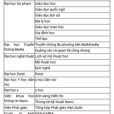
Đại học Sư phạm
Giáo dục học
Giáo dục quốc ngữ
Giáo dục lịch sử
Địa lý học
Giáo dục toán học
Gia đình học
Thể dục
Đại học Truyền 
Truyền thông đa phương tiện Multimedia
thông Media
Quảng cáo và quan hệ công chúng
Đại học nghệ thuật
Lịch sử mỹ thuật học
Mỹ thuật học
kịch nghệ
Đại học Dược
Dược
Đại học Y học dân 
y học Dân tộc
tộc
Đại học y
y học
Viện khoa học 
Ánh sáng-Hiển thị
thông tin Nano
Thong tin-kỹ thuật Nano
Viện Phật giáo
Tổng hợp Phật giáo Hàn Quốc
Quản trị kinh 
Global MBA