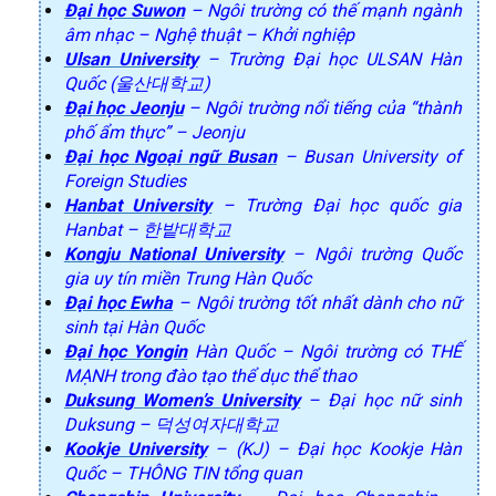
Đại học Suwon
– Ngôi trường có thế mạnh ngành
âm nhạc – Nghệ thuật – Khởi nghiệp
Ulsan University
– Trường Đại học ULSAN Hàn
Quốc (울산대학교)
Đại học Jeonju
– Ngôi trường nổi tiếng của “thành
phố ẩm thực” – Jeonju
Đại học Ngoại ngữ Busan
– Busan University of
Foreign Studies
Hanbat University
– Trường Đại học quốc gia
Hanbat – 한밭대학교
Kongju National University
– Ngôi trường Quốc
gia uy tín miền Trung Hàn Quốc
Đại học Ewha
– Ngôi trường tốt nhất dành cho nữ
sinh tại Hàn Quốc
Đại học Yongin
Hàn Quốc – Ngôi trường có THẾ
MẠNH trong đào tạo thể dục thể thao
Duksung Women’s University
– Đại học nữ sinh
Duksung – 덕성여자대학교
Kookje University
– (KJ) – Đại học Kookje Hàn
Quốc – THÔNG TIN tổng quan