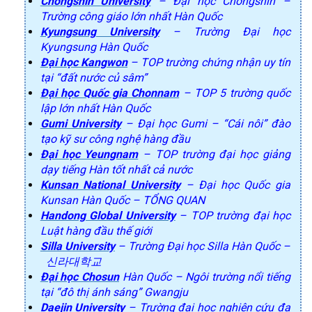
Chongshin University
– Đại học Chongshin –
Trường công giáo lớn nhất Hàn Quốc
Kyungsung University
– Trường Đại học
Kyungsung Hàn Quốc
Đại học Kangwon
– TOP trường chứng nhận uy tín
tại “đất nước củ sâm”
Đại học Quốc gia Chonnam
– TOP 5 trường quốc
lập lớn nhất Hàn Quốc
Gumi University
– Đại học Gumi – “Cái nôi” đào
tạo kỹ sư công nghệ hàng đầu
Đại học Yeungnam
– TOP trường đại học giảng
dạy tiếng Hàn tốt nhất cả nước
Kunsan National University
– Đại học Quốc gia
Kunsan Hàn Quốc – TỔNG QUAN
Handong Global University
– TOP trường đại học
Luật hàng đầu thế giới
Silla University
– Trường Đại học Silla Hàn Quốc –
신라대학교
Đại học Chosun
Hàn Quốc – Ngôi trường nổi tiếng
tại “đô thị ánh sáng” Gwangju
Daejin University
– Trường đại học nghiên cứu đa