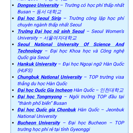
Dongseo University
– Trường có học phí thấp nhất
Busan – 동서 대학교
Đại học Seoul Sirip
– Trường công lập học phí
chuyên ngành thấp nhất Seoul
Trường Đại học nữ sinh Seoul
– Seoul Women’s
University – 서울여자대학교
Seoul National University Of Science And
Technology
– Đại học Khoa học và Công nghệ
Quốc gia Seoul
Hankuk University
– Đại học Ngoại ngữ Hàn Quốc
(HUFS)
Chungbuk National University
– TOP trường visa
thẳng du học Hàn Quốc
Đại học Quốc Gia Incheon
Hàn Quốc – 인천대학교
Đại học Tongmyong
– Ngôi trường TOP đầu tại
“thành phố biển” Busan
Đại học Quốc gia Chonbuk
Hàn Quốc – Jeonbuk
National University
Bucheon University
– Đại học Bucheon – TOP
trường học phí rẻ tại tỉnh Gyeonggi