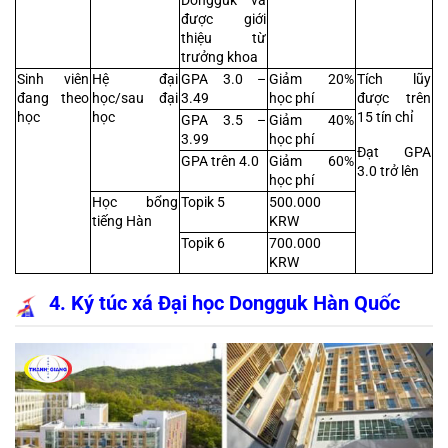
Dongguk và 
được giới 
thiệu từ 
trưởng khoa
Sinh viên 
Hệ đại 
GPA 3.0 – 
Giảm 20% 
Tích lũy 
đang theo 
học/sau đại 
3.49
học phí
được trên 
học
học
15 tín chỉ
GPA 3.5 – 
Giảm 40% 
3.99
học phí
Đạt GPA 
GPA trên 4.0
Giảm 60% 
3.0 trở lên
học phí
Học bổng 
Topik 5
500.000 
tiếng Hàn
KRW
Topik 6
700.000 
KRW
4. Ký túc xá Đại học Dongguk Hàn Quốc