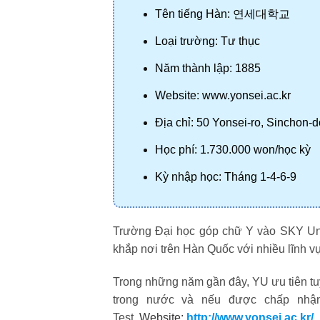
Tên tiếng Hàn: 
연세대학교
Loại trường: Tư thục
Năm thành lập: 1885
Website: www.yonsei.ac.kr
Địa chỉ: 50 Yonsei-ro, Sinchon
Học phí: 1.730.000 won/học kỳ
Kỳ nhập học: Tháng 1-4-6-9
Trường Đại học góp chữ Y vào SKY Uni
khắp nơi trên Hàn Quốc với nhiều lĩnh v
Trong những năm gần đây, YU ưu tiên tuy
trong nước và nếu được chấp nhận
Test.
Website:
http://www.yonsei.ac.kr/