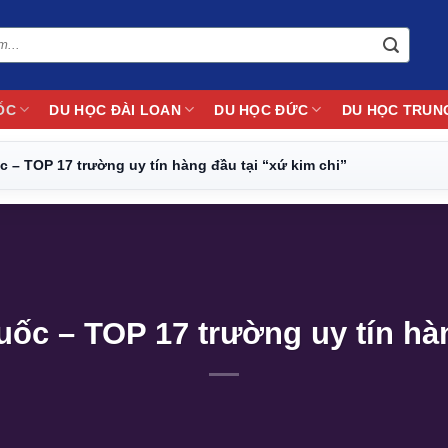
ỐC
DU HỌC ĐÀI LOAN
DU HỌC ĐỨC
DU HỌC TRUN
 – TOP 17 trường uy tín hàng đầu tại “xứ kim chi”
ốc – TOP 17 trường uy tín hàn