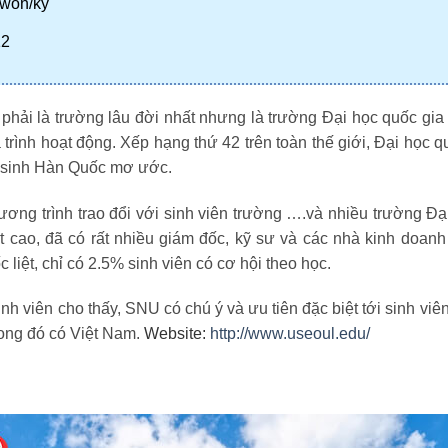
 won/kỳ
12
hải là trường lâu đời nhất nhưng là trường Đại học quốc gia đ
á trình hoạt động. Xếp hạng thứ 42 trên toàn thế giới, Đại họ
c sinh Hàn Quốc mơ ước.
g trình trao đổi với sinh viên trường ….và nhiều trường Đại h
ất cao, đã có rất nhiều giám đốc, kỹ sư và các nhà kinh doanh 
 liệt, chỉ có 2.5% sinh viên có cơ hội theo học.
sinh viên cho thấy, SNU có chú ý và ưu tiên đặc biệt tới sinh vi
rong đó có Việt Nam.
Website:
http://www.useoul.edu/