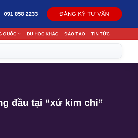
091 858 2233
ĐĂNG KÝ TƯ VẤN
G QUỐC
DU HỌC KHÁC
ĐÀO TẠO
TIN TỨC
g đầu tại “xứ kim chi”