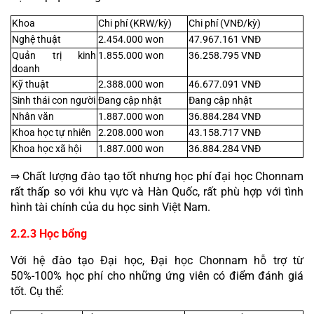
Khoa
Chi phí (KRW/kỳ)
Chi phí (VNĐ/kỳ)
Nghệ thuật
2.454.000 won
47.967.161 VNĐ
Quản trị kinh 
1.855.000 won
36.258.795 VNĐ
doanh
Kỹ thuật
2.388.000 won
46.677.091 VNĐ
Sinh thái con người
Đang cập nhật
Đang cập nhật
Nhân văn
1.887.000 won
36.884.284 VNĐ
Khoa học tự nhiên
2.208.000 won
43.158.717 VNĐ
Khoa học xã hội
1.887.000 won
36.884.284 VNĐ
⇒ Chất lượng đào tạo tốt nhưng học phí đại học Chonnam 
rất thấp so với khu vực và Hàn Quốc, rất phù hợp với tình 
hình tài chính của du học sinh Việt Nam.
2.2.3 Học bổng
Với hệ đào tạo Đại học, Đại học Chonnam hỗ trợ từ 
50%-100% học phí cho những ứng viên có điểm đánh giá 
tốt. Cụ thể: