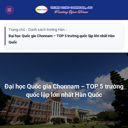
Bỏ
qua
nội
dung
Trang chủ
»
Danh sách trường Hàn
»
Đại học Quốc gia Chonnam – TOP 5 trường quốc lập lớn nhất Hàn
Quốc
Đại học Quốc gia Chonnam – TOP 5 trường
quốc lập lớn nhất Hàn Quốc