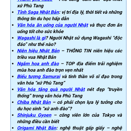
xứ Phù Tang
Tỉnh Saga Nhật Bản
: vị trí địa lý, thời tiết và những
thông tin du học hấp dẫn
Văn hóa ăn uống của người Nhật
và thực đơn ăn
uống tốt cho sức khỏe
Wagashi là gì
? Người Nhật sử dụng Wagashi “độc
đáo” như thế nào?
Niên hiệu Nhật Bản
– THÔNG TIN niên hiệu các
triều vua Nhật Bản
Ngắm hoa anh đào
– TOP địa điểm trải nghiệm
mùa hoa anh đào trọn vẹn nhất
Biểu tượng Samurai
và tinh thần võ sĩ đạo trong
văn hóa “xứ Phù Tang”
Văn hóa tặng quà người Nhật
nét đẹp “truyền
thống” trong văn hóa Phù Tang
Chiba Nhật Bản
– có phải chọn lựa lý tưởng cho
du học sinh “xứ anh đào”?
Shinjuku Gyoen
– công viên lớn của Tokyo và
những điều cần biết
Origami Nhật Bản
: nghệ thuật gấp giấy – nghệ