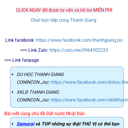
CLICK NGAY để được tư vấn và hỗ trợ MIỄN PHÍ
Chat trực tiếp cùng Thanh Giang
Link facebook: 
https://www.facebook.com/thanhgiang.jsc
>>> Link Zalo
: 
https://zalo.me/0964502233
>>> Link fanpage
DU HỌC THANH GIANG
CONINCON.,Jsc
:
https://www.facebook.com/duhoc.th
XKLĐ THANH GIANG
CONINCON.,Jsc
:
https://www.facebook.com/xkldthanh
Bài viết cùng chủ đề Đất nước Nhật Bản
Samurai
và TOP những sự thật THÚ VỊ có thể bạn