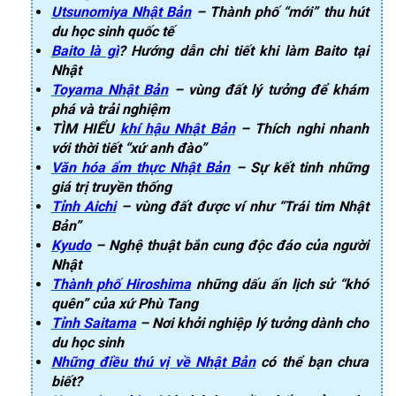
Utsunomiya Nhật Bản
– Thành phố “mới” thu hút
du học sinh quốc tế
Baito là gì
? Hướng dẫn chi tiết khi làm Baito tại
Nhật
Toyama Nhật Bản
– vùng đất lý tưởng để khám
phá và trải nghiệm
TÌM HIỂU
khí hậu Nhật Bản
– Thích nghi nhanh
với thời tiết “xứ anh đào”
Văn hóa ẩm thực Nhật Bản
– Sự kết tinh những
giá trị truyền thống
Tỉnh Aichi
– vùng đất được ví như “Trái tim Nhật
Bản”
Kyudo
– Nghệ thuật bắn cung độc đáo của người
Nhật
Thành phố Hiroshima
những dấu ấn lịch sử “khó
quên” của xứ Phù Tang
Tỉnh Saitama
– Nơi khởi nghiệp lý tưởng dành cho
du học sinh
Những điều thú vị về Nhật Bản
có thể bạn chưa
biết?