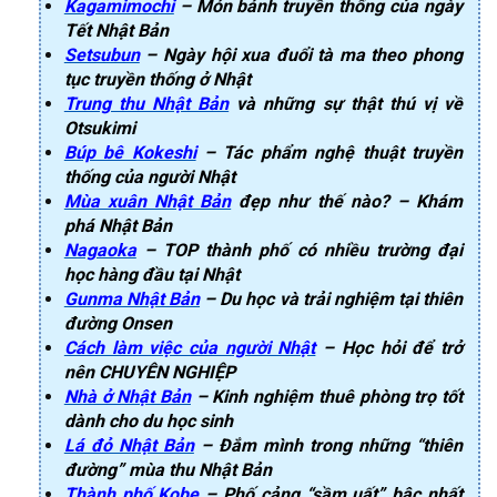
Kagamimochi
– Món bánh truyền thống của ngày
Tết Nhật Bản
Setsubun
– Ngày hội xua đuổi tà ma theo phong
tục truyền thống ở Nhật
Trung thu Nhật Bản
và những sự thật thú vị về
Otsukimi
Búp bê Kokeshi
– Tác phẩm nghệ thuật truyền
thống của người Nhật
Mùa xuân Nhật Bản
đẹp như thế nào? – Khám
phá Nhật Bản
Nagaoka
– TOP thành phố có nhiều trường đại
học hàng đầu tại Nhật
Gunma Nhật Bản
– Du học và trải nghiệm tại thiên
đường Onsen
Cách làm việc của người Nhật
– Học hỏi để trở
nên CHUYÊN NGHIỆP
Nhà ở Nhật Bản
– Kinh nghiệm thuê phòng trọ tốt
dành cho du học sinh
Lá đỏ Nhật Bản
– Đắm mình trong những “thiên
đường” mùa thu Nhật Bản
Thành phố Kobe
– Phố cảng “sầm uất” bậc nhất