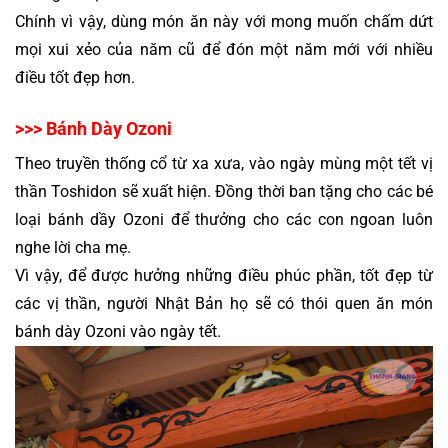
Chính vì vậy, dùng món ăn này với mong muốn chấm dứt 
mọi xui xẻo của năm cũ để đón một năm mới với nhiều 
điều tốt đẹp hơn.
>>> Bánh Dày Ozoni
Theo truyền thống cổ từ xa xưa, vào ngày mùng một tết vị 
thần 
Toshidon sẽ xuất hiện. 
Đồng thời ban tặng cho các bé 
loại bánh dầy Ozoni để thưởng cho các con ngoan luôn 
nghe lời cha mẹ. 
Vì vậy, để được hưởng những điều phúc phần, tốt đẹp từ 
các vị thần, người Nhật Bản họ sẽ có thói quen ăn món 
bánh dày Ozoni vào ngày tết.