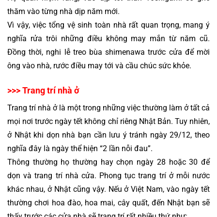
thăm vào từng nhà dịp năm mới.
Vì vậy, việc tổng vệ sinh toàn nhà rất quan trọng, mang ý 
nghĩa rửa trôi những điều không may mắn từ năm cũ. 
Đồng thời, nghi lễ treo bùa shimenawa trước cửa để mời 
ông vào nhà, rước điều may tới và cầu chúc sức khỏe.
>>> Trang trí nhà ở
Trang trí nhà ở là một trong những việc thường làm ở tất cả 
mọi nơi trước ngày tết không chỉ riêng Nhật Bản. Tuy nhiên, 
ở Nhật khi dọn nhà bạn cần lưu ý tránh ngày 29/12, theo 
nghĩa đây là ngày thể hiện “2 lần nỗi đau”.
Thông thường họ thường hay chọn ngày 28 hoặc 30 để 
dọn và trang trí nhà cửa. Phong tục trang trí ở mỗi nước 
khác nhau, ở Nhật cũng vậy. Nếu ở Việt Nam, vào ngày tết 
thường chơi hoa đào, hoa mai, cây quất, đến Nhật bạn sẽ 
thấy trước các cửa nhà sẽ trang trí rất nhiều thứ như: