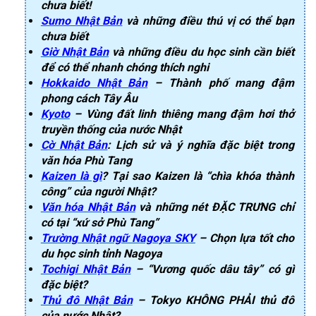
chưa biết!
Sumo Nhật Bản
và những điều thú vị có thể bạn
chưa biết
Giờ Nhật Bản
và những điều du học sinh cần biết
để có thể nhanh chóng thích nghi
Hokkaido Nhật Bản
– Thành phố mang đậm
phong cách Tây Âu
Kyoto
– Vùng đất linh thiêng mang đậm hơi thở
truyền thống của nước Nhật
Cờ Nhật Bản
: Lịch sử và ý nghĩa đặc biệt trong
văn hóa Phù Tang
Kaizen là gì
? Tại sao Kaizen là “chìa khóa thành
công” của người Nhật?
Văn hóa Nhật Bản
và những nét ĐẶC TRƯNG chỉ
có tại “xứ sở Phù Tang”
Trường Nhật ngữ Nagoya SKY
– Chọn lựa tốt cho
du học sinh tỉnh Nagoya
Tochigi Nhật Bản
– “Vương quốc dâu tây” có gì
đặc biệt?
Thủ đô Nhật Bản
– Tokyo KHÔNG PHẢI thủ đô
của nước Nhật?