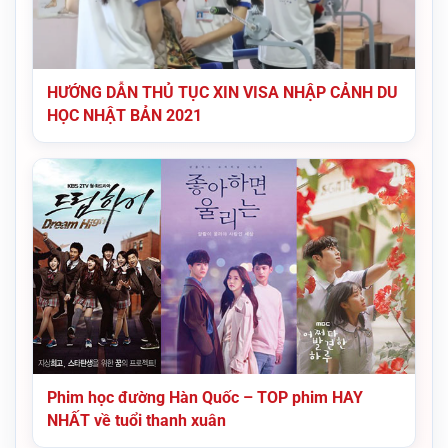
HƯỚNG DẪN THỦ TỤC XIN VISA NHẬP CẢNH DU
HỌC NHẬT BẢN 2021
Phim học đường Hàn Quốc – TOP phim HAY
NHẤT về tuổi thanh xuân