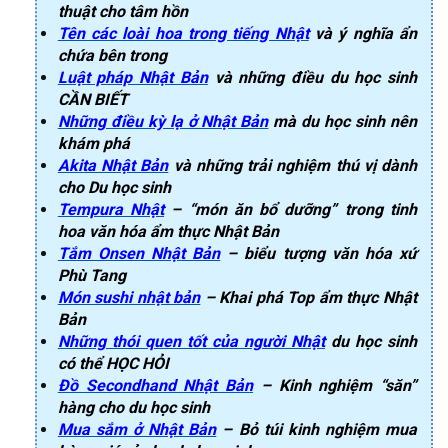
thuật cho tâm hồn
Tên các loài hoa trong tiếng Nhật
và ý nghĩa ẩn
chứa bên trong
Luật pháp Nhật Bản
và những điều du học sinh
CẦN BIẾT
Những điều kỳ lạ ở Nhật Bản
mà du học sinh nên
khám phá
Akita Nhật Bản
và những trải nghiệm thú vị dành
cho Du học sinh
Tempura Nhật
– “món ăn bổ dưỡng” trong tinh
hoa văn hóa ẩm thực Nhật Bản
Tắm Onsen Nhật Bản
– biểu tượng văn hóa xứ
Phù Tang
Món sushi nhật bản
– Khai phá Top ẩm thực Nhật
Bản
Những thói quen tốt của người Nhật
du học sinh
có thể HỌC HỎI
Đồ Secondhand Nhật Bản
– Kinh nghiệm “săn”
hàng cho du học sinh
Mua sắm ở Nhật Bản
– Bỏ túi kinh nghiệm mua