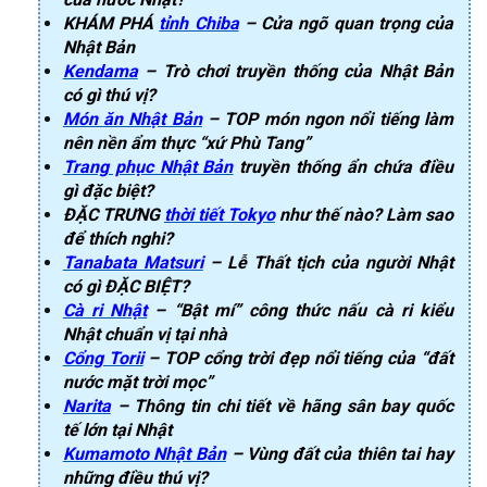
KHÁM PHÁ
tỉnh Chiba
– Cửa ngõ quan trọng của
Nhật Bản
Kendama
– Trò chơi truyền thống của Nhật Bản
có gì thú vị?
Món ăn Nhật Bản
– TOP món ngon nổi tiếng làm
nên nền ẩm thực “xứ Phù Tang”
Trang phục Nhật Bản
truyền thống ẩn chứa điều
gì đặc biệt?
ĐẶC TRƯNG
thời tiết Tokyo
như thế nào? Làm sao
để thích nghi?
Tanabata Matsuri
– Lễ Thất tịch của người Nhật
có gì ĐẶC BIỆT?
Cà ri Nhật
– “Bật mí” công thức nấu cà ri kiểu
Nhật chuẩn vị tại nhà
Cổng Torii
– TOP cổng trời đẹp nổi tiếng của “đất
nước mặt trời mọc”
Narita
– Thông tin chi tiết về hãng sân bay quốc
tế lớn tại Nhật
Kumamoto Nhật Bản
– Vùng đất của thiên tai hay
những điều thú vị?