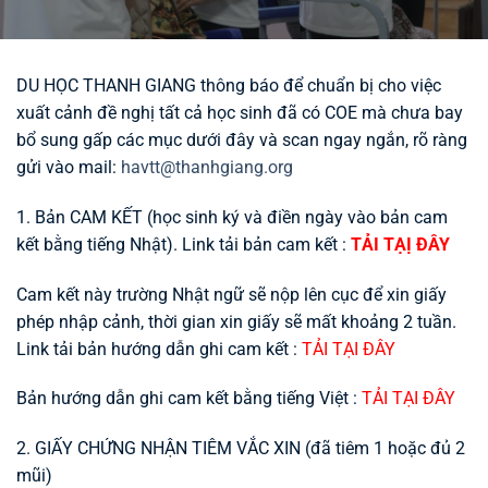
DU HỌC THANH GIANG thông báo để chuẩn bị cho việc 
xuất cảnh đề nghị tất cả học sinh đã có COE mà chưa bay 
bổ sung gấp các mục dưới đây và scan ngay ngắn, rõ ràng 
gửi vào mail: 
havtt@thanhgiang.org
1. Bản CAM KẾT (học sinh ký và điền ngày vào bản cam 
kết bằng tiếng Nhật). Link tải bản cam kết : 
TẢI TẠỊ ĐÂY
Cam kết này trường Nhật ngữ sẽ nộp lên cục để xin giấy 
phép nhập cảnh, thời gian xin giấy sẽ mất khoảng 2 tuần. 
Link tải bản hướng dẫn ghi cam kết : 
TẢI TẠI ĐÂY
Bản hướng dẫn ghi cam kết bằng tiếng Việt : 
TẢI TẠI ĐÂY
2. GIẤY CHỨNG NHẬN TIÊM VẮC XIN (đã tiêm 1 hoặc đủ 2 
mũi)