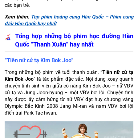
các bạn trẻ.
Xem thêm: 
Top phim hoàng cung Hàn Quốc – Phim cung 
đấu Hàn Quốc hay nhất
Tổng hợp những bộ phim học đường Hàn 
Quốc “Thanh Xuân” hay nhất
“Tiên nữ cử tạ Kim Bok Joo”
Trong những bộ phim về tuổi thanh xuân, “
Tiên nữ cử tạ 
Kim Bok Joo
” là tác phẩm đặc sắc. Nội dung xoay quanh 
chuyện tình sinh viên giữa cô nàng Kim Bok Joo – nữ VĐV 
cử tạ và Jung Joon-hyung – một VĐV bơi lội. Chuyện tình 
này được lấy cảm hứng từ nữ VĐV đạt huy chương vàng 
Olympic Bắc Kinh 2008 Jang Mi-ran và nam VĐV bơi lội 
điển trai Park Tae-hwan.