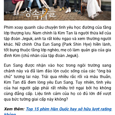
Phim xoay quanh câu chuyện tình yêu học đường của tầng 
lớp thượng lưu. Nam chính là Kim Tan là người thừa kế của 
tập đoàn Jeguk, anh ta rất kiêu ngạo và xem thường người 
khác. Nữ chính Cha Eun Sang (Park Shin Hye) hiền lành, 
tốt bụng thuộc tầng lớp nghèo, mẹ cô làm quản gia của gia 
đình Kim (chủ nhân của tập đoàn Jeguk).
Eun Sang được nhận vào học trong ngôi trường sang 
chảnh này và đã làm đảo lộn cuộc sống của các “ông bà 
chủ” tương lai này. Trải qua nhiều rắc rối và mâu thuẫn, 
Kim Tan đã đem lòng yêu Eun Sang. Tuy nhiên, tình yêu 
của hai người gặp phải rất nhiều trở ngại bởi họ không 
cùng đẳng cấp. Liệu tình cảm của họ có đủ lớn để vượt 
qua bức tường giai cấp này không?
Xem thêm: 
Top 15 phim Hàn Quốc hay sở hữu lượt rating 
khủng