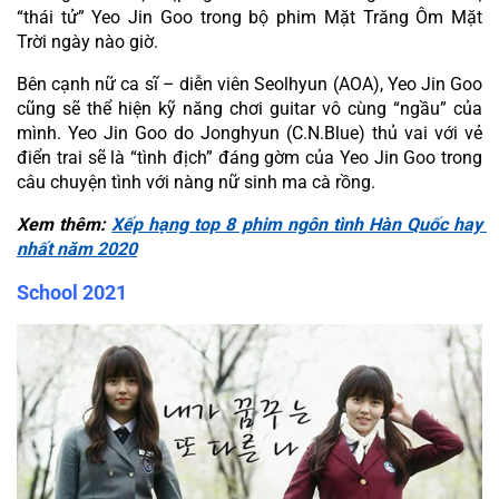
“thái tử” Yeo Jin Goo trong bộ phim Mặt Trăng Ôm Mặt 
Trời ngày nào giờ.
Bên cạnh nữ ca sĩ – diễn viên Seolhyun (AOA), Yeo Jin Goo 
cũng sẽ thể hiện kỹ năng chơi guitar vô cùng “ngầu” của 
mình. Yeo Jin Goo do Jonghyun (C.N.Blue) thủ vai với vẻ 
điển trai sẽ là “tình địch” đáng gờm của Yeo Jin Goo trong 
câu chuyện tình với nàng nữ sinh ma cà rồng.
Xem thêm: 
Xếp hạng top 8 phim ngôn tình Hàn Quốc hay 
nhất năm 2020
School 2021