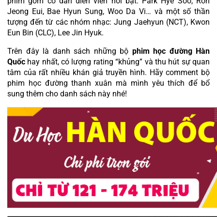
phim gồm có dàn diễn viên nổi bật: Park Hye Soo, Roh 
Jeong Eui, Bae Hyun Sung, Woo Da Vi… và một số thần 
tượng đến từ các nhóm nhạc: Jung Jaehyun (NCT), Kwon 
Eun Bin (CLC), Lee Jin Hyuk.
Trên đây là danh sách những bộ 
phim học đường Hàn 
Quốc
 hay nhất, có lượng rating “khủng” và thu hút sự quan 
tâm của rất nhiều khán giả truyền hình. Hãy comment bộ 
phim học đường thanh xuân mà mình yêu thích để bổ 
sung thêm cho danh sách này nhé!