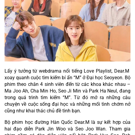
Lấy ý tưởng từ webdrama nổi tiếng Love Playlist, Dear.M  
xoay quanh cuộc tìm kiếm bí ẩn “M” ở Đại học Seoyeon. Bộ 
phim theo chân 4 sinh viên đến từ các khoa khác nhau – 
Ma Joo Ah, Cha Min Ho, Seo Ji Min và Park Ha Neul, đang 
trong quá trình tìm kiếm “M”. Từ đó mở ra những câu 
chuyện về cuộc sống đại học và những mối tình chớm nở 
cũng như khai thác chủ đề tình bạn.
Bộ phim học đường Hàn Quốc Dear.M là sự kết hợp của 
hai đạo diễn Park Jin Woo và Seo Joo Wan. Tham gia 