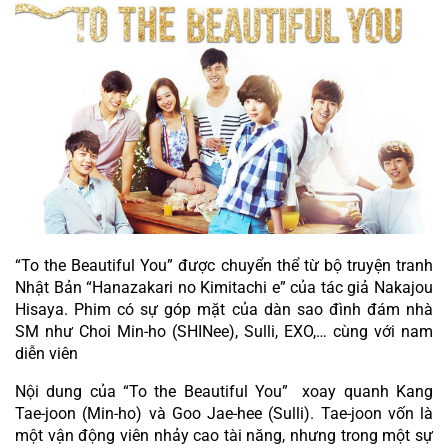
“To the Beautiful You” được chuyển thể từ bộ truyện tranh 
Nhật Bản “Hanazakari no Kimitachi e” của tác giả Nakajou 
Hisaya. Phim có sự góp mặt của dàn sao đình đám nhà 
SM như Choi Min-ho (SHINee), Sulli, EXO,… cùng với nam 
diễn viên
Nội dung của “To the Beautiful You”  xoay quanh Kang 
Tae-joon (Min-ho) và Goo Jae-hee (Sulli). Tae-joon vốn là 
một vận động viên nhảy cao tài năng, nhưng trong một sự 