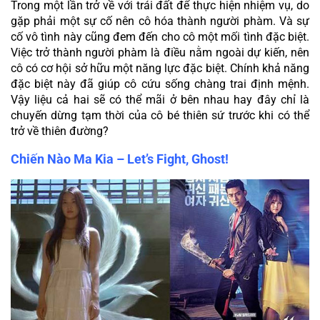
Trong một lần trở về với trái đất để thực hiện nhiệm vụ, do 
gặp phải một sự cố nên cô hóa thành người phàm. Và sự 
cố vô tình này cũng đem đến cho cô một mối tình đặc biệt. 
Việc trở thành người phàm là điều nằm ngoài dự kiến, nên 
cô có cơ hội sở hữu một năng lực đặc biệt. Chính khả năng 
đặc biệt này đã giúp cô cứu sống chàng trai định mệnh. 
Vậy liệu cả hai sẽ có thể mãi ở bên nhau hay đây chỉ là 
chuyến dừng tạm thời của cô bé thiên sứ trước khi có thể 
trở về thiên đường?
Chiến Nào Ma Kia – Let’s Fight, Ghost!