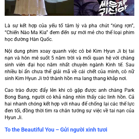
Là sự kết hợp của yếu tố tâm lý và pha chút “rùng rợn”, 
“Chiến Nào Ma Kia” đem đến sự mới mẻ cho thể loại phim 
học đường Hàn Quốc.
Nội dung phim xoay quanh việc cô bé Kim Hyun Ji bị tai 
nạn và hôn mê suốt 5 năm trời và mối quan hệ với chàng 
sinh viên đại học năm nhất chuyên ngành Kinh tế. Sau 
nhiều bí ẩn chưa thể giải mã về cái chết của mình, cô nữ 
sinh Kim Hyun Ji trở thành hồn ma lang thang khắp nơi.
Cao trào được đẩy lên khi cô gặp được anh chàng Park 
Bong Bang, người có khả năng nhìn thấy các linh hồn. Cả 
hai nhanh chóng kết hợp với nhau để chống lại các thế lực 
đen tối, đồng thời tìm ra chân tướng sự việc về tai nạn của 
Hyun Ji.
To the Beautiful You – Gửi người xinh tươi