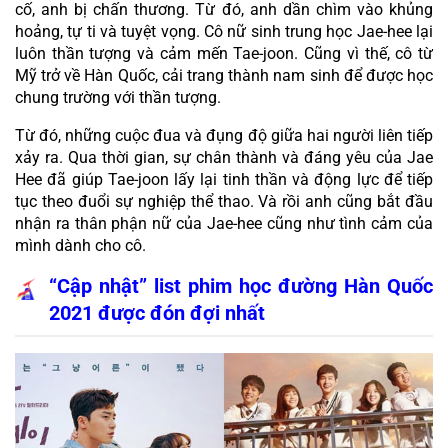
cố, anh bị chấn thương. Từ đó, anh dần chìm vào khủng 
hoảng, tự ti và tuyệt vọng. Cô nữ sinh trung học Jae-hee lại 
luôn thần tượng và cảm mến Tae-joon. Cũng vì thế, cô từ 
Mỹ trở về Hàn Quốc, cải trang thành nam sinh để được học 
chung trường với thần tượng.
Từ đó, những cuộc đua và đụng độ giữa hai người liên tiếp 
xảy ra. Qua thời gian, sự chân thành và đáng yêu của Jae 
Hee đã giúp Tae-joon lấy lại tinh thần và động lực để tiếp 
tục theo đuổi sự nghiệp thể thao. Và rồi anh cũng bắt đầu 
nhận ra thân phận nữ của Jae-hee cũng như tình cảm của 
mình dành cho cô.
“Cập nhật” list phim học đường Hàn Quốc 
2021 được đón đợi nhất