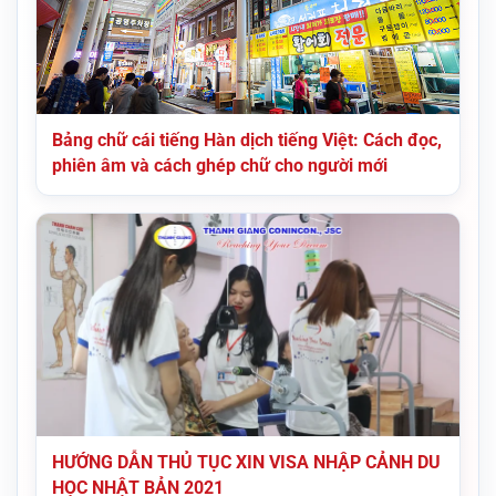
Bảng chữ cái tiếng Hàn dịch tiếng Việt: Cách đọc,
phiên âm và cách ghép chữ cho người mới
HƯỚNG DẪN THỦ TỤC XIN VISA NHẬP CẢNH DU
HỌC NHẬT BẢN 2021