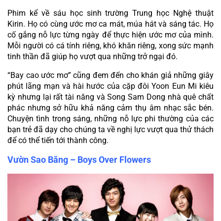
Phim kể về sáu học sinh trường Trung học Nghệ thuật 
Kirin. Họ có cùng ước mơ ca mát, múa hát và sáng tác. Họ 
cố gắng nỗ lực từng ngày để thực hiện ước mơ của mình. 
Mỗi người có cá tính riêng, khó khăn riêng, xong sức mạnh 
tinh thần đã giúp họ vượt qua những trở ngại đó.
“Bay cao ước mơ” cũng đem đến cho khán giả những giây 
phút lãng mạn và hài hước của cặp đôi Yoon Eun Mi kiêu 
kỳ nhưng lại rất tài năng và Song Sam Dong nhà quê chất 
phác nhưng sở hữu khả năng cảm thụ âm nhạc sắc bén. 
Chuyện tình trong sáng, những nỗ lực phi thường của các 
bạn trẻ đã dạy cho chúng ta về nghị lực vượt qua thử thách 
để có thể tiến tới thành công.
Vườn Sao Băng – Boys Over Flowers