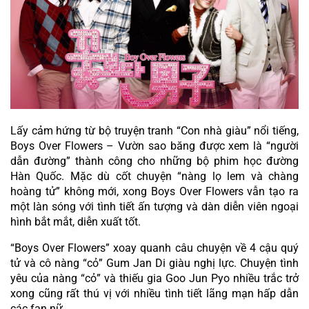
Lấy cảm hứng từ bộ truyện tranh “Con nhà giàu” nổi tiếng, 
Boys Over Flowers – Vườn sao băng được xem là “người 
dẫn đường” thành công cho những bộ phim học đường 
Hàn Quốc. Mặc dù cốt chuyện “nàng lọ lem và chàng 
hoàng tử” không mới, xong Boys Over Flowers vẫn tạo ra 
một làn sóng với tình tiết ấn tượng và dàn diễn viên ngoại 
hình bắt mắt, diễn xuất tốt.
“Boys Over Flowers” xoay quanh câu chuyện về 4 cậu quý 
tử và cô nàng “cỏ” Gum Jan Di giàu nghị lực. Chuyện tình 
yêu của nàng “cỏ” và thiếu gia Goo Jun Pyo nhiều trắc trở 
xong cũng rất thú vị với nhiều tình tiết lãng mạn hấp dẫn 
các fan nữ.