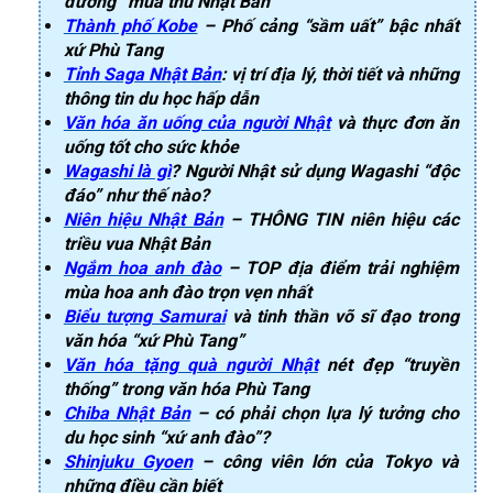
đường” mùa thu Nhật Bản
Thành phố Kobe
– Phố cảng “sầm uất” bậc nhất
xứ Phù Tang
Tỉnh Saga Nhật Bản
: vị trí địa lý, thời tiết và những
thông tin du học hấp dẫn
Văn hóa ăn uống của người Nhật
và thực đơn ăn
uống tốt cho sức khỏe
Wagashi là gì
? Người Nhật sử dụng Wagashi “độc
đáo” như thế nào?
Niên hiệu Nhật Bản
– THÔNG TIN niên hiệu các
triều vua Nhật Bản
Ngắm hoa anh đào
– TOP địa điểm trải nghiệm
mùa hoa anh đào trọn vẹn nhất
Biểu tượng Samurai
và tinh thần võ sĩ đạo trong
văn hóa “xứ Phù Tang”
Văn hóa tặng quà người Nhật
nét đẹp “truyền
thống” trong văn hóa Phù Tang
Chiba Nhật Bản
– có phải chọn lựa lý tưởng cho
du học sinh “xứ anh đào”?
Shinjuku Gyoen
– công viên lớn của Tokyo và
những điều cần biết