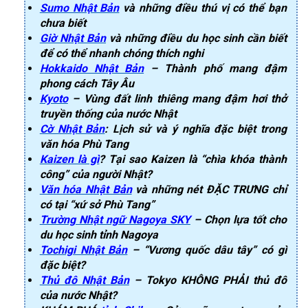
Sumo Nhật Bản
và những điều thú vị có thể bạn
chưa biết
Giờ Nhật Bản
và những điều du học sinh cần biết
để có thể nhanh chóng thích nghi
Hokkaido Nhật Bản
– Thành phố mang đậm
phong cách Tây Âu
Kyoto
– Vùng đất linh thiêng mang đậm hơi thở
truyền thống của nước Nhật
Cờ Nhật Bản
: Lịch sử và ý nghĩa đặc biệt trong
văn hóa Phù Tang
Kaizen là gì
? Tại sao Kaizen là “chìa khóa thành
công” của người Nhật?
Văn hóa Nhật Bản
và những nét ĐẶC TRƯNG chỉ
có tại “xứ sở Phù Tang”
Trường Nhật ngữ Nagoya SKY
– Chọn lựa tốt cho
du học sinh tỉnh Nagoya
Tochigi Nhật Bản
– “Vương quốc dâu tây” có gì
đặc biệt?
Thủ đô Nhật Bản
– Tokyo KHÔNG PHẢI thủ đô
của nước Nhật?