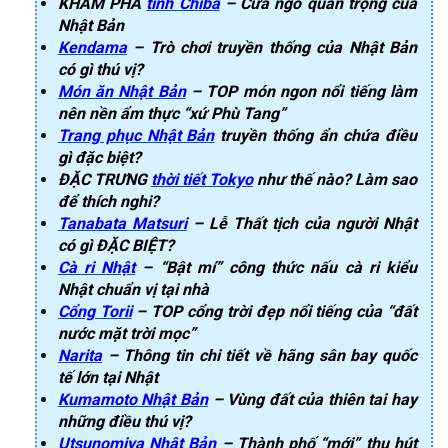
KHÁM PHÁ
tỉnh Chiba
– Cửa ngõ quan trọng của
Nhật Bản
Kendama
– Trò chơi truyền thống của Nhật Bản
có gì thú vị?
Món ăn Nhật Bản
– TOP món ngon nổi tiếng làm
nên nền ẩm thực “xứ Phù Tang”
Trang phục Nhật Bản
truyền thống ẩn chứa điều
gì đặc biệt?
ĐẶC TRƯNG
thời tiết Tokyo
như thế nào? Làm sao
để thích nghi?
Tanabata Matsuri
– Lễ Thất tịch của người Nhật
có gì ĐẶC BIỆT?
Cà ri Nhật
– “Bật mí” công thức nấu cà ri kiểu
Nhật chuẩn vị tại nhà
Cổng Torii
– TOP cổng trời đẹp nổi tiếng của “đất
nước mặt trời mọc”
Narita
– Thông tin chi tiết về hãng sân bay quốc
tế lớn tại Nhật
Kumamoto Nhật Bản
– Vùng đất của thiên tai hay
những điều thú vị?
Utsunomiya Nhật Bản
– Thành phố “mới” thu hút