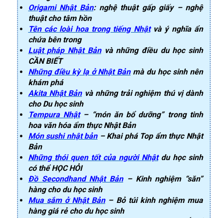
Origami Nhật Bản
: nghệ thuật gấp giấy – nghệ
thuật cho tâm hồn
Tên các loài hoa trong tiếng Nhật
và ý nghĩa ẩn
chứa bên trong
Luật pháp Nhật Bản
và những điều du học sinh
CẦN BIẾT
Những điều kỳ lạ ở Nhật Bản
mà du học sinh nên
khám phá
Akita Nhật Bản
và những trải nghiệm thú vị dành
cho Du học sinh
Tempura Nhật
– “món ăn bổ dưỡng” trong tinh
hoa văn hóa ẩm thực Nhật Bản
Món sushi nhật bản
– Khai phá Top ẩm thực Nhật
Bản
Những thói quen tốt của người Nhật
du học sinh
có thể HỌC HỎI
Đồ Secondhand Nhật Bản
– Kinh nghiệm “săn”
hàng cho du học sinh
Mua sắm ở Nhật Bản
– Bỏ túi kinh nghiệm mua
hàng giá rẻ cho du học sinh