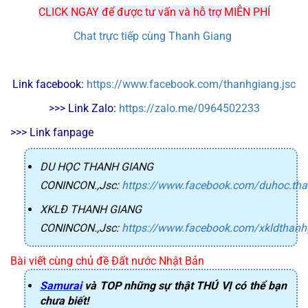
CLICK NGAY để được tư vấn và hỗ trợ MIỄN PHÍ
Chat trực tiếp cùng Thanh Giang
Link facebook: 
https://www.facebook.com/thanhgiang.jsc
>>> Link Zalo
: 
https://zalo.me/0964502233
>>> Link fanpage
DU HỌC THANH GIANG
CONINCON.,Jsc
:
https://www.facebook.com/duhoc.th
XKLĐ THANH GIANG
CONINCON.,Jsc
:
https://www.facebook.com/xkldthanh
Bài viết cùng chủ đề Đất nước Nhật Bản
Samurai
và TOP những sự thật THÚ VỊ có thể bạn
chưa biết!