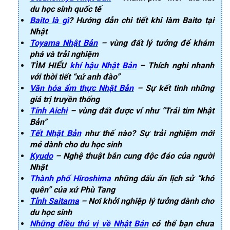
du học sinh quốc tế
Baito là gì
? Hướng dẫn chi tiết khi làm Baito tại
Nhật
Toyama Nhật Bản
– vùng đất lý tưởng để khám
phá và trải nghiệm
TÌM HIỂU
khí hậu Nhật Bản
– Thích nghi nhanh
với thời tiết “xứ anh đào”
Văn hóa ẩm thực Nhật Bản
– Sự kết tinh những
giá trị truyền thống
Tỉnh Aichi
– vùng đất được ví như “Trái tim Nhật
Bản”
Tết Nhật Bản
như thế nào? Sự trải nghiệm mới
mẻ dành cho du học sinh
Kyudo
– Nghệ thuật bắn cung độc đáo của người
Nhật
Thành phố Hiroshima
những dấu ấn lịch sử “khó
quên” của xứ Phù Tang
Tỉnh Saitama
– Nơi khởi nghiệp lý tưởng dành cho
du học sinh
Những điều thú vị về Nhật Bản
có thể bạn chưa