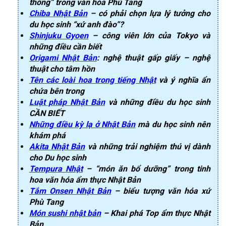
thống” trong văn hóa Phù Tang
Chiba Nhật Bản
– có phải chọn lựa lý tưởng cho
du học sinh “xứ anh đào”?
Shinjuku Gyoen
– công viên lớn của Tokyo và
những điều cần biết
Origami Nhật Bản
: nghệ thuật gấp giấy – nghệ
thuật cho tâm hồn
Tên các loài hoa trong tiếng Nhật
và ý nghĩa ẩn
chứa bên trong
Luật pháp Nhật Bản
và những điều du học sinh
CẦN BIẾT
Những điều kỳ lạ ở Nhật Bản
mà du học sinh nên
khám phá
Akita Nhật Bản
và những trải nghiệm thú vị dành
cho Du học sinh
Tempura Nhật
– “món ăn bổ dưỡng” trong tinh
hoa văn hóa ẩm thực Nhật Bản
Tắm Onsen Nhật Bản
– biểu tượng văn hóa xứ
Phù Tang
Món sushi nhật bản
– Khai phá Top ẩm thực Nhật
Bản