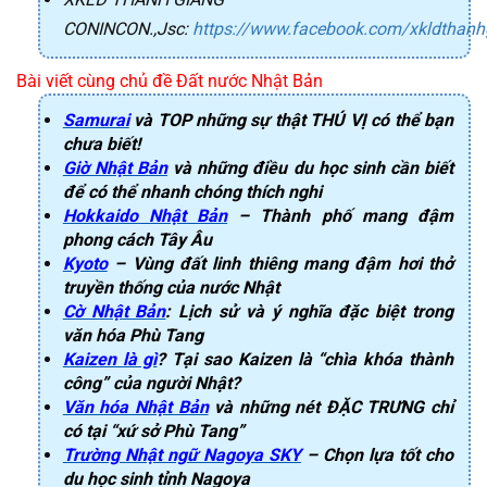
CONINCON.,Jsc
:
https://www.facebook.com/xkldthanh
Bài viết cùng chủ đề Đất nước Nhật Bản
Samurai
và TOP những sự thật THÚ VỊ có thể bạn
chưa biết!
Giờ Nhật Bản
và những điều du học sinh cần biết
để có thể nhanh chóng thích nghi
Hokkaido Nhật Bản
– Thành phố mang đậm
phong cách Tây Âu
Kyoto
– Vùng đất linh thiêng mang đậm hơi thở
truyền thống của nước Nhật
Cờ Nhật Bản
: Lịch sử và ý nghĩa đặc biệt trong
văn hóa Phù Tang
Kaizen là gì
? Tại sao Kaizen là “chìa khóa thành
công” của người Nhật?
Văn hóa Nhật Bản
và những nét ĐẶC TRƯNG chỉ
có tại “xứ sở Phù Tang”
Trường Nhật ngữ Nagoya SKY
– Chọn lựa tốt cho
du học sinh tỉnh Nagoya