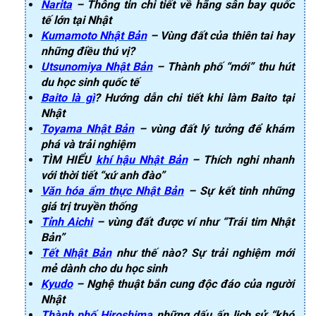
Narita
– Thông tin chi tiết về hãng sân bay quốc
tế lớn tại Nhật
Kumamoto Nhật Bản
– Vùng đất của thiên tai hay
những điều thú vị?
Utsunomiya Nhật Bản
– Thành phố “mới” thu hút
du học sinh quốc tế
Baito là gì
? Hướng dẫn chi tiết khi làm Baito tại
Nhật
Toyama Nhật Bản
– vùng đất lý tưởng để khám
phá và trải nghiệm
TÌM HIỂU
khí hậu Nhật Bản
– Thích nghi nhanh
với thời tiết “xứ anh đào”
Văn hóa ẩm thực Nhật Bản
– Sự kết tinh những
giá trị truyền thống
Tỉnh Aichi
– vùng đất được ví như “Trái tim Nhật
Bản”
Tết Nhật Bản
như thế nào? Sự trải nghiệm mới
mẻ dành cho du học sinh
Kyudo
– Nghệ thuật bắn cung độc đáo của người
Nhật
Thành phố Hiroshima
những dấu ấn lịch sử “khó