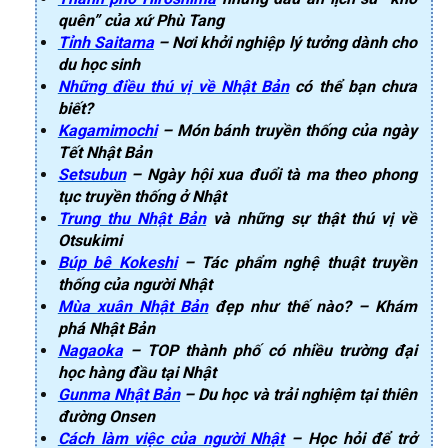
quên” của xứ Phù Tang
Tỉnh Saitama
– Nơi khởi nghiệp lý tưởng dành cho
du học sinh
Những điều thú vị về Nhật Bản
có thể bạn chưa
biết?
Kagamimochi
– Món bánh truyền thống của ngày
Tết Nhật Bản
Setsubun
– Ngày hội xua đuổi tà ma theo phong
tục truyền thống ở Nhật
Trung thu Nhật Bản
và những sự thật thú vị về
Otsukimi
Búp bê Kokeshi
– Tác phẩm nghệ thuật truyền
thống của người Nhật
Mùa xuân Nhật Bản
đẹp như thế nào? – Khám
phá Nhật Bản
Nagaoka
– TOP thành phố có nhiều trường đại
học hàng đầu tại Nhật
Gunma Nhật Bản
– Du học và trải nghiệm tại thiên
đường Onsen
Cách làm việc của người Nhật
– Học hỏi để trở