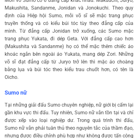
Môn võ Sumo có 6 đẳng cấp khác nhau: Makuuchi, Juryo,
Makushita, Sandanme, Jonidan và Jonokuchi. Theo quy
định của Hiệp hội Sumo, mỗi võ sĩ sẽ mặc trang phục
truyền thống và có kiểu búi tóc tùy theo đẳng cấp của
mình. Từ đẳng cấp Jonidan trở xuống, các Sumo mặc
trang phục Yukata, đi dép Geta. Với đẳng cấp cao hơn
(Makushita và Sandanme) họ có thể mặc thêm chiếc áo
khoác ngắn bên ngoài áo Yukata, mang dép Zori. Những
võ sĩ đạt đẳng cấp từ Juryo trở lên thì mặc áo choàng
bằng lụa và búi tóc theo kiểu trau chuốt hơn, có tên là
Oicho.
Sumo nữ
Tại những giải đấu Sumo chuyên nghiệp, nữ giới bị cấm lại
gần khu vực thi đấu. Tuy nhiên, Sumo nữ vẫn tồn tại và chỉ
được xếp vào loại nghiệp dư. Trong quá trình thi đấu,
Sumo nữ vẫn phải tuân thủ theo nguyên tắc của thầm đạo,
nhưng được điều chỉnh phù hợp như không được tấn công