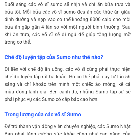
Buổi sáng các võ sĩ sumo sẽ nhịn và chỉ ăn bữa trưa và
bữa tối. Mỗi bữa các võ sĩ sumo đều ăn các thức ăn giàu
dinh dưỡng và nạp vào cơ thể khoảng 8000 calo cho mỗi
bữa ăn gấp gần 4 lần so với một người bình thường. Sau
khi ăn trưa, các võ sĩ sẽ đi ngủ để giúp tăng lượng mỡ
trong cơ thể.
Chế độ luyện tập của Sumo như thế nào?
Đi liền với chế độ ăn uống, các võ sĩ cũng phải thực hiện
chế độ luyện tập rất hà khắc. Họ có thể phải dậy từ lúc 5h
sáng và chỉ khoác trên mình một chiếc áo mỏng, kể cả
mùa đông lạnh giá. Bên cạnh đó, những Sumo tập sự sẽ
phải phục vụ các Sumo có cấp bậc cao hơn.
Trọng lượng của các võ sĩ Sumo
Để trở thành vận động viên chuyên nghiệp, các Sumo Nhật
Bản phải tăng cường sức khỏe cũng như cân nặng của