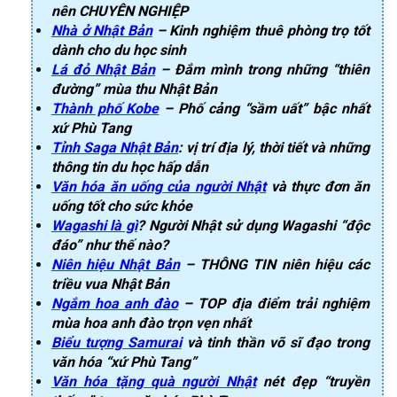
nên CHUYÊN NGHIỆP
Nhà ở Nhật Bản
– Kinh nghiệm thuê phòng trọ tốt
dành cho du học sinh
Lá đỏ Nhật Bản
– Đắm mình trong những “thiên
đường” mùa thu Nhật Bản
Thành phố Kobe
– Phố cảng “sầm uất” bậc nhất
xứ Phù Tang
Tỉnh Saga Nhật Bản
: vị trí địa lý, thời tiết và những
thông tin du học hấp dẫn
Văn hóa ăn uống của người Nhật
và thực đơn ăn
uống tốt cho sức khỏe
Wagashi là gì
? Người Nhật sử dụng Wagashi “độc
đáo” như thế nào?
Niên hiệu Nhật Bản
– THÔNG TIN niên hiệu các
triều vua Nhật Bản
Ngắm hoa anh đào
– TOP địa điểm trải nghiệm
mùa hoa anh đào trọn vẹn nhất
Biểu tượng Samurai
và tinh thần võ sĩ đạo trong
văn hóa “xứ Phù Tang”
Văn hóa tặng quà người Nhật
nét đẹp “truyền