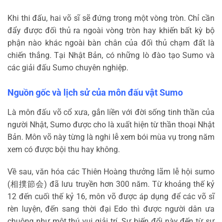
Khi thi đấu, hai võ sĩ sẽ đứng trong một vòng tròn. Chỉ cần
đẩy được đối thủ ra ngoài vòng tròn hay khiến bất kỳ bộ
phận nào khác ngoài bàn chân của đối thủ chạm đất là
chiến thắng. Tại Nhật Bản, có những lò đào tạo Sumo và
các giải đấu Sumo chuyên nghiệp.
Nguồn gốc và lịch sử của môn đấu vật Sumo
Là môn đấu võ cổ xưa, gắn liền với đời sống tinh thần của
người Nhật, Sumo được cho là xuất hiện từ thần thoại Nhật
Bản. Môn võ này từng là nghi lễ xem bói mùa vụ trong năm
xem có được bội thu hay không.
Về sau, văn hóa các Thiên Hoàng thưởng lãm lễ hội sumo
(
相撲節会
) đã lưu truyền hơn 300 năm. Từ khoảng thế kỷ
12 đến cuối thế kỷ 16, môn võ được áp dụng để các võ sĩ
rèn luyện, đến sang thời đại Edo thì được người dân ưa
chuộng như một thú vui giải trí. Sự biến đổi này đến từ sự