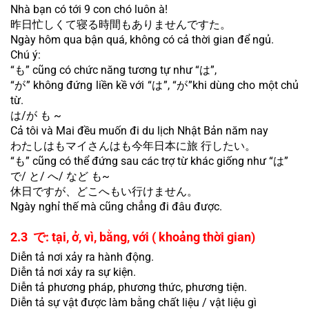
Nhà bạn có tới 9 con chó luôn à!
昨日忙しくて寝る時間もありませんですた。
Ngày hôm qua bận quá, không có cả thời gian để ngủ.
Chú ý:
“も” cũng có chức năng tương tự như “は”,
“が” không đứng liền kề với “は”, “が”khi dùng cho một chủ 
từ.
は/が も ~
Cả tôi và Mai đều muốn đi du lịch Nhật Bản năm nay
わたしはもマイさんはも今年日本に旅 行したい。
“も” cũng có thể đứng sau các trợ từ khác giống như “は”
で/ と/ へ/ など も~
休日ですが、どこへもい行けません。
Ngày nghỉ thế mà cũng chẳng đi đâu được.
2.3  で: tại, ở, vì, bằng, với ( khoảng thời gian)
Diễn tả nơi xảy ra hành động.
Diễn tả nơi xảy ra sự kiện.
Diễn tả phương pháp, phương thức, phương tiện.
Diễn tả sự vật được làm bằng chất liệu / vật liệu gì