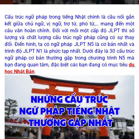
Cấu trúc ngữ pháp trong tiếng Nhật chính là cầu nối gắn 
kết giữa chủ ngữ, vị ngữ, trợ từ, phó từ,… mang đến một 
câu văn hoàn chỉnh. Đối với mỗi một cấp độ JLPT thì số 
lượng và chất lượng cấu trúc ngữ pháp cũng có sự thay 
đổi. Điển hình, ta có ngữ pháp JLPT N5 là cơ bản nhất và 
trình độ JLPT N1 là phức tạp nhất. Dưới đây là 30 cấu trúc 
ngữ pháp cơ bản thường gặp trong chương trình N5 mà 
bạn đang quan tâm, đặc biệt các bạn đang có mục tiêu 
du 
học Nhật Bản
.