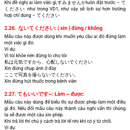
Khi đề nghị ai làm việc gì,すみませんがluôn đặt trước – て
ください như trong VD1, như vậy sẽ lịch sự hơn trường 
hợp chỉ dùng – てください
2.26.  ないてください: ( xin ) đừng / không
Mẫu câu này được dùng khi muốn yêu cầu ai đó đừng làm 
một việc gì đó.
Ví dụ:
Vì tôi khỏe nên đừng lo cho tôi
私は元気ですから、心配しないでください
Xin đừng chụp ảnh ở đây
ここで写真を撮らないでください。
Xin đừng hút thuốc trong bệnh viện
2.27. てもいいです~: Làm ~ được:
Mẫu câu này dùng để biểu thị sự được phép làm một điều 
gì đó. Nếu đổi mẫu câu này thành câu nghi vấn thì chúng 
ta sẽ được một câu xin phép.
Khi trả lời thì chú ý cách trả lời tế nhị khi có ý từ chối.
Ví dụ: