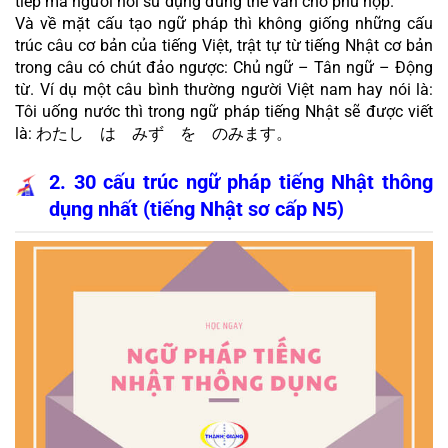
tiếp mà người nói sử dụng đúng thể văn cho phù hợp.
Và về mặt cấu tạo ngữ pháp thì không giống những cấu 
trúc câu cơ bản của tiếng Việt, trật tự từ tiếng Nhật cơ bản 
trong câu có chút đảo ngược: Chủ ngữ – Tân ngữ – Động 
từ. Ví dụ một câu bình thường người Việt nam hay nói là: 
Tôi uống nước thì trong ngữ pháp tiếng Nhật sẽ được viết 
là: わたし　は　みず　を　のみます。 
2. 30 cấu trúc ngữ pháp tiếng Nhật thông 
dụng nhất (tiếng Nhật sơ cấp N5)