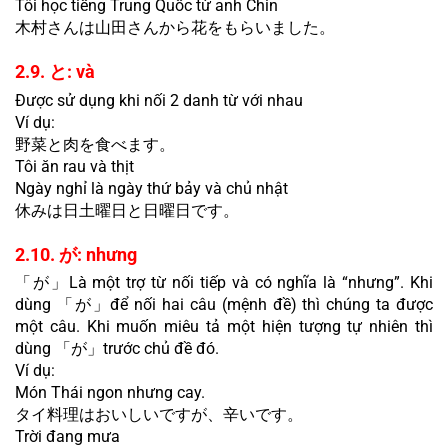
Tôi học tiếng Trung Quốc từ anh Chin
木村さんは山田さんから花をもらいました。
2.9. と: và
Được sử dụng khi nối 2 danh từ với nhau 
Ví dụ:
野菜と肉を食べます。
Tôi ăn rau và thịt
Ngày nghỉ là ngày thứ bảy và chủ nhật
休みは日土曜日と日曜日です。
2.10. が: nhưng
「が」Là một trợ từ nối tiếp và có nghĩa là “nhưng”. Khi 
dùng 「が」để nối hai câu (mệnh đề) thì chúng ta được 
một câu. Khi muốn miêu tả một hiện tượng tự nhiên thì 
dùng 「が」trước chủ đề đó.
Ví dụ:
Món Thái ngon nhưng cay.
タイ料理はおいしいですが、辛いです。
Trời đang mưa