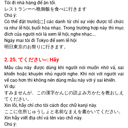
Tôi đi nhà hàng để ăn tối.
レストランーヘ晩御飯を食べに行きます
Chú ý:
Có thể đặt trước[に] các danh từ chỉ sự việc được tổ chức 
ra như lễ hội, buổi hòa nhạc. Trong trường hợp này thì mục 
đích của người nói là xem lễ hội, nghe nhạc….
Ngày mai tôi đi Tokyo để xem lễ hội
明日東京のお祭りに行きます。
2. 25. てください~: Hãy
Mẫu câu này được dùng khi người nói muốn nhờ vả, sai 
khiến hoặc khuyên nhủ người nghe. Khi nói với người vai 
vế cao hơn thì không nên dùng mẫu này với ý sai khiến.
Ví dụ:
すみませんが、この漢字かんじの読よみ方かたを教おしえ
てください。
Xin lỗi, hãy chỉ cho tôi cách đọc chữ kanji này.
ここに住所じゅうしょと名前なまえを書かいてください。
Xin hãy viết địa chỉ và tên vào chỗ này.
Chú ý: