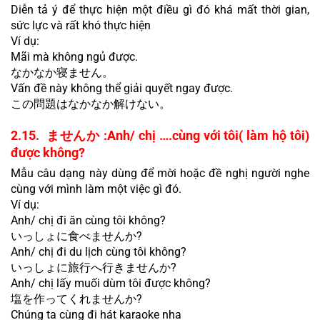
Diễn tả ý để thực hiện một điều gì đó khá mất thời gian, 
sức lực và rất khó thực hiện
Ví dụ:
Mãi mà không ngủ được.
なかなか寝ません。
Vấn đề này không thể giải quyết ngay được.
この問題はなかなか解けない。
2.15.  ませんか :Anh/ chị ….cùng với tôi( làm hộ tôi) 
được không?
Mẫu câu dạng này dùng để mời hoặc đề nghị người nghe 
cùng với mình làm một việc gì đó.
Ví dụ:
Anh/ chị đi ăn cùng tôi không?
いっしょに食べませんか?
Anh/ chị đi du lịch cùng tôi không?
いっしょに旅行へ行きませんか?
Anh/ chị lấy muối dùm tôi được không?
塩を作ってくれませんか?
Chúng ta cùng đi hát karaoke nha