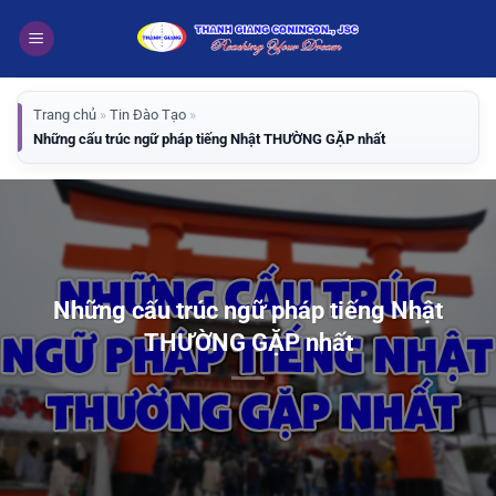
Bỏ
qua
nội
dung
Trang chủ
»
Tin Đào Tạo
»
Những cấu trúc ngữ pháp tiếng Nhật THƯỜNG GẶP nhất
Những cấu trúc ngữ pháp tiếng Nhật
THƯỜNG GẶP nhất