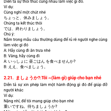
Diễn tả sự thôi thúc cùng nhau làm việc gì đó.
Ví dụ:
Cùng nghỉ một chút nhé
ちょっと、休みましょう。
Chúng ta kết thúc thôi
では、終わりましょう。
Chú ý:
Nằm trong mẫu câu thường dùng để rủ rê người nghe cùng 
làm việc gì đó
A: Hãy cùng đi ăn trưa nhé
B: Vâng, hãy cùng đi
A: いっしょに 昼ごはん を食べませんか?
B: ええ、食べましょう。
2.21.  ましょうか?:Tôi ~(làm gì) giúp cho bạn nhé
Diễn tả sự xin phép làm một hành động gì đó để giúp đỡ 
người khác
Ví dụ:
Nặng nhỉ, để tôi mang giúp cho bạn nhé
重いですね。待ちましょうか?