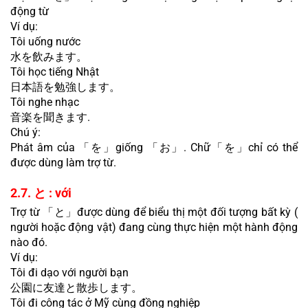
động từ
Ví dụ:
Tôi uống nước
水を飲みます。
Tôi học tiếng Nhật
日本語を勉強します。
Tôi nghe nhạc
音楽を聞きます.
Chú ý:
Phát âm của 「を」giống 「お」. Chữ「を」chỉ có thể 
được dùng làm trợ từ.
2.7. と : với
Trợ từ 「と」được dùng để biểu thị một đối tượng bất kỳ ( 
người hoặc động vật) đang cùng thực hiện một hành động 
nào đó.
Ví dụ:
Tôi đi dạo với người bạn
公園に友達と散歩します。
Tôi đi công tác ở Mỹ cùng đồng nghiệp