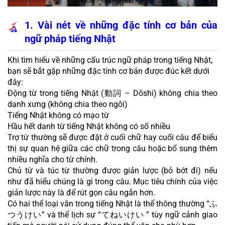
1. Vài nét về những đặc tính cơ bản của 
ngữ pháp tiếng Nhật
Khi tìm hiểu về những cấu trúc ngữ pháp trong tiếng Nhật, 
bạn sẽ bắt gặp những đặc tính cơ bản được đúc kết dưới 
đây:
Động từ trong tiếng Nhật (動詞 – Dōshi) không chia theo 
danh xưng (không chia theo ngôi)
Tiếng Nhật không có mạo từ
Hầu hết danh từ tiếng Nhật không có số nhiều
Trợ từ thường sẽ được đặt ở cuối chữ hay cuối câu để biểu 
thị sự quan hệ giữa các chữ trong câu hoặc bổ sung thêm 
nhiều nghĩa cho từ chính.
Chủ từ và túc từ thường được giản lược (bỏ bớt đi) nếu 
như đã hiểu chúng là gì trong câu. Mục tiêu chính của việc 
giản lược này là để rút gọn câu ngắn hơn.
Có hai thể loại văn trong tiếng Nhật là thể thông thường “ふ
つうけい” và thể lịch sự “てねいけい ” tùy ngữ cảnh giao 