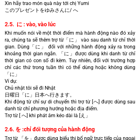
Xin hãy trao món quà này tới chị Yumi
このプレゼントをゆみさんに/ へ
2.5.  に : vào, vào lúc
Khi muốn nói về một thời điểm mà hành động nào đó xảy 
ra, chúng ta sẽ thêm trợ từ「に」 vào sau danh từ chỉ thời 
gian. Dùng「に」 đối với những hành động xảy ra trong 
khoảng thời gian ngắn. 「に」được dùng khi danh từ chỉ 
thời gian có con số đi kèm. Tuy nhiên, đối với trường hợp 
chỉ các thứ trong tuần thì có thể dùng hoặc không dùng 
「に」
Ví dụ:
Chủ nhật tôi sẽ đi Nhật
日曜日「に」日本へ行きます。
Khi động từ chỉ sự di chuyển thì trợ từ [へ] được dùng sau 
danh từ chỉ phương hướng hoặc địa điểm.
Trợ từ [ へ] khi phát âm kéo dài là [え」
2.6. を :chỉ đối tượng của hành động
Trợ từ 「を」được dùng biểu thị bổ ngữ trực tiếp của ngoại 