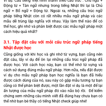
Ví dụ: Câu tiếng Việt hình thành theo cấu trúc : Chủ ngữ + 
Động từ + Tân ngữ nhưng trong tiếng Nhật thì lại là Chủ 
ngữ + Bổ ngữ + Động từ. Ngoài ra, những cấu trúc ngữ 
pháp tiếng Nhật còn có rất nhiều mẫu ngữ pháp và các 
mẫu dễ trùng lặp nghĩa với nhau. Vậy làm thế nào để có 
thể học, ghi nhớ và phân biệt được các mẫu ngữ pháp một 
cách hiệu quả nhất? 
3.1. Tập đặt câu với mỗi cấu trúc ngữ pháp tiếng 
Nhật được học
Cũng giống với khi học và ghi nhớ từ vựng, bạn cũng nên 
đặt câu, lấy ví dụ để ôn lại những cấu trúc ngữ pháp đã 
được học. Với cách học này, bạn có thể nhớ từ vựng và 
cách sử dụng đúng mẫu ngữ pháp. Hơn nữa, nếu đặt được 
ví dụ cho mẫu ngữ pháp bạn học nghĩa là bạn đã hiểu 
được cách dùng của nó, sau này có gặp mẫu tương tự bạn 
cũng có thể phân biệt được, một lần đặt ví dụ là một để lại 
ấn tượng của mẫu ngữ pháp đó vào não bộ rồi.  Để kiểm 
chứng xem những câu mình viết đã đúng hay chưa bạn có 
thể nhờ bạn bè thầy cô tiếng Nhật check giúp nhé!