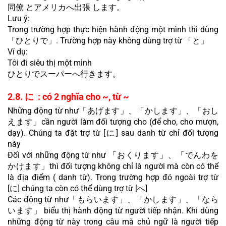
同僚 とアメリカへ出張 します。
Lưu ý:
Trong trường hợp thực hiện hành động một mình thì dùng 
「ひとりで」. Trường hợp này không dùng trợ từ 「と」
Ví dụ:
Tôi đi siêu thị một mình
ひとりでスーパーへ行きます。
2.8. に  : có 2 nghĩa cho ~, từ ~
Những động từ như「あげます」、「かします」、「おし
えます」cần người làm đối tượng cho (để cho, cho mượn, 
dạy). Chúng ta đặt trợ từ [に] sau danh từ chỉ đối tượng 
này
Đối với những động từ như 「おくります」、「でんわを
かけます」thì đối tượng không chỉ là người mà còn có thể 
là địa điểm ( danh từ). Trong trường hợp đó ngoài trợ từ 
[に] chúng ta còn có thể dùng trợ từ [へ]
Các động từ như「もらいます」、「かします」、「なら
います」 biểu thị hành động từ người tiếp nhận. Khi dùng 
những động từ này trong câu mà chủ ngữ là người tiếp 