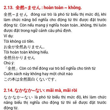
2.13.  全然~ません : hoàn toàn ~ không.
全然~ません  đóng vai trò là phó từ biểu thị mức độ, khi 
làm chức năng bổ nghĩa cho động từ thì được đặt trước 
động từ. Còn nếu mang ý nghĩa hoàn toàn…không, thì luôn 
được đặt trong ngữ cảnh câu phủ định.
Ví dụ:
Tôi không có tiền.
お金が全然ありません。
Tôi hoàn toàn không hiểu.
全然分かりません
Chú ý:
「全然」Còn có thể đóng vai trò bổ nghĩa cho tính từ
Cuốn sách này không hay một chút nào
この本は全然面白くないです。
2.14. なかなか~ない: mãi mà, mãi rồi
なかなか~ない là phó từ biểu thị mức độ, khi làm chức 
năng biểu thị nghĩa cho động từ thì sẽ được đặt trước 
động từ.