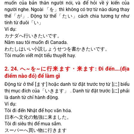
muốn của bản thân người nói, và để hỏi về ý kiến của 
người nghe. Ngoài 「を」thì không có trợ từ nào dùng thay 
thế「が」. Động từ thể「たい」cách chia tương tự như 
tính từ đuôi「い」
Ví dụ:
カナダへ行いきたいです。
Năm sau tôi muốn đi Canada.
わたしはいい小説しょうせつを書かきたいです。
Tôi muốn viết một tiểu thuyết hay.
2. 24. へ~を~に行来ます・来ます: Đi đến….(địa 
điểm nào đó) để làm gì
Động từ ở thể [ます] hoặc danh từ đặt trước trợ từ [に] biểu 
thị mục đích của「いきます」 . Danh từ đặt trước [に] phải 
là danh từ chỉ hành động.
Ví dụ:
Tôi đi đến Nhật để học văn hóa.
日本へ文化の勉強に来ました。
Tôi đi siêu thị để mua sắm.
スーパーへ買い物に行きます