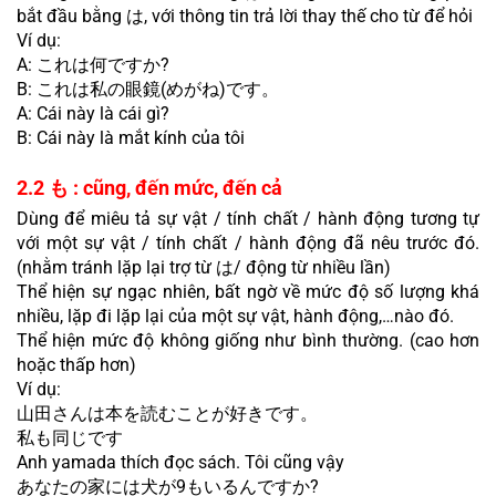
bắt đầu bằng は, với thông tin trả lời thay thế cho từ để hỏi
Ví dụ:
A: これは何ですか?
B: これは私の眼鏡(めがね)です。
A: Cái này là cái gì?
B: Cái này là mắt kính của tôi
2.2 も : cũng, đến mức, đến cả
Dùng để miêu tả sự vật / tính chất / hành động tương tự 
với một sự vật / tính chất / hành động đã nêu trước đó. 
(nhằm tránh lặp lại trợ từ は/ động từ nhiều lần)
Thể hiện sự ngạc nhiên, bất ngờ về mức độ số lượng khá 
nhiều, lặp đi lặp lại của một sự vật, hành động,…nào đó.
Thể hiện mức độ không giống như bình thường. (cao hơn 
hoặc thấp hơn)
Ví dụ:
山田さんは本を読むことが好きです。
私も同じです
Anh yamada thích đọc sách. Tôi cũng vậy
あなたの家には犬が9もいるんですか?