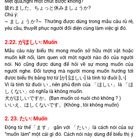
Mệt quá,nghĩ một chút được không?
疲れました、ちょっと休みましょうか?
Chú ý:
~ ましょうか?~  Thường được dùng trong mẫu câu rủ rê, 
yêu cầu, thuyết phục người đối diện cùng làm việc gì đó.
2.22. がほしい: Muốn
Mẫu câu này biểu thị mong muốn sở hữu một vật hoặc 
muốn kết nối, làm quen với một người nào đó của người 
nói. Nó cũng được dùng để hỏi về sự mong muốn của 
người nghe. Đối tượng mà người mong muốn hướng tới 
được biểu thị bằng trợ từ [が] [ほしい] là tính từ đuôi [い]
Vì là tính từ đuôi い , nên phủ định của 「ほしい」là 「ほ
しくない」có nghĩa là không muốn.
犬がほしいですか。(Bạn muốn có nuôi chó không ? )
いいえ、ほしくないです。(Không , tôi không muốn)
2. 23. たい: Muốn
Động từ thể「ます」 gắn với 「たい」là cách nói của sự 
“muốn làm” một cái gì đó. Cách nói này dùng để biểu thị ý 