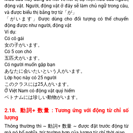
động vật. Người, động vật ở đây sẽ làm chủ ngữ trong câu, 
và được biểu thị bằng trợ từ「が」
「がいます」Được dùng cho đối tượng có thể chuyển 
động được như người, động vật
Ví dụ:
Có cô gái
女の子がいます。
Có 5 con chó
五匹犬がいます。
Có người muốn gặp bạn
あなたに会いたいという人がいます。
Lớp học này có 25 người
このクラスには25人がいます。
Ở Việt Nam có động vật quý hiếm
ベトナムには珍しい動物がいます。
2.18.  動詞+ 数量 : Tương ứng với động từ chỉ số 
lượng
Thông thường thì ~ 動詞+ 数量 ~ được đặt trước động từ 
mà nó bổ nghĩa, trừ trường hợp của lượng từ chỉ thời gian.