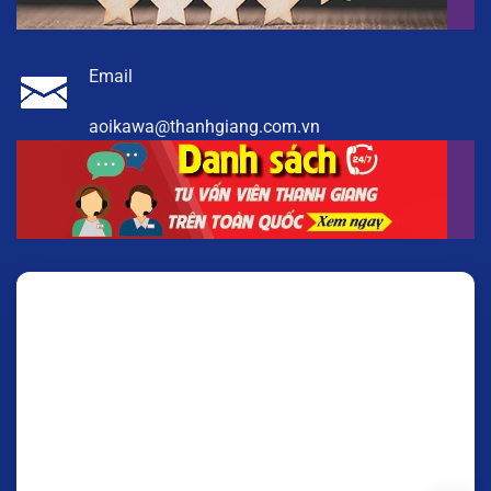
Email
aoikawa@thanhgiang.com.vn