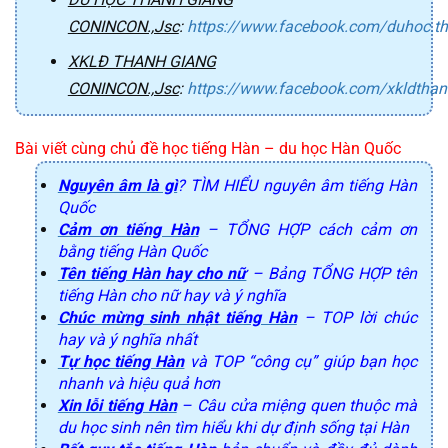
CONINCON.,Jsc
:
https://www.facebook.com/duhoc.t
XKLĐ THANH GIANG
CONINCON.,Jsc
:
https://www.facebook.com/xkldtha
Bài viết cùng chủ đề học tiếng Hàn – du học Hàn Quốc
Nguyên âm là gì
? TÌM HIỂU nguyên âm tiếng Hàn
Quốc
Cảm ơn tiếng Hàn
– TỔNG HỢP cách cảm ơn
bằng tiếng Hàn Quốc
Tên tiếng Hàn hay cho nữ
– Bảng TỔNG HỢP tên
tiếng Hàn cho nữ hay và ý nghĩa
Chúc mừng sinh nhật tiếng Hàn
– TOP lời chúc
hay và ý nghĩa nhất
Tự học tiếng Hàn
và TOP “công cụ” giúp bạn học
nhanh và hiệu quả hơn
Xin lỗi tiếng Hàn
– Câu cửa miệng quen thuộc mà
du học sinh nên tìm hiểu khi dự định sống tại Hàn