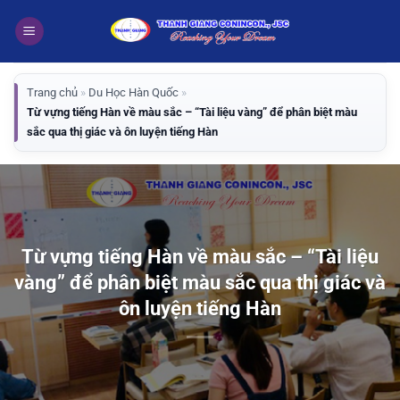
Bỏ
qua
nội
dung
Trang chủ
»
Du Học Hàn Quốc
»
Từ vựng tiếng Hàn về màu sắc – “Tài liệu vàng” để phân biệt màu
sắc qua thị giác và ôn luyện tiếng Hàn
Từ vựng tiếng Hàn về màu sắc – “Tài liệu
vàng” để phân biệt màu sắc qua thị giác và
ôn luyện tiếng Hàn