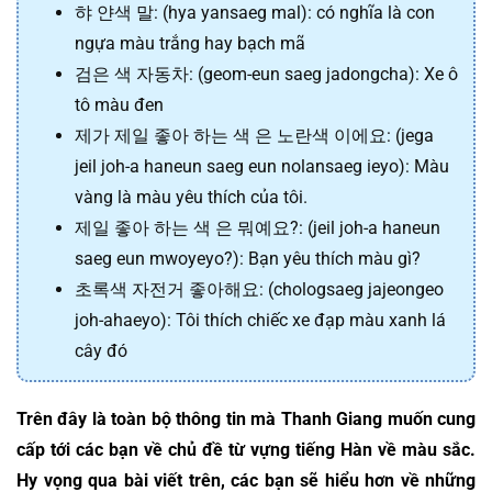
햐 얀색 말: (hya yansaeg mal): có nghĩa là con
ngựa màu trắng hay bạch mã
검은 색 자동차: (geom-eun saeg jadongcha): Xe ô
tô màu đen
제가 제일 좋아 하는 색 은 노란색 이에요: (jega
jeil joh-a haneun saeg eun nolansaeg ieyo): Màu
vàng là màu yêu thích của tôi.
제일 좋아 하는 색 은 뭐예요?: (jeil joh-a haneun
saeg eun mwoyeyo?): Bạn yêu thích màu gì?
초록색 자전거 좋아해요: (chologsaeg jajeongeo
joh-ahaeyo): Tôi thích chiếc xe đạp màu xanh lá
cây đó
Trên đây là toàn bộ thông tin mà Thanh Giang muốn cung 
cấp tới các bạn về chủ đề từ vựng tiếng Hàn về màu sắc. 
Hy vọng qua bài viết trên, các bạn sẽ hiểu hơn về những 