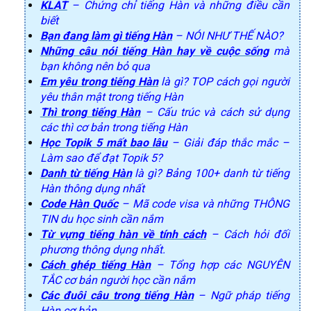
KLAT
– Chứng chỉ tiếng Hàn và những điều cần
biết
Bạn đang làm gì tiếng Hàn
– NÓI NHƯ THẾ NÀO?
Những câu nói tiếng Hàn hay về cuộc sống
mà
bạn không nên bỏ qua
Em yêu trong tiếng Hàn
là gì? TOP cách gọi người
yêu thân mật trong tiếng Hàn
Thì trong tiếng Hàn
– Cấu trúc và cách sử dụng
các thì cơ bản trong tiếng Hàn
Học Topik 5 mất bao lâu
– Giải đáp thắc mắc –
Làm sao để đạt Topik 5?
Danh từ tiếng Hàn
là gì? Bảng 100+ danh từ tiếng
Hàn thông dụng nhất
Code Hàn Quốc
– Mã code visa và những THÔNG
TIN du học sinh cần nắm
Từ vựng tiếng hàn về tính cách
– Cách hỏi đối
phương thông dụng nhất.
Cách ghép tiếng Hàn
– Tổng hợp các NGUYÊN
TẮC cơ bản người học cần nắm
Các đuôi câu trong tiếng Hàn
– Ngữ pháp tiếng
Hàn cơ bản