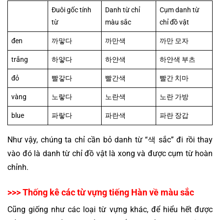
Đuôi gốc tính 
Danh từ chỉ 
Cụm danh từ 
từ
màu sắc
chỉ đồ vật
đen
까맣다
까만색
까만 모자
trắng
하얗다
하얀색
하얀색 부츠
đỏ
빨갛다
빨간색
빨간 치마
vàng
노랗다
노란색
노란 가방
blue
파랗다
파란색
파란 장갑
Như vậy, chúng ta chỉ cần bỏ danh từ “색 sắc” đi rồi thay 
vào đó là danh từ chỉ đồ vật là xong và được cụm từ hoàn 
chỉnh.
>>> Thống kê các từ vựng tiếng Hàn về màu sắc
Cũng giống như các loại từ vựng khác, để hiểu hết được 