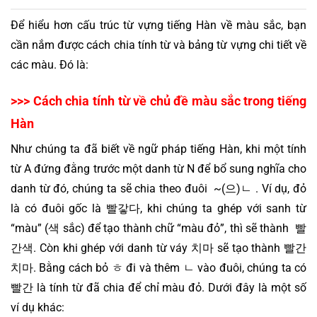
Để hiểu hơn cấu trúc từ vựng tiếng Hàn về màu sắc, bạn 
cần nắm được cách chia tính từ và bảng từ vựng chi tiết về 
các màu. Đó là:
>>> Cách chia tính từ về chủ đề màu sắc trong tiếng 
Hàn
Như chúng ta đã biết về ngữ pháp tiếng Hàn, khi một tính 
từ A đứng đằng trước một danh từ N để bổ sung nghĩa cho 
danh từ đó, chúng ta sẽ chia theo đuôi  ~(으)ㄴ . Ví dụ, đỏ 
là có đuôi gốc là 빨갛다, khi chúng ta ghép với sanh từ 
“màu” (색 sắc) để tạo thành chữ “màu đỏ”, thì sẽ thành  빨
간색. Còn khi ghép với danh từ váy 치마 sẽ tạo thành 빨간 
치마. Bằng cách bỏ ㅎ đi và thêm ㄴ vào đuôi, chúng ta có 
빨간 là tính từ đã chia để chỉ màu đỏ. Dưới đây là một số 
ví dụ khác: