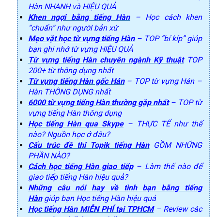
Hàn NHANH và HIỆU QUẢ
Khen ngợi bằng tiếng Hàn
– Học cách khen
“chuẩn” như người bản xứ
Mẹo vặt học từ vựng tiếng Hàn
– TOP “bí kíp” giúp
bạn ghi nhớ từ vựng HIỆU QUẢ
Từ vựng tiếng Hàn chuyên ngành Kỹ thuật
TOP
200+ từ thông dụng nhất
Từ vựng tiếng Hàn gốc Hán
– TOP từ vựng Hán –
Hàn THÔNG DỤNG nhất
6000 từ vựng tiếng Hàn thường gặp nhất
– TOP từ
vựng tiếng Hàn thông dụng
Học tiếng Hàn qua Skype
– THỰC TẾ như thế
nào? Nguồn học ở đâu?
Cấu trúc đề thi Topik tiếng Hàn
GỒM NHỮNG
PHẦN NÀO?
Cách học tiếng Hàn giao tiếp
– Làm thế nào để
giao tiếp tiếng Hàn hiệu quả?
Những câu nói hay về tình bạn bằng tiếng
Hàn
giúp bạn Học tiếng Hàn hiệu quả
Học tiếng Hàn MIỄN PHÍ tại TPHCM
– Review các