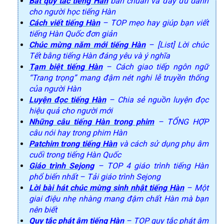
Bất quy tắc tiếng Hàn
bản chuẩn và đầy đủ dành
cho người học tiếng Hàn
Cách viết tiếng Hàn
– TOP mẹo hay giúp bạn viết
tiếng Hàn Quốc đơn giản
Chúc mừng năm mới tiếng Hàn
– [List] Lời chúc
Tết bằng tiếng Hàn đáng yêu và ý nghĩa
Tạm biệt tiếng Hàn
– Cách giao tiếp ngôn ngữ
“Trang trọng” mang đậm nét nghi lễ truyền thống
của người Hàn
Luyện đọc tiếng Hàn
– Chia sẻ nguồn luyện đọc
hiệu quả cho người mới
Những câu tiếng Hàn trong phim
– TỔNG HỢP
câu nói hay trong phim Hàn
Patchim trong tiếng Hàn
và cách sử dụng phụ âm
cuối trong tiếng Hàn Quốc
Giáo trình Sejong
– TOP 4 giáo trình tiếng Hàn
phổ biến nhất – Tải giáo trình Sejong
Lời bài hát chúc mừng sinh nhật tiếng Hàn
– Một
giai điệu nhẹ nhàng mang đậm chất Hàn mà bạn
nên biết
Quy tắc phát âm tiếng Hàn
– TOP quy tắc phát âm