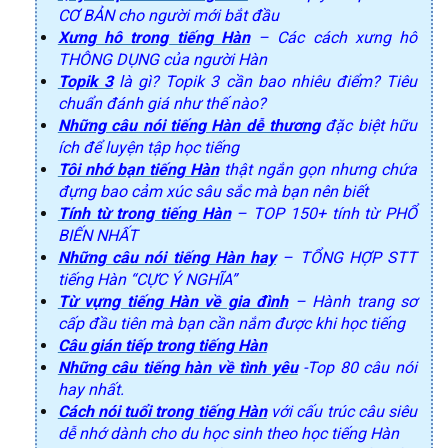
CƠ BẢN cho người mới bắt đầu
Xưng hô trong tiếng Hàn
– Các cách xưng hô
THÔNG DỤNG của người Hàn
Topik 3
là gì? Topik 3 cần bao nhiêu điểm? Tiêu
chuẩn đánh giá như thế nào?
Những câu nói tiếng Hàn dễ thương
đặc biệt hữu
ích để luyện tập học tiếng
Tôi nhớ bạn tiếng Hàn
thật ngắn gọn nhưng chứa
đựng bao cảm xúc sâu sắc mà bạn nên biết
Tính từ trong tiếng Hàn
– TOP 150+ tính từ PHỔ
BIẾN NHẤT
Những câu nói tiếng Hàn hay
– TỔNG HỢP STT
tiếng Hàn “CỰC Ý NGHĨA”
Từ vựng tiếng Hàn về gia đình
– Hành trang sơ
cấp đầu tiên mà bạn cần nắm được khi học tiếng
Câu gián tiếp trong tiếng Hàn
Những câu tiếng hàn về tình yêu
-Top 80 câu nói
hay nhất.
Cách nói tuổi trong tiếng Hàn
với cấu trúc câu siêu
dễ nhớ dành cho du học sinh theo học tiếng Hàn