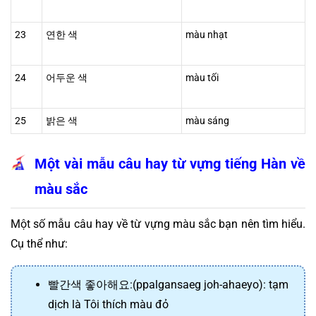
23
연한 색
màu nhạt
24
어두운 색
màu tối
25
밝은 색
màu sáng
Một vài mẫu câu hay từ vựng tiếng Hàn về 
màu sắc
Một số mẫu câu hay về từ vựng màu sắc bạn nên tìm hiểu. 
Cụ thể như:
빨간색 좋아해요:(ppalgansaeg joh-ahaeyo): tạm 
dịch là Tôi thích màu đỏ