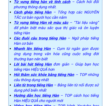
Từ vựng tiếng hàn về tính cách
– Cách hỏi đối
phương thông dụng nhất.
Cách ghép tiếng Hàn
– Tổng hợp các NGUYÊN
TẮC cơ bản người học cần nắm
Từ vựng tiếng Hàn về màu sắc
– “Tài liệu vàng”
để phân biệt màu sắc qua thị giác và ôn luyện
tiếng Hàn
Các đuôi câu trong tiếng Hàn
– Ngữ pháp tiếng
Hàn cơ bản
Nhanh lên tiếng Hàn
– Cụm từ ngắn gọn được
ứng dụng trong văn hóa cũng cuộc sống đời
thường bạn nên biết
Lời bài hát tiếng Hàn
đơn giản – Giúp bạn học
tiếng Hàn HIỆU QUẢ hơn
Hỏi thăm sức khỏe bằng tiếng Hàn
– TOP những
câu thông dụng nhất
Liên từ trong tiếng Hàn
– Bảng liên từ nối được sử
dụng phổ biến nhất
Hướng dẫn học tiếng Hàn
– TOP cách học tiếng
Hàn HIỆU QUẢ cho người mới
Video học tiếng Hàn
– TOP kênh Youtube học