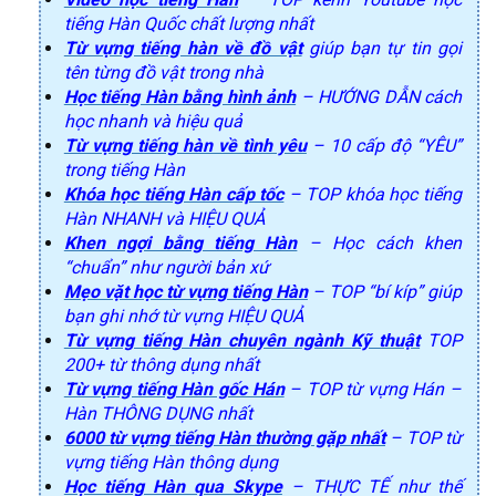
tiếng Hàn Quốc chất lượng nhất
Từ vựng tiếng hàn về đồ vật
giúp bạn tự tin gọi
tên từng đồ vật trong nhà
Học tiếng Hàn bằng hình ảnh
– HƯỚNG DẪN cách
học nhanh và hiệu quả
Từ vựng tiếng hàn về tình yêu
– 10 cấp độ “YÊU”
trong tiếng Hàn
Khóa học tiếng Hàn cấp tốc
– TOP khóa học tiếng
Hàn NHANH và HIỆU QUẢ
Khen ngợi bằng tiếng Hàn
– Học cách khen
“chuẩn” như người bản xứ
Mẹo vặt học từ vựng tiếng Hàn
– TOP “bí kíp” giúp
bạn ghi nhớ từ vựng HIỆU QUẢ
Từ vựng tiếng Hàn chuyên ngành Kỹ thuật
TOP
200+ từ thông dụng nhất
Từ vựng tiếng Hàn gốc Hán
– TOP từ vựng Hán –
Hàn THÔNG DỤNG nhất
6000 từ vựng tiếng Hàn thường gặp nhất
– TOP từ
vựng tiếng Hàn thông dụng
Học tiếng Hàn qua Skype
– THỰC TẾ như thế