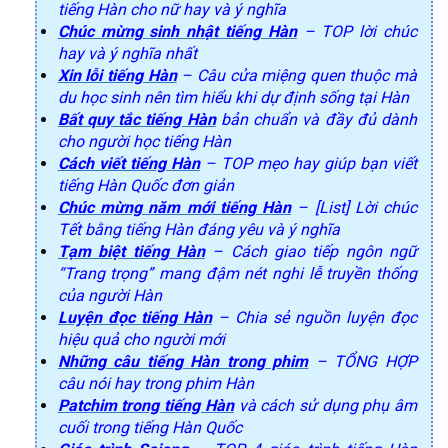
tiếng Hàn cho nữ hay và ý nghĩa
Chúc mừng sinh nhật tiếng Hàn
– TOP lời chúc
hay và ý nghĩa nhất
Xin lỗi tiếng Hàn
– Câu cửa miệng quen thuộc mà
du học sinh nên tìm hiểu khi dự định sống tại Hàn
Bất quy tắc tiếng Hàn
bản chuẩn và đầy đủ dành
cho người học tiếng Hàn
Cách viết tiếng Hàn
– TOP mẹo hay giúp bạn viết
tiếng Hàn Quốc đơn giản
Chúc mừng năm mới tiếng Hàn
– [List] Lời chúc
Tết bằng tiếng Hàn đáng yêu và ý nghĩa
Tạm biệt tiếng Hàn
– Cách giao tiếp ngôn ngữ
“Trang trọng” mang đậm nét nghi lễ truyền thống
của người Hàn
Luyện đọc tiếng Hàn
– Chia sẻ nguồn luyện đọc
hiệu quả cho người mới
Những câu tiếng Hàn trong phim
– TỔNG HỢP
câu nói hay trong phim Hàn
Patchim trong tiếng Hàn
và cách sử dụng phụ âm
cuối trong tiếng Hàn Quốc