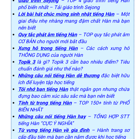
Giáo trình Sejong
– TOP 4 giáo trình tiếng Hàn
phổ biến nhất – Tải giáo trình Sejong
Lời bài hát chúc mừng sinh nhật tiếng Hàn
– Một
giai điệu nhẹ nhàng mang đậm chất Hàn mà bạn
nên biết
Quy tắc phát âm tiếng Hàn
– TOP quy tắc phát âm
CƠ BẢN cho người mới bắt đầu
Xưng hô trong tiếng Hàn
– Các cách xưng hô
THÔNG DỤNG của người Hàn
Topik 3
là gì? Topik 3 cần bao nhiêu điểm? Tiêu
chuẩn đánh giá như thế nào?
Những câu nói tiếng Hàn dễ thương
đặc biệt hữu
ích để luyện tập học tiếng
Tôi nhớ bạn tiếng Hàn
thật ngắn gọn nhưng chứa
đựng bao cảm xúc sâu sắc mà bạn nên biết
Tính từ trong tiếng Hàn
– TOP 150+ tính từ PHỔ
BIẾN NHẤT
Những câu nói tiếng Hàn hay
– TỔNG HỢP STT
tiếng Hàn “CỰC Ý NGHĨA”
Từ vựng tiếng Hàn về gia đình
– Hành trang sơ
cấp đầu tiên mà bạn cần nắm được khi học tiếng