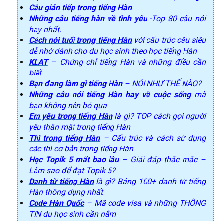
Câu gián tiếp trong tiếng Hàn
Những câu tiếng hàn về tình yêu
-Top 80 câu nói
hay nhất.
Cách nói tuổi trong tiếng Hàn
với cấu trúc câu siêu
dễ nhớ dành cho du học sinh theo học tiếng Hàn
KLAT
– Chứng chỉ tiếng Hàn và những điều cần
biết
Bạn đang làm gì tiếng Hàn
– NÓI NHƯ THẾ NÀO?
Những câu nói tiếng Hàn hay về cuộc sống
mà
bạn không nên bỏ qua
Em yêu trong tiếng Hàn
là gì? TOP cách gọi người
yêu thân mật trong tiếng Hàn
Thì trong tiếng Hàn
– Cấu trúc và cách sử dụng
các thì cơ bản trong tiếng Hàn
Học Topik 5 mất bao lâu
– Giải đáp thắc mắc –
Làm sao để đạt Topik 5?
Danh từ tiếng Hàn
là gì? Bảng 100+ danh từ tiếng
Hàn thông dụng nhất
Code Hàn Quốc
– Mã code visa và những THÔNG
TIN du học sinh cần nắm