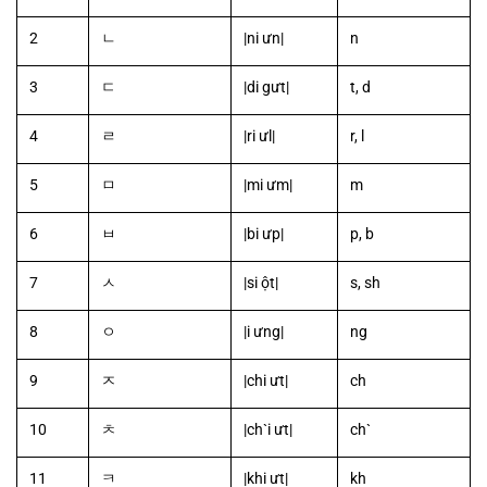
2
ㄴ
|ni ưn|
n
3
ㄷ
|di gưt|
t, d
4
ㄹ
|ri ưl|
r, l
5
ㅁ
|mi ưm|
m
6
ㅂ
|bi ưp|
p, b
7
ㅅ
|si ột|
s, sh
8
ㅇ
|i ưng|
ng
9
ㅈ
|chi ưt|
ch
10
ㅊ
|ch`i ưt|
ch`
11
ㅋ
|khi ưt|
kh