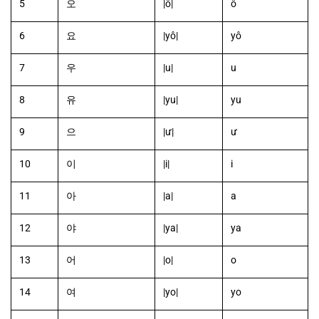
5
오
|ô|
ô
6
요
|yô|
yô
7
우
|u|
u
8
유
|yu|
yu
9
으
|ư|
ư
10
이
|i|
i
11
아
|a|
a
12
야
|ya|
ya
13
어
|o|
o
14
여
|yo|
yo