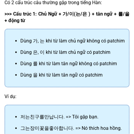
Có 2 cấu trúc câu thường gặp trong tiếng Hàn:
>>> Cấu trúc 1: Chủ Ngữ + 
가
/
이
(
는
/
은
 ) + tân ngữ + 
를
/
을
+ động từ
Dùng 
가
, 
는
 khi từ làm chủ ngữ không có patchim
Dùng 
은
, 
이
 khi từ làm chủ ngữ có patchim
Dùng 
를
 khi từ làm tân ngữ không có patchim
Dùng 
을
 khi từ làm tân ngữ có patchim
Ví dụ:
저는
친구를
만납니다
. => Tôi gặp bạn.
그는
장미꽃을
좋아합니다
. => Nó thích hoa hồng.