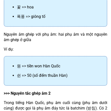
꽃
 => hoa
폭풍
 => giông tố
Nguyên âm ghép với phụ âm: hai phụ âm và một nguyên 
âm ghép ở giữa
Ví dụ:
원
 => tiền won Hàn Quốc
쉰
 => 50 (số đếm thuần Hàn)
>>> Nguyên tắc ghép âm 2
Trong tiếng Hàn Quốc, phụ âm cuối cùng (phụ âm dưới 
cùng) được gọi là phụ âm đáy tức là batchim (
받침
). Có 2 