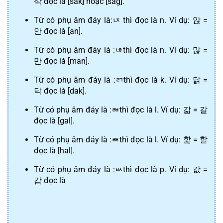
삭
 đọc là [sak] hoặc [sag].
Từ có phụ âm đáy là:
ㄵ
 thì đọc là n. Ví dụ: 
앉
 = 
안
 đọc là [an].
Từ có phụ âm đáy là :
ㄶ
thì đọc là n. Ví dụ: 
많
 = 
만
 đọc là [man].
Từ có phụ âm đáy là :
ㄺ
thì đọc là k. Ví dụ: 
닭
 = 
닥
 đọc là [dak].
Từ có phụ âm đáy là :
ㄼ
thì đọc là l. Ví dụ: 
갋
 = 
갈
đọc là [gal].
Từ có phụ âm đáy là :
ㄾ
thì đọc là l. Ví dụ: 
핥
 = 
할
đọc là [hal].
Từ có phụ âm đáy là :
ㅄ
thì đọc là p. Ví dụ: 
값
 = 
갑
 đọc là 	