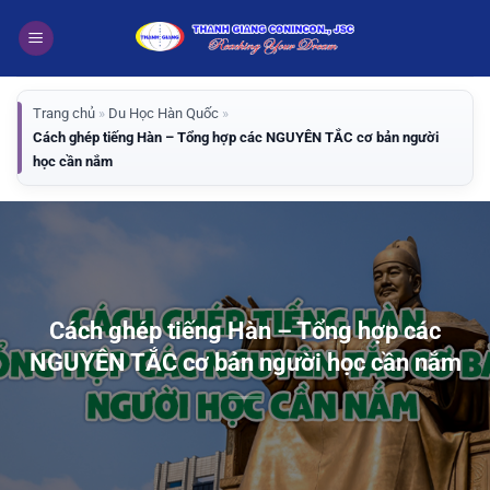
Bỏ
qua
nội
dung
Trang chủ
»
Du Học Hàn Quốc
»
Cách ghép tiếng Hàn – Tổng hợp các NGUYÊN TẮC cơ bản người
học cần nắm
Cách ghép tiếng Hàn – Tổng hợp các
NGUYÊN TẮC cơ bản người học cần nắm