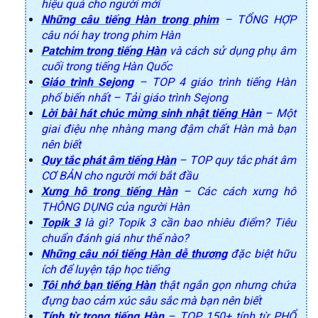
hiệu quả cho người mới
Những câu tiếng Hàn trong phim
– TỔNG HỢP
câu nói hay trong phim Hàn
Patchim trong tiếng Hàn
và cách sử dụng phụ âm
cuối trong tiếng Hàn Quốc
Giáo trình Sejong
– TOP 4 giáo trình tiếng Hàn
phổ biến nhất – Tải giáo trình Sejong
Lời bài hát chúc mừng sinh nhật tiếng Hàn
– Một
giai điệu nhẹ nhàng mang đậm chất Hàn mà bạn
nên biết
Quy tắc phát âm tiếng Hàn
– TOP quy tắc phát âm
CƠ BẢN cho người mới bắt đầu
Xưng hô trong tiếng Hàn
– Các cách xưng hô
THÔNG DỤNG của người Hàn
Topik 3
là gì? Topik 3 cần bao nhiêu điểm? Tiêu
chuẩn đánh giá như thế nào?
Những câu nói tiếng Hàn dễ thương
đặc biệt hữu
ích để luyện tập học tiếng
Tôi nhớ bạn tiếng Hàn
thật ngắn gọn nhưng chứa
đựng bao cảm xúc sâu sắc mà bạn nên biết
Tính từ trong tiếng Hàn
– TOP 150+ tính từ PHỔ