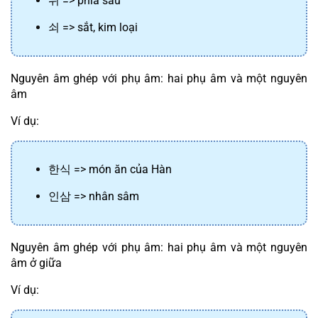
뒤
 => phía sau
쇠
 => sắt, kim loại
Nguyên âm ghép với phụ âm: hai phụ âm và một nguyên 
âm
Ví dụ:
한식
 => món ăn của Hàn
인삼
 => nhân sâm
Nguyên âm ghép với phụ âm: hai phụ âm và một nguyên 
âm ở giữa
Ví dụ: