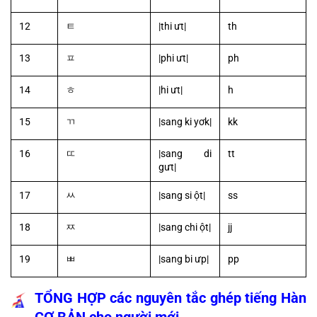
12
ㅌ
|thi ưt|
th
13
ㅍ
|phi ưt|
ph
14
ㅎ
|hi ưt|
h
15
ㄲ
|sang ki yơk|
kk
16
ㄸ
|sang di 
tt
gưt|
17
ㅆ
|sang si ột|
ss
18
ㅉ
|sang chi ột|
jj
19
ㅃ
|sang bi ưp|
pp
TỔNG HỢP các nguyên tắc ghép tiếng Hàn 
CƠ BẢN cho người mới