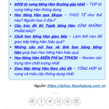
6000 từ vựng tiếng Hàn thường gặp nhất
– TOP từ
vựng tiếng Hàn thông dụng
Học tiếng Hàn qua Skype
– THỰC TẾ như thế
nào? Nguồn học ở đâu?
Cấu trúc đề thi Topik tiếng Hàn
GỒM NHỮNG
PHẦN NÀO?
Cách học tiếng Hàn giao tiếp
– Làm thế nào để
giao tiếp tiếng Hàn hiệu quả?
Những câu nói hay về tình bạn bằng tiếng
Hàn
giúp bạn Học tiếng Hàn hiệu quả
Học tiếng Hàn MIỄN PHÍ tại TPHCM
– Review các
trung tâm chất lượng nhất
Giao tiếp tiếng Hàn theo chủ đề
– TỔNG HỢP từ
vựng và mẫu câu thông dụng nhất
Nguồn: 
https://duhoc.thanhgiang.com.vn