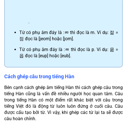
	.
Từ có phụ âm đáy là :
ㄻ
 thì đọc là m. Ví dụ: 
젊
 = 
점
 đọc là [jeom] hoặc [jom].
Từ có phụ âm đáy là :
ㄿ
 thì đọc là p. Ví dụ: 
읊
 = 
읍
 đọc là [eup] hoặc [eub].
Cách ghép câu trong tiếng Hàn
Bên cạnh cách ghép âm tiếng Hàn thì cách ghép câu trong 
tiếng Hàn cũng là vấn đề nhiều người học quan tâm. Câu 
trong tiếng Hàn có một điểm rất khác biệt với câu trong 
tiếng Việt đó là động từ luôn luôn đứng ở cuối câu. Câu 
được cấu tạo bởi từ. Vì vậy, khi ghép các từ lại ta sẽ được 
câu hoàn chỉnh.