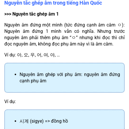
Nguyên tắc ghép âm trong tiếng Hàn Quốc
>>> Nguyên tắc ghép âm 1
Nguyên âm đứng một mình (tức đứng cạnh âm câm 
ㅇ
): 
Nguyên âm đứng 1 mình vẫn có nghĩa. Nhưng trước 
nguyên âm phải thêm phụ âm “
ㅇ
” nhưng khi đọc thì chỉ 
đọc nguyên âm, không đọc phụ âm này vì là âm câm.
Ví dụ: 
아
, 
오
, 
우
, 
어
, 
여
, 
야
, …
Nguyên âm ghép với phụ âm: nguyên âm đứng 
cạnh phụ âm
Ví dụ:
시계
 (sigye) => đồng hồ