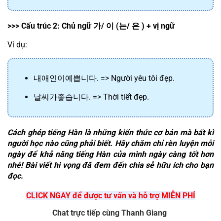
>>> Cấu trúc 2: Chủ ngữ 
가
/ 
이
 (
는
/ 
은
 ) + vị ngữ
Ví dụ:
내
애인이
예쁩니다
. => Người yêu tôi đẹp.
날씨가
좋습니다
. => Thời tiết đẹp.
Cách ghép tiếng Hàn là những kiến thức cơ bản mà bất kì 
người học nào cũng phải biết. Hãy chăm chỉ rèn luyện mỗi 
ngày để khả năng tiếng Hàn của mình ngày càng tốt hơn 
nhé! Bài viết hi vọng đã đem đến chia sẻ hữu ích cho bạn 
đọc.
CLICK NGAY để được tư vấn và hỗ trợ MIỄN PHÍ
Chat trực tiếp cùng Thanh Giang