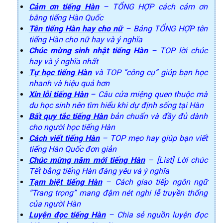
Cảm ơn tiếng Hàn
– TỔNG HỢP cách cảm ơn
bằng tiếng Hàn Quốc
Tên tiếng Hàn hay cho nữ
– Bảng TỔNG HỢP tên
tiếng Hàn cho nữ hay và ý nghĩa
Chúc mừng sinh nhật tiếng Hàn
– TOP lời chúc
hay và ý nghĩa nhất
Tự học tiếng Hàn
và TOP “công cụ” giúp bạn học
nhanh và hiệu quả hơn
Xin lỗi tiếng Hàn
– Câu cửa miệng quen thuộc mà
du học sinh nên tìm hiểu khi dự định sống tại Hàn
Bất quy tắc tiếng Hàn
bản chuẩn và đầy đủ dành
cho người học tiếng Hàn
Cách viết tiếng Hàn
– TOP mẹo hay giúp bạn viết
tiếng Hàn Quốc đơn giản
Chúc mừng năm mới tiếng Hàn
– [List] Lời chúc
Tết bằng tiếng Hàn đáng yêu và ý nghĩa
Tạm biệt tiếng Hàn
– Cách giao tiếp ngôn ngữ
“Trang trọng” mang đậm nét nghi lễ truyền thống
của người Hàn
Luyện đọc tiếng Hàn
– Chia sẻ nguồn luyện đọc