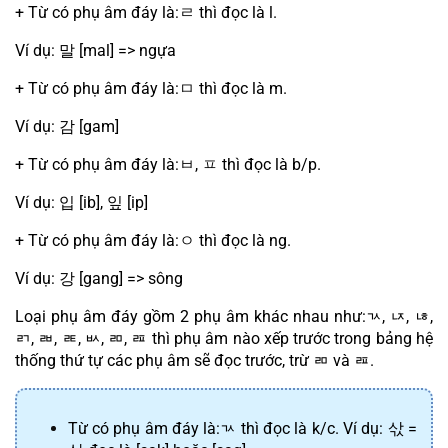
+ Từ có phụ âm đáy là:
ㄹ
 thì đọc là l.
Ví dụ: 
말
 [mal] => ngựa
+ Từ có phụ âm đáy là:
ㅁ
 thì đọc là m.
Ví dụ: 
감
 [gam]
+ Từ có phụ âm đáy là:
ㅂ
, 
ㅍ
 thì đọc là b/p.
Ví dụ: 
입
 [ib], 
잎
 [ip]
+ Từ có phụ âm đáy là:
ㅇ
 thì đọc là ng.
Ví dụ: 
강
 [gang] => sông
Loại phụ âm đáy gồm 2 phụ âm khác nhau như:
ㄳ
, 
ㄵ
, 
ㄶ
, 
ㄺ
, 
ㄼ
, 
ㄾ
, 
ㅄ
, 
ㄻ
, 
ㄿ
 thì phụ âm nào xếp trước trong bảng hệ 
thống thứ tự các phụ âm sẽ đọc trước, trừ 
ㄻ
 và 
ㄿ
.
Từ có phụ âm đáy là:
ㄳ
 thì đọc là k/c. Ví dụ: 
삯
 = 