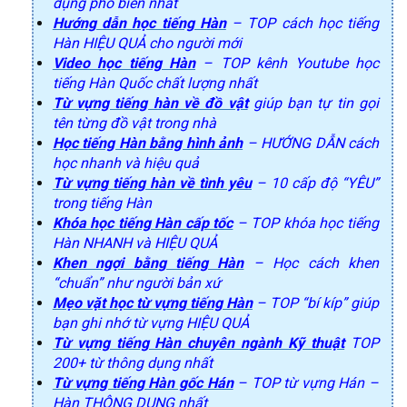
dụng phổ biến nhất
Hướng dẫn học tiếng Hàn
– TOP cách học tiếng
Hàn HIỆU QUẢ cho người mới
Video học tiếng Hàn
– TOP kênh Youtube học
tiếng Hàn Quốc chất lượng nhất
Từ vựng tiếng hàn về đồ vật
giúp bạn tự tin gọi
tên từng đồ vật trong nhà
Học tiếng Hàn bằng hình ảnh
– HƯỚNG DẪN cách
học nhanh và hiệu quả
Từ vựng tiếng hàn về tình yêu
– 10 cấp độ “YÊU”
trong tiếng Hàn
Khóa học tiếng Hàn cấp tốc
– TOP khóa học tiếng
Hàn NHANH và HIỆU QUẢ
Khen ngợi bằng tiếng Hàn
– Học cách khen
“chuẩn” như người bản xứ
Mẹo vặt học từ vựng tiếng Hàn
– TOP “bí kíp” giúp
bạn ghi nhớ từ vựng HIỆU QUẢ
Từ vựng tiếng Hàn chuyên ngành Kỹ thuật
TOP
200+ từ thông dụng nhất
Từ vựng tiếng Hàn gốc Hán
– TOP từ vựng Hán –
Hàn THÔNG DỤNG nhất