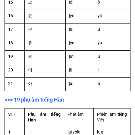
15
오
|ô|
ô
16
요
|yô|
yô
17
우
|u|
u
18
유
|yu|
yu
19
으
|ư|
ư
20
이
|i|
i
21
아
|a|
a
>>> 19 phụ âm tiếng Hàn
STT
Phụ âm tiếng 
Phát âm
Phiên âm tiếng 
Hàn
Việt
1
ㄱ
|gi yơk|
k, g