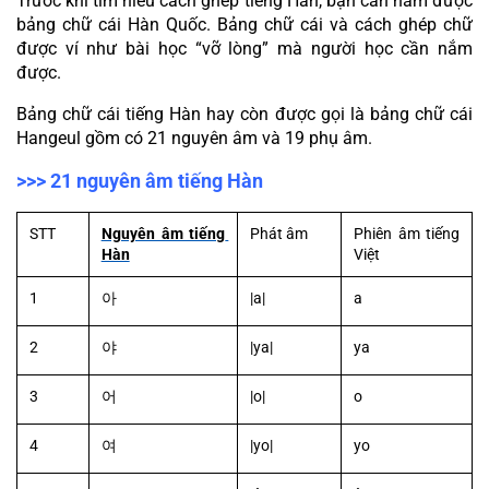
Trước khi tìm hiểu cách ghép tiếng Hàn, bạn cần nắm được 
bảng chữ cái Hàn Quốc. Bảng chữ cái và cách ghép chữ 
được ví như bài học “vỡ lòng” mà người học cần nắm 
được.
Bảng chữ cái tiếng Hàn hay còn được gọi là bảng chữ cái 
Hangeul gồm có 21 nguyên âm và 19 phụ âm.
>>> 21 nguyên âm tiếng Hàn
STT
Nguyên âm tiếng 
Phát âm
Phiên âm tiếng 
Hàn
Việt
1
아
|a|
a
2
야
|ya|
ya
3
어
|o|
o
4
여
|yo|
yo