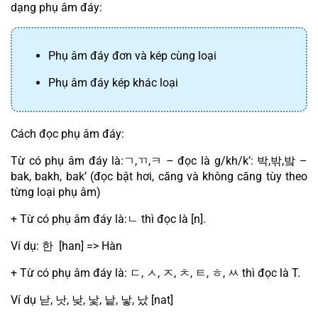
dạng phụ âm đáy:
Phụ âm đáy đơn và kép cùng loại
Phụ âm đáy kép khác loại
Cách đọc phụ âm đáy:
Từ có phụ âm đáy là:
ㄱ
,
ㄲ
,
ㅋ
 – đọc là g/kh/k’: 
박
,
밖
,
밬
 – 
bak, bakh, bak’ (đọc bật hơi, căng và không căng tùy theo 
từng loại phụ âm)
+ Từ có phụ âm đáy là:
ㄴ
 thì đọc là [n].
Ví dụ: 
한
  [han] => Hàn
+ Từ có phụ âm đáy là: 
ㄷ
, 
ㅅ
, 
ㅈ
, 
ㅊ
, 
ㅌ
, 
ㅎ
, 
ㅆ
 thì đọc là T.
Ví dụ 
낟
, 
낫
, 
낮
, 
낯
, 
낱
, 
낳
, 
났
 [nat]