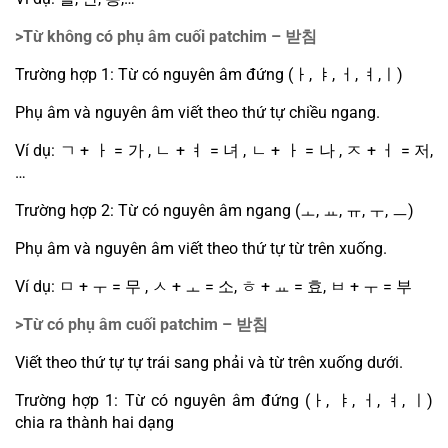
>Từ không có phụ âm cuối patchim – 
받침
Trường hợp 1: Từ có nguyên âm đứng (
ㅏ
, 
ㅑ
, 
ㅓ
, 
ㅕ
,
ㅣ
)
Phụ âm và nguyên âm viết theo thứ tự chiều ngang.
Ví dụ: 
ㄱ
 + 
ㅏ
 = 
가
 , 
ㄴ
 + 
ㅕ
 = 
녀
 , 
ㄴ
 + 
ㅏ
 = 
나
 , 
ㅈ
 + 
ㅓ
 = 
저
,
…
Trường hợp 2: Từ có nguyên âm ngang (
ㅗ
, 
ㅛ
, 
ㅠ
, 
ㅜ
, 
ㅡ
)
Phụ âm và nguyên âm viết theo thứ tự từ trên xuống.
Ví dụ: 
ㅁ
 + 
ㅜ
 = 
무
 , 
ㅅ
 + 
ㅗ
 = 
소
, 
ㅎ
 + 
ㅛ
 = 
효
, 
ㅂ
 + 
ㅜ
 = 
부
>Từ có phụ âm cuối patchim – 
받침
Viết theo thứ tự tự trái sang phải và từ trên xuống dưới.
Trường hợp 1: Từ có nguyên âm đứng (
ㅏ
, 
ㅑ
, 
ㅓ
, 
ㅕ
, 
ㅣ
) 
chia ra thành hai dạng