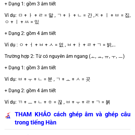
+ Dạng 1: gồm 3 âm tiết
Ví dụ: 
ㅁ
 + 
ㅏ
 + 
ㄹ
 = 
말
 , 
ㄱ
 + 
ㅏ
 + 
ㄴ
 = 
간
 ,
ㅈ
 + 
ㅣ
 + 
ㅂ
 = 
집
, 
ㅇ
 + 
ㅣ
 + 
ㅆ
 = 
있
+ Dạng 2: gồm 4 âm tiết
Ví dụ : 
ㅇ
 + 
ㅓ
 + 
ㅂ
 + 
ㅅ
 = 
없
 , 
ㅂ
 + 
ㅏ
 + 
ㄹ
 + 
ㄱ
 = 
밝
,…
Trường hợp 2: Từ có nguyên âm ngang (
ㅗ
, 
ㅛ
, 
ㅠ
, 
ㅜ
, 
ㅡ
)
+ Dạng 1: gồm 3 âm tiết
Ví dụ: 
ㅂ
 + 
ㅜ
 + 
ㄴ
 = 
분
 , 
ㄱ
 + 
ㅗ
 + 
ㅅ
 = 
곳
+ Dạng 2: gồm 4 âm tiết
Ví dụ: 
ㄲ
 + 
ㅡ
 + 
ㄴ
 + 
ㅎ
 = 
끊
 , 
ㅂ
 + 
ㅜ
 + 
ㄹ
 + 
ㄱ
 = 
붉
THAM KHẢO cách ghép âm và ghép câu 
trong tiếng Hàn