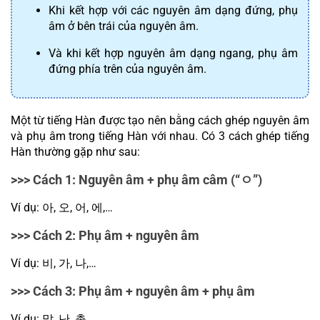
Khi kết hợp với các nguyên âm dạng đứng, phụ 
âm ở bên trái của nguyên âm.
Và khi kết hợp nguyên âm dạng ngang, phụ âm 
đứng phía trên của nguyên âm.
Một từ tiếng Hàn được tạo nên bằng cách ghép nguyên âm 
và phụ âm trong tiếng Hàn với nhau. Có 3 cách ghép tiếng 
Hàn thường gặp như sau:
>>> Cách 1: Nguyên âm + phụ âm câm (“
ㅇ
”)
Ví dụ: 
아
, 
오
, 
어
, 
에
,…
>>> Cách 2: Phụ âm + nguyên âm
Ví dụ: 
비
, 
가
, 
나
,…
>>> Cách 3: Phụ âm + nguyên âm + phụ âm
Ví dụ: 
말
, 
난
, 
총
,…