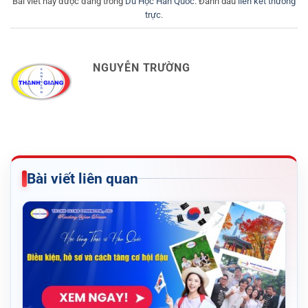
Bài viết này được đăng trong
Du Học Hàn Quốc
. Đánh dấu
liên kết thường
trực
.
NGUYỄN TRƯỜNG
Bài viết liên quan