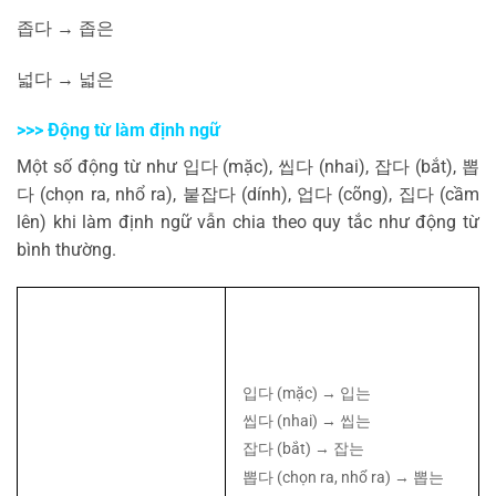
좁다
→
좁은
넓다
→
넓은
>>> Động từ làm định ngữ
Một số động từ như
입다
(mặc),
씹다
(nhai),
잡다
(bắt),
뽑
다
(chọn ra, nhổ ra),
붙잡다
(dính),
업다
(cõng),
집다
(cầm
lên) khi làm định ngữ vẫn chia theo quy tắc như động từ
bình thường.
입다
(mặc) →
입는
씹다
(nhai) →
씹는
잡다
(bắt) →
잡는
뽑다
(chọn ra, nhổ ra) →
뽑는