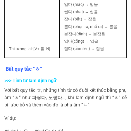
입다
(mặc) →
입을
씹다
(nhai) →
씹을
잡다
(bắt) →
잡을
뽑다
(chọn ra, nhổ ra) →
뽑을
붙잡다
(dính) →
붙잡을
업다
(cõng) →
업을
집다
(cầm lên) →
집을
Thì tương lai: [V+
을
N]
Bất quy tắc “
ㅎ
”
>>> Tính từ làm định ngữ
Với bất quy tắc
ㅎ
, những tính từ có đuôi kết thúc bằng phụ
âm “
ㅎ
” như
파랗다
,
노랗다
…, khi làm định ngữ thì “
ㅎ
” sẽ
bị lược bỏ và thêm vào đó là phụ âm “
ㄴ
”.
Ví dụ: