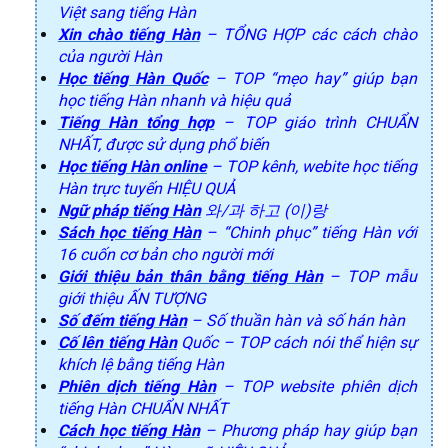
Việt sang tiếng Hàn
Xin chào tiếng Hàn
– TỔNG HỢP các cách chào
của người Hàn
Học tiếng Hàn Quốc
– TOP “mẹo hay” giúp bạn
học tiếng Hàn nhanh và hiệu quả
Tiếng Hàn tổng hợp
– TOP giáo trình CHUẨN
NHẤT, được sử dụng phổ biến
Học tiếng Hàn online
– TOP kênh, webite học tiếng
Hàn trực tuyến HIỆU QUẢ
Ngữ pháp tiếng Hàn
와/과 하고 (이)랑
Sách học tiếng Hàn
– “Chinh phục” tiếng Hàn với
16 cuốn cơ bản cho người mới
Giới thiệu bản thân bằng tiếng Hàn
– TOP mẫu
giới thiệu ẤN TƯỢNG
Số đếm tiếng Hàn
– Số thuần hàn và số hán hàn
Cố lên tiếng Hàn
Quốc – TOP cách nói thể hiện sự
khích lệ bằng tiếng Hàn
Phiên dịch tiếng Hàn
– TOP website phiên dịch
tiếng Hàn CHUẨN NHẤT
Cách học tiếng Hàn
– Phương pháp hay giúp bạn