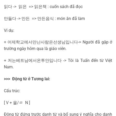
읽다
->
읽은
=>
읽은
책
: cuốn sách đã đọc
만들다
->
만든
=>
만든
음식
: món ăn đã làm
Ví dụ:
+
어제
학교에서
만난
사람은
선생님입니다
-> Người đã gặp ở
trường ngày hôm qua là giáo viên.
+
저는
베트남에서
온
투안입니다
-> Tôi là Tuấn đến từ Việt
Nam.
>>> Động từ ở Tương lai:
Cấu trúc:
[ V +
을
/
ㄹ
N ]
Động từ đứng trước danh từ và bổ sung ý nghĩa cho danh