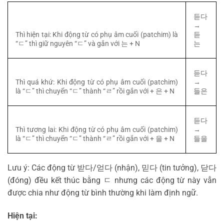
듣다
→
Thì hiện tại: Khi động từ có phụ âm cuối (patchim) là
듣
“
ㄷ
” thì giữ nguyên “
ㄷ
” và gắn với
는
+ N
는
듣다
Thì quá khứ: Khi động từ có phụ âm cuối (patchim)
→
là “
ㄷ
” thì chuyển “
ㄷ
” thành “
ㄹ
” rồi gắn với +
은
+ N
들은
듣다
Thì tương lai: Khi động từ có phụ âm cuối (patchim)
→
là “
ㄷ
” thì chuyển “
ㄷ
” thành “
ㄹ
” rồi gắn với +
을
+ N
들을
Lưu ý: Các động từ
받다
/
얻다
(nhận),
믿다
(tin tưởng),
닫다
(đóng) đều kết thúc bằng
ㄷ
nhưng các động từ này vẫn
được chia như động từ bình thường khi làm định ngữ.
Hiện tại: