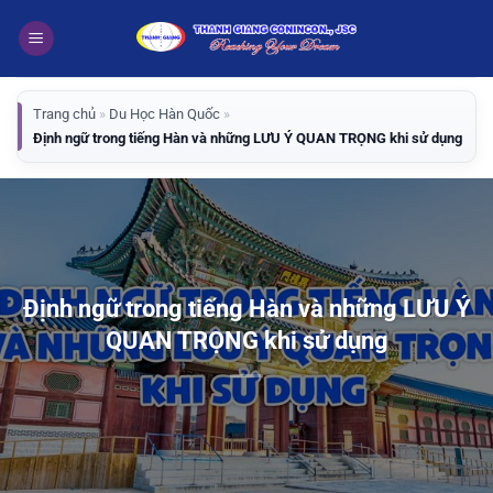
Bỏ
qua
nội
dung
Trang chủ
»
Du Học Hàn Quốc
»
Định ngữ trong tiếng Hàn và những LƯU Ý QUAN TRỌNG khi sử dụng
Định ngữ trong tiếng Hàn và những LƯU Ý
QUAN TRỌNG khi sử dụng