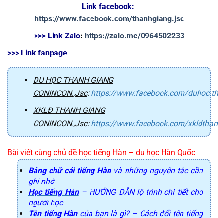
Link facebook: 
https://www.facebook.com/thanhgiang.jsc
>>> Link Zalo
: 
https://zalo.me/0964502233
>>> Link fanpage
DU HỌC THANH GIANG
CONINCON.,Jsc
:
https://www.facebook.com/duhoc.t
XKLĐ THANH GIANG
CONINCON.,Jsc
:
https://www.facebook.com/xkldtha
Bài viết cùng chủ đề học tiếng Hàn – du học Hàn Quốc
Bảng chữ cái tiếng Hàn
và những nguyên tắc cần
ghi nhớ
Học tiếng Hàn
– HƯỚNG DẪN lộ trình chi tiết cho
người học
Tên tiếng Hàn
của bạn là gì? – Cách đổi tên tiếng