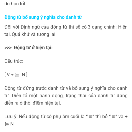
du học tốt
Động từ bổ sung ý nghĩa cho danh từ
Đối với Định ngữ của động từ thì sẽ có 3 dạng chính: Hiện
tại, Quá khứ và tương lai
>>> Động từ ở hiện tại:
Cấu trúc:
[ V +
는
N ]
Động từ đứng trước danh từ và bổ sung ý nghĩa cho danh
từ. Diễn tả một hành động, trạng thái của danh từ đang
diễn ra ở thời điểm hiện tại.
Lưu ý: Nếu động từ có phụ âm cuối là “
ㄹ
” thì bỏ “
ㄹ
” và +
는
N