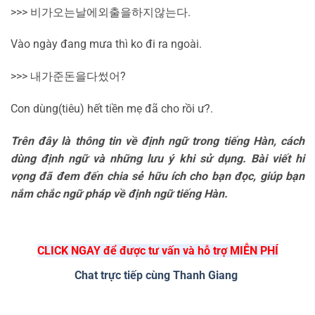
>>>
비가
오는
날에
외출을
하지
않는다
.
Vào ngày đang mưa thì ko đi ra ngoài.
>>>
내가
준
돈을
다
썼어
?
Con dùng(tiêu) hết tiền mẹ đã cho rồi ư?.
Trên đây là thông tin về định ngữ trong tiếng Hàn, cách
dùng định ngữ và những lưu ý khi sử dụng. Bài viết hi
vọng đã đem đến chia sẻ hữu ích cho bạn đọc, giúp bạn
nắm chắc ngữ pháp về định ngữ tiếng Hàn.
CLICK NGAY để được tư vấn và hỗ trợ MIỄN PHÍ
Chat trực tiếp cùng Thanh Giang