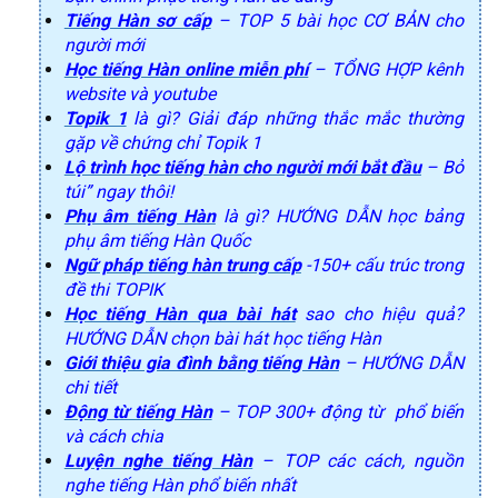
Tiếng Hàn sơ cấp
– TOP 5 bài học CƠ BẢN cho
người mới
Học tiếng Hàn online miễn phí
– TỔNG HỢP kênh
website và youtube
Topik 1
là gì? Giải đáp những thắc mắc thường
gặp về chứng chỉ Topik 1
Lộ trình học tiếng hàn cho người mới bắt đầu
– Bỏ
túi” ngay thôi!
Phụ âm tiếng Hàn
là gì? HƯỚNG DẪN học bảng
phụ âm tiếng Hàn Quốc
Ngữ pháp tiếng hàn trung cấp
-150+ cấu trúc trong
đề thi TOPIK
Học tiếng Hàn qua bài hát
sao cho hiệu quả?
HƯỚNG DẪN chọn bài hát học tiếng Hàn
Giới thiệu gia đình bằng tiếng Hàn
– HƯỚNG DẪN
chi tiết
Động từ tiếng Hàn
– TOP 300+ động từ phổ biến
và cách chia
Luyện nghe tiếng Hàn
– TOP các cách, nguồn
nghe tiếng Hàn phổ biến nhất