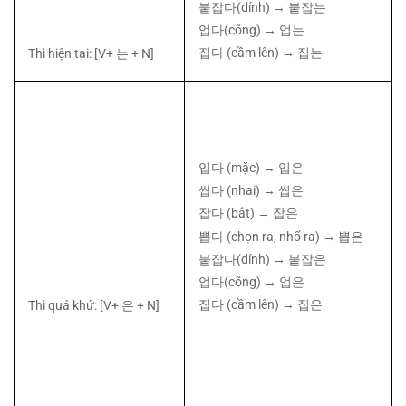
붙잡다
(dính) →
붙잡는
업다
(cõng) →
업는
집다
(cầm lên) →
집는
Thì hiện tại: [V+
는
+ N]
입다
(mặc) →
입은
씹다
(nhai) →
씹은
잡다
(bắt) →
잡은
뽑다
(chọn ra, nhổ ra) →
뽑은
붙잡다
(dính) →
붙잡은
업다
(cõng) →
업은
집다
(cầm lên) →
집은
Thì quá khứ: [V+
은
+ N]