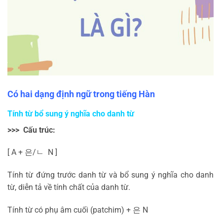
Có hai dạng định ngữ trong tiếng Hàn
Tính từ bổ sung ý nghĩa cho danh từ
>>> Cấu trúc:
[ A +
은
/
ㄴ
N ]
Tính từ đứng trước danh từ và bổ sung ý nghĩa cho danh
từ, diễn tả về tính chất của danh từ.
Tính từ có phụ âm cuối (patchim) +
은
N