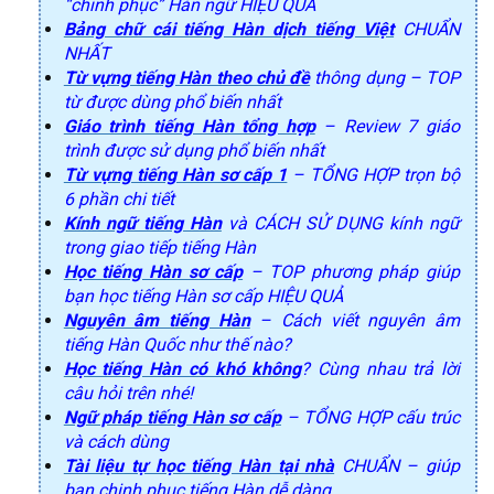
“chinh phục” Hàn ngữ HIỆU QUẢ
Bảng chữ cái tiếng Hàn dịch tiếng Việt
CHUẨN
NHẤT
Từ vựng tiếng Hàn theo chủ đề
thông dụng – TOP
từ được dùng phổ biến nhất
Giáo trình tiếng Hàn tổng hợp
– Review 7 giáo
trình được sử dụng phổ biến nhất
Từ vựng tiếng Hàn sơ cấp 1
– TỔNG HỢP trọn bộ
6 phần chi tiết
Kính ngữ tiếng Hàn
và CÁCH SỬ DỤNG kính ngữ
trong giao tiếp tiếng Hàn
Học tiếng Hàn sơ cấp
– TOP phương pháp giúp
bạn học tiếng Hàn sơ cấp HIỆU QUẢ
Nguyên âm tiếng Hàn
– Cách viết nguyên âm
tiếng Hàn Quốc như thế nào?
Học tiếng Hàn có khó không
? Cùng nhau trả lời
câu hỏi trên nhé!
Ngữ pháp tiếng Hàn sơ cấp
– TỔNG HỢP cấu trúc
và cách dùng
Tài liệu tự học tiếng Hàn tại nhà
CHUẨN – giúp
bạn chinh phục tiếng Hàn dễ dàng