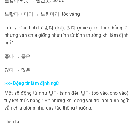
빨갛다
+
옷
→
빨간
옷
: áo đỏ
노랗다
+
머리
→
노란
머리
: tóc vàng
Lưu ý: Các tính từ
좋다
(tốt),
많다
(nhiều) kết thúc bằng
ㅎ
nhưng vẫn chia giống như tính từ bình thường khi làm định
ngữ.
좋다
→
좋은
많다
→
많은
>>> Động từ làm định ngữ
Một số động từ như
낳다
(sinh đẻ),
넣다
(bỏ vào, cho vào)
tuy kết thúc bằng “
ㅎ
” nhưng khi đóng vai trò làm định ngữ
vẫn chia giống như quy tắc thông thường.
Hiện tại: