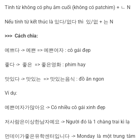
Tính từ không có phụ âm cuối (không có patchim) +
ㄴ
N
Nếu tính từ kết thúc là
있다
/
없다
thì
있
/
없
+
는
N
>>> Cách chia:
예쁘다
->
예쁜
=>
예쁜
여자
: cô gái đẹp
좋다
->
좋은
=>
좋은
영화
: phim hay
맛있다
->
맛있는
=>
맛있는
음식
: đồ ăn ngon
Ví dụ:
예쁜
여자가
많아요
-> Có nhiều cô gái xinh đẹp
저
사람은
이상한
남자예요
-> Người đó là 1 chàng trai kì lạ
먼데이가
좋은
유학센터입니다
-> Monday là một trung tâm