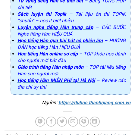
Từ vựng tiếng Hàn về thời tiết
– Bảng TỔNG HỢP
chi tiết
Sách luyện thi Topik
– Tài liệu ôn thi TOPIK
“chuẩn” – học ít biết nhiều
Luyện nghe tiếng Hàn trung cấp
– CÁC BƯỚC
Nghe tiếng Hàn HIỆU QUẢ
Học tiếng Hàn qua bài hát có phiên âm
– HƯỚNG
DẪN học tiếng Hàn HIỆU QUẢ
Học tiếng Hàn online sơ cấp
– TOP khóa học dành
cho người mới bắt đầu
Giáo trình tiếng Hàn nhập môn
– TOP tài liệu tiếng
Hàn cho người mới
Học tiếng Hàn MIỄN PHÍ tại Hà Nội
– Review các
địa chỉ uy tín!
Nguồn: 
https://duhoc.thanhgiang.com.vn