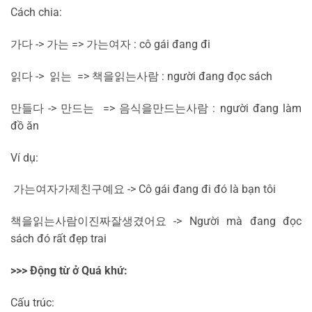
Cách chia:
가다
->
가는
=>
가는
여자
: cô gái đang đi
읽다
->
읽는
=>
책을
읽는
사람
: người đang đọc sách
만들다
->
만드는
=>
음식을
만드는
사람
: người đang làm
đồ ăn
Ví dụ:
가는
여자가
제
친구예요
-> Cô gái đang đi đó là bạn tôi
책을
읽는
사람이
진짜
잘
생겼어요
-> Người mà đang đọc
sách đó rất đẹp trai
>>> Động từ ở Quá khứ:
Cấu trúc: