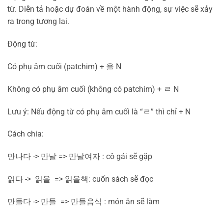
từ. Diễn tả hoặc dự đoán về một hành động, sự việc sẽ xảy
ra trong tương lai.
Động từ:
Có phụ âm cuối (patchim) +
을
N
Không có phụ âm cuối (không có patchim) +
ㄹ
N
Lưu ý: Nếu động từ có phụ âm cuối là “
ㄹ
” thì chỉ + N
Cách chia:
만나다
->
만날
=>
만날
여자
: cô gái sẽ gặp
읽다
->
읽을
=>
읽을
책
: cuốn sách sẽ đọc
만들다
->
만들
=>
만들
음식
: món ăn sẽ làm