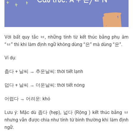
Với bất quy tắc
ㅂ
, những tính từ kết thúc bằng phụ âm
“
ㅂ
” thì khi làm định ngữ không dùng “
은
” mà dùng “
운
”.
Ví dụ:
춥다
+
날씨
→
추운
날씨
: thời tiết lạnh
덥다
+
날씨
→
더운
날씨
: thời tiết nóng
어렵다
→
어려운
: khó
Lưu ý: Mặc dù
좁다
(hẹp),
넓다
(Rộng ) kết thúc bằng
ㅂ
nhưng vẫn được chia như tính từ bình thường khi làm định
ngữ.