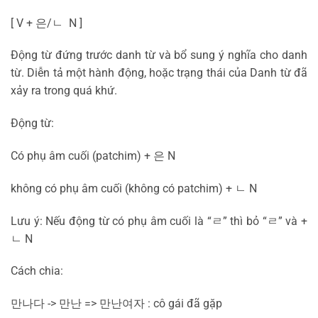
[ V +
은
/
ㄴ
N ]
Động từ đứng trước danh từ và bổ sung ý nghĩa cho danh
từ. Diễn tả một hành động, hoặc trạng thái của Danh từ đã
xảy ra trong quá khứ.
Động từ:
Có phụ âm cuối (patchim) +
은
N
không có phụ âm cuối (không có patchim) +
ㄴ
N
Lưu ý: Nếu động từ có phụ âm cuối là “
ㄹ
” thì bỏ “
ㄹ
” và +
ㄴ
N
Cách chia:
만나다
->
만난
=>
만난
여자
: cô gái đã gặp