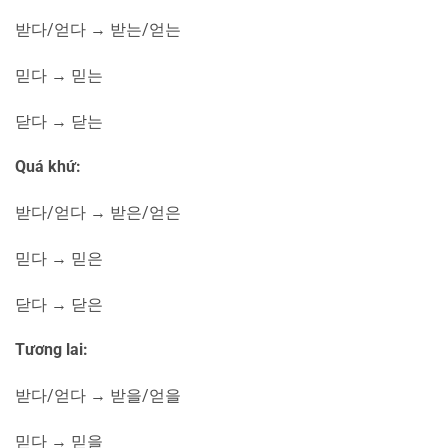
받다
/
얻다
→
받는
/
얻는
믿다
→
믿는
닫다
→
닫는
Quá khứ:
받다
/
얻다
→
받은
/
얻은
믿다
→
믿은
닫다
→
닫은
Tương lai:
받다
/
얻다
→
받을
/
얻을
믿다
→
믿을