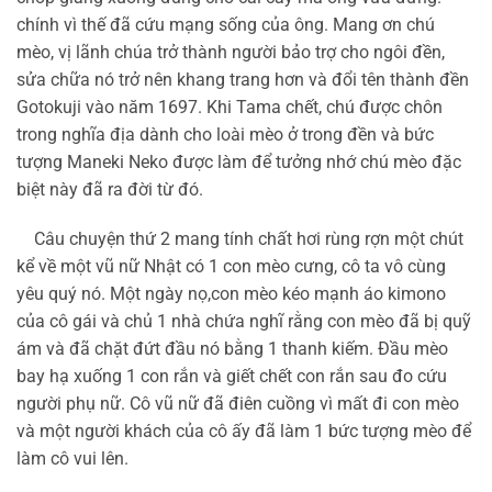
chính vì thế đã cứu mạng sống của ông. Mang ơn chú
mèo, vị lãnh chúa trở thành người bảo trợ cho ngôi đền,
sửa chữa nó trở nên khang trang hơn và đổi tên thành đền
Gotokuji vào năm 1697. Khi Tama chết, chú được chôn
trong nghĩa địa dành cho loài mèo ở trong đền và bức
tượng Maneki Neko được làm để tưởng nhớ chú mèo đặc
biệt này đã ra đời từ đó.
Câu chuyện thứ 2 mang tính chất hơi rùng rợn một chút
kể về một vũ nữ Nhật có 1 con mèo cưng, cô ta vô cùng
yêu quý nó. Một ngày nọ,con mèo kéo mạnh áo kimono
của cô gái và chủ 1 nhà chứa nghĩ rằng con mèo đã bị quỹ
ám và đã chặt đứt đầu nó bằng 1 thanh kiếm. Đầu mèo
bay hạ xuống 1 con rắn và giết chết con rắn sau đo cứu
người phụ nữ. Cô vũ nữ đã điên cuồng vì mất đi con mèo
và một người khách của cô ấy đã làm 1 bức tượng mèo để
làm cô vui lên.