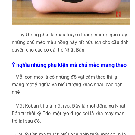
Tuy không phải là màu truyền thống nhưng gần đây
những chú mèo màu hồng này rất hữu ích cho cầu tình
duyên cho các cô gái trẻ Nhật Bản.
Ý nghĩa những phụ kiện mà chú mèo mang theo
Mỗi con mèo là có những đồ vật cầm theo thì lại
mang một ý nghĩa và biểu tượng khác nhau các bạn
nhé.
Một Koban trị giá một ryo: Đây là một đồng xu Nhật
Bản từ thời kỳ Edo, một ryo được coi là khá may mắn
trở lại sau đó.
Cái vồ tiền ma thuật: Nếu bạn nhìn thấy một cái búa