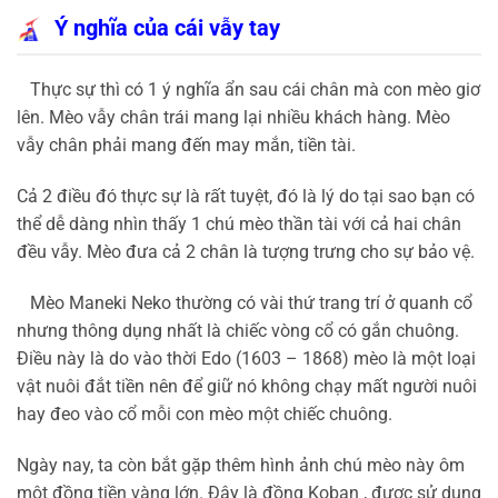
Ý nghĩa của cái vẫy tay
Thực sự thì có 1 ý nghĩa ẩn sau cái chân mà con mèo giơ
lên. Mèo vẫy chân trái mang lại nhiều khách hàng. Mèo
vẫy chân phải mang đến may mắn, tiền tài.
Cả 2 điều đó thực sự là rất tuyệt, đó là lý do tại sao bạn có
thể dễ dàng nhìn thấy 1 chú mèo thần tài với cả hai chân
đều vẫy. Mèo đưa cả 2 chân là tượng trưng cho sự bảo vệ.
Mèo Maneki Neko thường có vài thứ trang trí ở quanh cổ
nhưng thông dụng nhất là chiếc vòng cổ có gắn chuông.
Điều này là do vào thời Edo (1603 – 1868) mèo là một loại
vật nuôi đắt tiền nên để giữ nó không chạy mất người nuôi
hay đeo vào cổ mỗi con mèo một chiếc chuông.
Ngày nay, ta còn bắt gặp thêm hình ảnh chú mèo này ôm
một đồng tiền vàng lớn. Đây là đồng Koban , được sử dụng