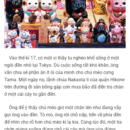
Vào thế kỉ 17, có một vị thầy tu nghèo khổ sống ở một
ngôi đền nhỏ tại Tokyo. Dù cuộc sống rất khó khăn, ông
vẫn chia sẻ phần ăn ít ỏi của mình cho chú mèo cưng
Tama. Một ngày nọ, lãnh chúa Nakaota Ii của quận Hikone
trên đường đi săn bỗng gặp cơn mưa bão đã đến trú chân
ở một cái cây to gần đền.
Ông để ý thấy chú mèo giơ một chân lên như đang vẫy
gọi ông vào đền. Tò mò, ông rời chỗ nấp, tiến về phía đền
để nhìn cho rõ hơn chú mèo kì lạ kia. Cùng lúc đó, một tia
chớp giáng xuống đúng chỗ cái cây mà ông vừa đứng.