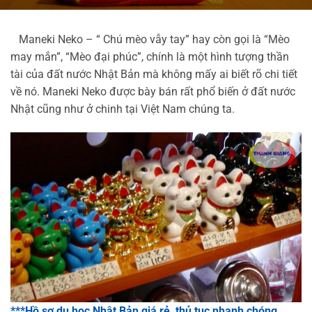
Maneki Neko – “ Chú mèo vẫy tay” hay còn gọi là “Mèo
may mắn”, “Mèo đại phúc”, chính là một hình tượng thần
tài của đất nước Nhật Bản mà không mấy ai biết rõ chi tiết
về nó. Maneki Neko được bày bán rất phổ biến ở đất nước
Nhật cũng như ở chinh tại Việt Nam chúng ta.
***Hồ sơ du học Nhật Bản giá rẻ, thủ tục nhanh chóng,