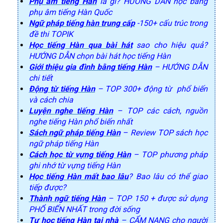
Phụ âm tiếng Hàn
là gì? HƯỚNG DẪN học bảng
phụ âm tiếng Hàn Quốc
Ngữ pháp tiếng hàn trung cấp
-150+ cấu trúc trong
đề thi TOPIK
Học tiếng Hàn qua bài hát
sao cho hiệu quả?
HƯỚNG DẪN chọn bài hát học tiếng Hàn
Giới thiệu gia đình bằng tiếng Hàn
– HƯỚNG DẪN
chi tiết
Động từ tiếng Hàn
– TOP 300+ động từ phổ biến
và cách chia
Luyện nghe tiếng Hàn
– TOP các cách, nguồn
nghe tiếng Hàn phổ biến nhất
Sách ngữ pháp tiếng Hàn
– Review TOP sách học
ngữ pháp tiếng Hàn
Cách học từ vựng tiếng Hàn
– TOP phương pháp
ghi nhớ từ vựng tiếng Hàn
Học tiếng Hàn mất bao lâu
? Bao lâu có thể giao
tiếp được?
Thành ngữ tiếng Hàn
– TOP 150 + được sử dụng
PHỔ BIẾN NHẤT trong đời sống
Tự học tiếng Hàn tại nhà
– CẨM NANG cho người