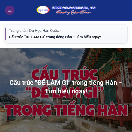
Bỏ
qua
nội
dung
Trang chủ
»
Du Học Hàn Quốc
»
Cấu trúc “ĐỂ LÀM GÌ” trong tiếng Hàn – Tìm hiểu ngay!
Cấu trúc “ĐỂ LÀM GÌ” trong tiếng Hàn –
Tìm hiểu ngay!