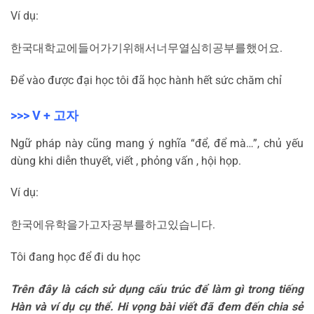
Ví dụ:
한국
대학교에
들어가기
위해서
너무
열심히
공부를
했어요
.
Để vào được đại học tôi đã học hành hết sức chăm chỉ
>>> V +
고자
Ngữ pháp này cũng mang ý nghĩa “để, để mà…”, chủ yếu
dùng khi diễn thuyết, viết , phỏng vấn , hội họp.
Ví dụ:
한국에
유학을
가고자
공부를
하고
있습니다
.
Tôi đang học để đi du học
Trên đây là cách sử dụng cấu trúc để làm gì trong tiếng
Hàn và ví dụ cụ thể. Hi vọng bài viết đã đem đến chia sẻ