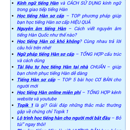
Kính ngữ tiếng Hàn
và CÁCH SỬ DỤNG kính ngữ
trong giao tiếp tiếng Hàn
Học tiếng Hàn sơ cấp
– TOP phương pháp giúp
bạn học tiếng Hàn sơ cấp HIỆU QUẢ
Nguyên âm tiếng Hàn
– Cách viết nguyên âm
tiếng Hàn Quốc như thế nào?
Học tiếng Hàn có khó không
? Cùng nhau trả lời
câu hỏi trên nhé!
Ngữ pháp tiếng Hàn sơ cấp
– TỔNG HỢP cấu trúc
và cách dùng
Tài liệu tự học tiếng Hàn tại nhà
CHUẨN – giúp
bạn chinh phục tiếng Hàn dễ dàng
Tiếng Hàn sơ cấp
– TOP 5 bài học CƠ BẢN cho
người mới
Học tiếng Hàn online miễn phí
– TỔNG HỢP kênh
website và youtube
Topik 1
là gì? Giải đáp những thắc mắc thường
gặp về chứng chỉ Topik 1
Lộ trình học tiếng hàn cho người mới bắt đầu
– Bỏ
túi” ngay thôi!