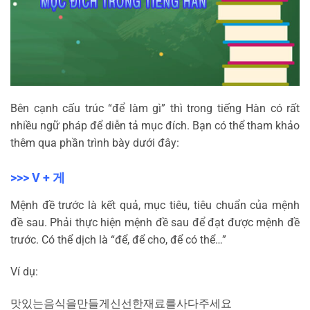
Bên cạnh cấu trúc “để làm gì” thì trong tiếng Hàn có rất
nhiều ngữ pháp để diễn tả mục đích. Bạn có thể tham khảo
thêm qua phần trình bày dưới đây:
>>> V +
게
Mệnh đề trước là kết quả, mục tiêu, tiêu chuẩn của mệnh
đề sau. Phải thực hiện mệnh đề sau để đạt được mệnh đề
trước. Có thể dịch là “để, để cho, để có thể…”
Ví dụ:
맛있는
음식을
만들게
신선한
재료를
사다
주세요