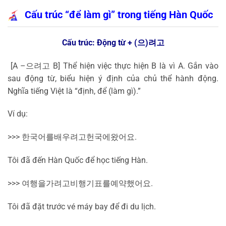
Cấu trúc “để làm gì” trong tiếng Hàn Quốc
Cấu trúc: Động từ + (
으
)
려고
[A –
으려고
B] Thể hiện việc thực hiện B là vì A. Gắn vào
sau động từ, biểu hiện ý định của chủ thể hành động.
Nghĩa tiếng Việt là “định, để (làm gì).”
Ví dụ:
>>>
한국어를
배우려고
헌국에
왔어요
.
Tôi đã đến Hàn Quốc để học tiếng Hàn.
>>>
여행을
가려고
비행기
표를
예약했어요
.
Tôi đã đặt trước vé máy bay để đi du lịch.