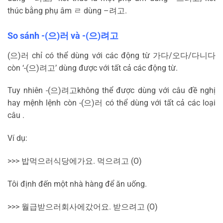
thúc bằng phụ âm
ㄹ
dùng –
려고
.
So sánh -(
으
)
러
và -(
으
)
려고
(
으
)
러
chỉ có thể dùng với các động từ
가다
/
오다
/
다니다
còn ‘-(
으
)
려고
’ dùng được với tất cả các động từ.
Tuy nhiên -(
으
)
려고
không thể được dùng với câu đề nghị
hay mệnh lệnh còn -(
으
)
러
có thể dùng với tất cả các loại
câu .
Ví dụ:
>>>
밥
먹으러
식당에
가요
.
먹으려고
(O)
Tôi định đến một nhà hàng để ăn uống.
>>>
월급
받으러
회사에
갔어요
.
받으려고
(O)