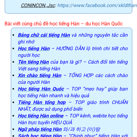
CONINCON.,Jsc
:
https://www.facebook.com/xkldtha
Bài viết cùng chủ đề học tiếng Hàn – du học Hàn Quốc
Bảng chữ cái tiếng Hàn
và những nguyên tắc cần
ghi nhớ
Học tiếng Hàn
– HƯỚNG DẪN lộ trình chi tiết cho
người học
Tên tiếng Hàn
của bạn là gì? – Cách đổi tên tiếng
Việt sang tiếng Hàn
Xin chào tiếng Hàn
– TỔNG HỢP các cách chào
của người Hàn
Học tiếng Hàn Quốc
– TOP “mẹo hay” giúp bạn
học tiếng Hàn nhanh và hiệu quả
Tiếng Hàn tổng hợp
– TOP giáo trình CHUẨN
NHẤT, được sử dụng phổ biến
Học tiếng Hàn online
– TOP kênh, webite học tiếng
Hàn trực tuyến HIỆU QUẢ
Ngữ pháp tiếng Hàn
와/과 하고 (이)랑
Sách học tiếng Hàn
– “Chinh phục” tiếng Hàn với