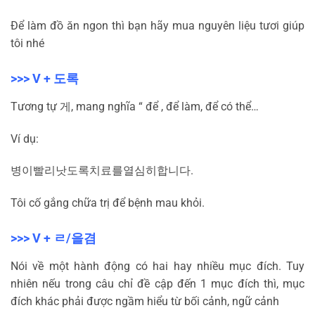
Để làm đồ ăn ngon thì bạn hãy mua nguyên liệu tươi giúp
tôi nhé
>>> V +
도록
Tương tự
게
, mang nghĩa “ để , để làm, để có thể…
Ví dụ:
병이
빨리
낫도록
치료를
열심히
합니다
.
Tôi cố gắng chữa trị để bệnh mau khỏi.
>>> V +
ㄹ
/
을겸
Nói về một hành động có hai hay nhiều mục đích. Tuy
nhiên nếu trong câu chỉ đề cập đến 1 mục đích thì, mục
đích khác phải được ngầm hiểu từ bối cảnh, ngữ cảnh