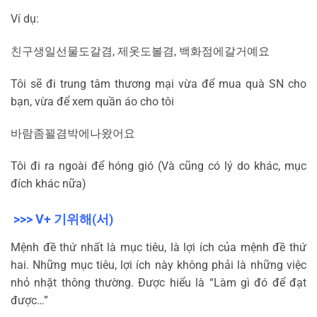
Ví dụ:
친구
생일
선물도
갈
겸
,
제
옷도
볼
겸
,
백화점에
갈
거예요
Tôi sẽ đi trung tâm thương mại vừa để mua quà SN cho
bạn, vừa để xem quần áo cho tôi
바람
좀
꾈
겸
박에
나왔어요
Tôi đi ra ngoài để hóng gió (Và cũng có lý do khác, mục
đích khác nữa)
>>> V+
기
위해
(
서
)
Mệnh đề thứ nhất là mục tiêu, là lợi ích của mệnh đề thứ
hai. Những mục tiêu, lợi ích này không phải là những việc
nhỏ nhặt thông thường. Được hiểu là “Làm gì đó để đạt
được…”