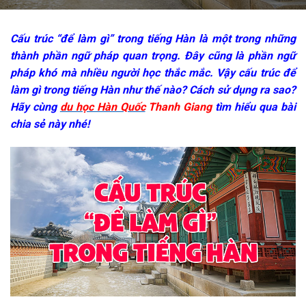
Cấu trúc “để làm gì” trong tiếng Hàn là một trong những
thành phần ngữ pháp quan trọng. Đây cũng là phần ngữ
pháp khó mà nhiều người học thắc mắc. Vậy cấu trúc để
làm gì trong tiếng Hàn như thế nào? Cách sử dụng ra sao?
Hãy cùng
du học Hàn Quốc
Thanh Giang
tìm hiểu qua bài
chia sẻ này nhé!