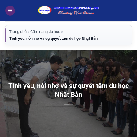
Bỏ
qua
nội
dung
Trang chủ
»
Cẩm nang du học
»
Tình yêu, nỗi nhớ và sự quyết tâm du học Nhật Bản
Tình yêu, nỗi nhớ và sự quyết tâm du học
Nhật Bản