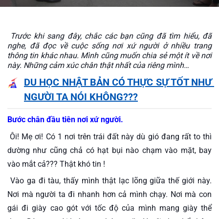
 Trước khi sang đây, chắc các bạn cũng đã tìm hiểu, đã 
nghe, đã đọc về cuộc sống nơi xứ người ở nhiều trang 
thông tin khác nhau. Mình cũng muốn chia sẻ một ít về nơi 
này. Những cảm xúc chân thật nhất của riêng mình…
DU HỌC NHẬT BẢN CÓ THỰC SỰ TỐT NHƯ 
NGƯỜI TA NÓI KHÔNG???
Bước chân đầu tiên nơi xứ người.
 Ôi! Mẹ ơi! Có 1 nơi trên trái đất này dù gió đang rất to thì 
dường như cũng chả có hạt bụi nào chạm vào mặt, bay 
vào mắt cả??? Thật khó tin !
 Vào ga đi tàu, thấy mình thật lạc lõng giữa thế giới này. 
Nơi mà người ta đi nhanh hơn cả mình chạy. Nơi mà con 
gái đi giày cao gót với tốc độ của mình mang giày thể 