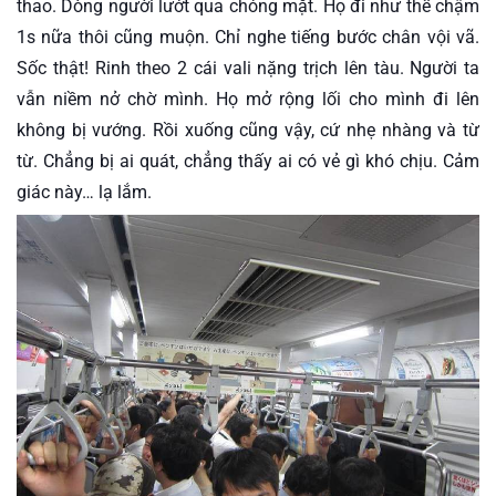
thao. Dòng người lướt qua chóng mặt. Họ đi như thể chậm 
1s nữa thôi cũng muộn. Chỉ nghe tiếng bước chân vội vã. 
Sốc thật! Rinh theo 2 cái vali nặng trịch lên tàu. Người ta 
vẫn niềm nở chờ mình. Họ mở rộng lối cho mình đi lên 
không bị vướng. Rồi xuống cũng vậy, cứ nhẹ nhàng và từ 
từ. Chẳng bị ai quát, chẳng thấy ai có vẻ gì khó chịu. Cảm 
giác này… lạ lắm.