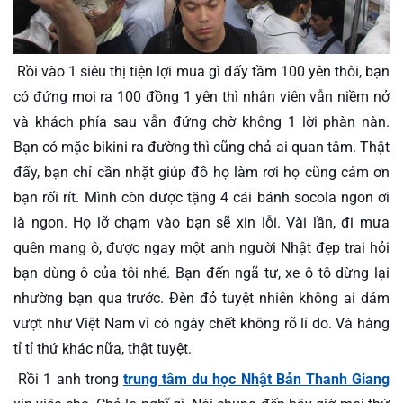
 Rồi vào 1 siêu thị tiện lợi mua gì đấy tầm 100 yên thôi, bạn 
có đứng moi ra 100 đồng 1 yên thì nhân viên vẫn niềm nở 
và khách phía sau vẫn đứng chờ không 1 lời phàn nàn. 
Bạn có mặc bikini ra đường thì cũng chả ai quan tâm. Thật 
đấy, bạn chỉ cần nhặt giúp đồ họ làm rơi họ cũng cảm ơn 
bạn rối rít. Mình còn được tặng 4 cái bánh socola ngon ơi 
là ngon. Họ lỡ chạm vào bạn sẽ xin lỗi. Vài lần, đi mưa 
quên mang ô, được ngay một anh người Nhật đẹp trai hỏi 
bạn dùng ô của tôi nhé. Bạn đến ngã tư, xe ô tô dừng lại 
nhường bạn qua trước. Đèn đỏ tuyệt nhiên không ai dám 
vượt như Việt Nam vì có ngày chết không rõ lí do. Và hàng 
tỉ tỉ thứ khác nữa, thật tuyệt. 
 Rồi 1 anh trong 
trung tâm du học Nhật Bản Thanh Giang