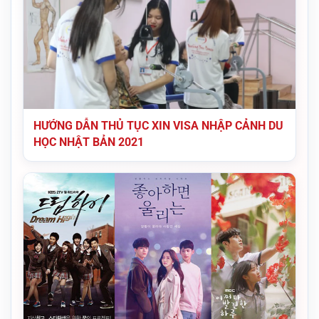
HƯỚNG DẪN THỦ TỤC XIN VISA NHẬP CẢNH DU
HỌC NHẬT BẢN 2021