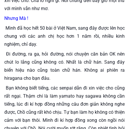
xin việc cho. Chả lo nghĩ gì. Nói chung đến bây giờ mọi thứ 
với mình vẫn như mơ.
Nhưng Mà !
 Mình đã học hết 50 bài ở Việt Nam, sang đây được lên học 
chung với các anh chị học hơn 1 năm rồi, nhiều kinh 
nghiệm, chỉ dạy.
 Đi đường, ra ga, hỏi đường, nói chuyện căn bản OK nên 
chút lo lắng cũng không có. Nhất là chữ hán. Sang đây 
biển hiệu nào cũng toàn chữ hán. Không ai phiên ra 
hiragana cho bạn đâu.
 Bạn không biết tiếng, các senpai dẫn đi xin việc cho cũng 
rất ngại. Thậm chí là làm yamato hay sagawa không cần 
tiếng, lúc đi kí hợp đồng những câu đơn giản không nghe 
được, Chồ cũng rất khó chịu. Tự bạn làm họ không có thiện 
cảm với bạn thôi. Mình đi kí hợp đồng xong còn ngồi nói 
chuyện với Chồ. Nói cười muốn rớt răng. Còn nhiệt tình hỏi 