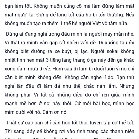
bạn làm tốt. Không muốn cũng cố mà làm đừng làm mất 
mặt người ta. Đừng để lòng tốt của họ bị tổn thương. Nếu 
không muốn tạo ra thêm 1 thế hệ người Việt vô tâm nữa.
 Đừng ai đang nghĩ trong đầu mình là người may mắn nhé. 
Vì thật ra mình vẫn gặp rất nhiều vấn đề. Đi xuống tàu rồi 
không biết đường ra xe buýt, bị lạc. Người sokai không 
nhiệt tình nên mất 3 tiếng lang thang ở ga này đến ga khác 
xong dầm mưa đi về. Hôm sau đi làm bị đuổi luôn vì nó chỉ 
cần biết mình không đến. Không cần nghe lí do. Bạn thử 
nghĩ lần đầu đi làm đã như thế, chắc nản lắm. Nhưng 
không phải. Vì tất cả những điều đó chỉ rèn giũa mình 
mạnh mẽ hơn ở nơi này thôi. Cứ mỗi bài học, mình học 
mỉm cười với nó. Cảm ơn nó.
 Thật sự các bạn chỉ cần học tốt thôi, luyện tập cơ thể tốt. 
Thì sang đây sẽ không rơi vào tình trang các thanh niên 