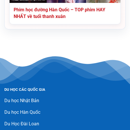
Phim học đường Hàn Quốc – TOP phim HAY
NHẤT về tuổi thanh xuân
DU HỌC CÁC QUỐC GIA
Du học Nhật Bản
Du học Hàn Quốc
Du Học Đài Loan