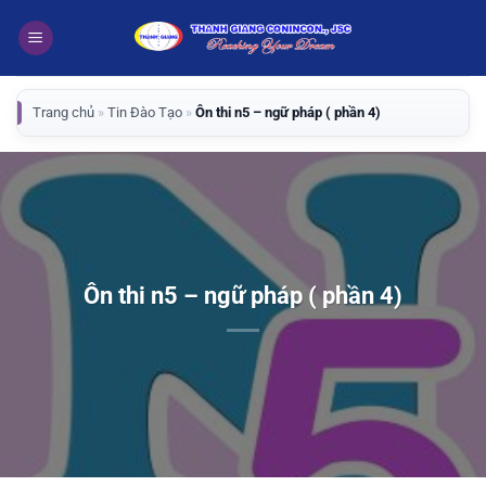
Bỏ
qua
nội
dung
Trang chủ
»
Tin Đào Tạo
»
Ôn thi n5 – ngữ pháp ( phần 4)
Ôn thi n5 – ngữ pháp ( phần 4)