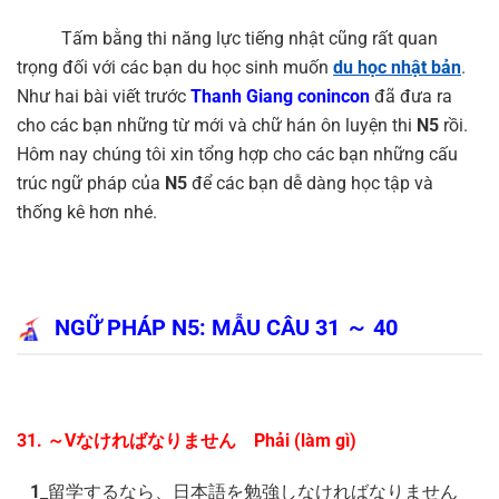
Tấm bằng thi năng lực tiếng nhật cũng rất quan
trọng đối với các bạn du học sinh muốn
du học nhật bản
.
Như hai bài viết trước
Thanh Giang conincon
đã đưa ra
cho các bạn những từ mới và chữ hán ôn luyện thi
N5
rồi.
Hôm nay chúng tôi xin tổng hợp cho các bạn những cấu
trúc ngữ pháp của
N5
để các bạn dễ dàng học tập và
thống kê hơn nhé.
NGỮ PHÁP N5: MẪU CÂU 31 ～ 40
31. ～Vなければなりません Phải (làm gì)
1
_留学するなら、日本語を勉強しなければなりません