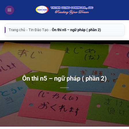
Bỏ
qua
nội
dung
Trang chủ
»
Tin Đào Tạo
»
Ôn thi n5 – ngữ pháp ( phần 2)
Ôn thi n5 – ngữ pháp ( phần 2)