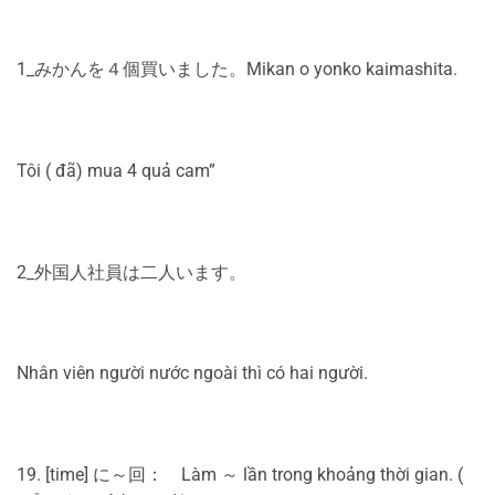
1_みかんを４個買いました。Mikan o yonko kaimashita.
Tôi ( đã) mua 4 quả cam”
2_外国人社員は二人います。
Nhân viên người nước ngoài thì có hai người.
19. [time] に～回： Làm ～ lần trong khoảng thời gian. (