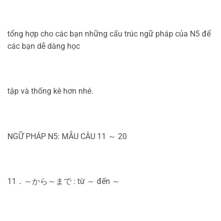
tổng hợp cho các bạn những cấu trúc ngữ pháp của N5 để
các bạn dễ dàng học
tập và thống kê hơn nhé.
NGỮ PHÁP N5: MẪU CÂU 11 ～ 20
11．～から～まで : từ ～ đến ～