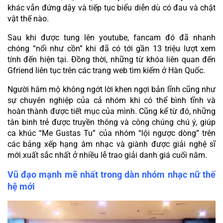
khác vẫn đứng dậy và tiếp tục biểu diễn dù có đau và chật 
vật thế nào.
Sau khi được tung lên youtube, fancam đó đã nhanh 
chóng “nổi như cồn” khi đã có tới gần 13 triệu lượt xem 
tính đến hiện tại. Đồng thời, những từ khóa liên quan đến 
Gfriend liên tục trên các trang web tìm kiếm ở Hàn Quốc.
Người hâm mộ không ngớt lời khen ngợi bản lĩnh cũng như 
sự chuyên nghiệp của cả nhóm khi có thể bình tĩnh và 
hoàn thành được tiết mục của mình. Cũng kể từ đó, những 
tân binh trẻ được truyền thông và công chúng chú ý, giúp 
ca khúc “Me Gustas Tu” của nhóm “lội ngược dòng” trên 
các bảng xếp hạng âm nhạc và giành được giải nghệ sĩ 
mới xuất sắc nhất ở nhiều lễ trao giải danh giá cuối năm.
Vũ đạo mạnh mẽ nhất trong dàn nhóm nhạc nữ thế 
hệ mới