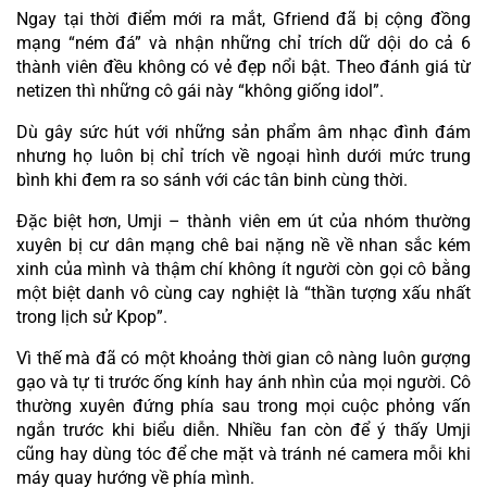
Ngay tại thời điểm mới ra mắt, Gfriend đã bị cộng đồng 
mạng “ném đá” và nhận những chỉ trích dữ dội do cả 6 
thành viên đều không có vẻ đẹp nổi bật. Theo đánh giá từ 
netizen thì những cô gái này “không giống idol”.
Dù gây sức hút với những sản phẩm âm nhạc đình đám 
nhưng họ luôn bị chỉ trích về ngoại hình dưới mức trung 
bình khi đem ra so sánh với các tân binh cùng thời.
Đặc biệt hơn, Umji – thành viên em út của nhóm thường 
xuyên bị cư dân mạng chê bai nặng nề về nhan sắc kém 
xinh của mình và thậm chí không ít người còn gọi cô bằng 
một biệt danh vô cùng cay nghiệt là “thần tượng xấu nhất 
trong lịch sử Kpop”. 
Vì thế mà đã có một khoảng thời gian cô nàng luôn gượng 
gạo và tự ti trước ống kính hay ánh nhìn của mọi người. Cô 
thường xuyên đứng phía sau trong mọi cuộc phỏng vấn 
ngắn trước khi biểu diễn. Nhiều fan còn để ý thấy Umji 
cũng hay dùng tóc để che mặt và tránh né camera mỗi khi 
máy quay hướng về phía mình.