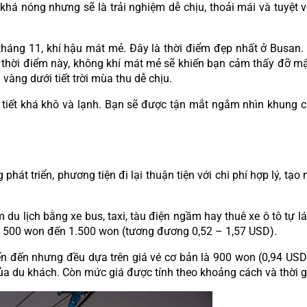
 khá nóng nhưng sẽ là trải nghiệm dễ chịu, thoải mái và tuyệt
háng 11, khí hậu mát mẻ. Đây là thời điểm đẹp nhất ở Busan.
 thời điểm này, không khí mát mẻ sẽ khiến bạn cảm thấy đỡ mật 
vàng dưới tiết trời mùa thu dễ chịu.
tiết khá khô và lạnh. Bạn sẽ được tận mắt ngắm nhìn khung cả
át triển, phương tiện đi lại thuận tiện với chi phí hợp lý, tạo 
du lịch bằng xe bus, taxi, tàu điện ngầm hay thuê xe ô tô tự lá
từ 500 won đến 1.500 won (tương đương 0,52 – 1,57 USD).
n đến nhưng đều dựa trên giá vé cơ bản là 900 won (0,94 USD).
của du khách. Còn mức giá được tính theo khoảng cách và thời g