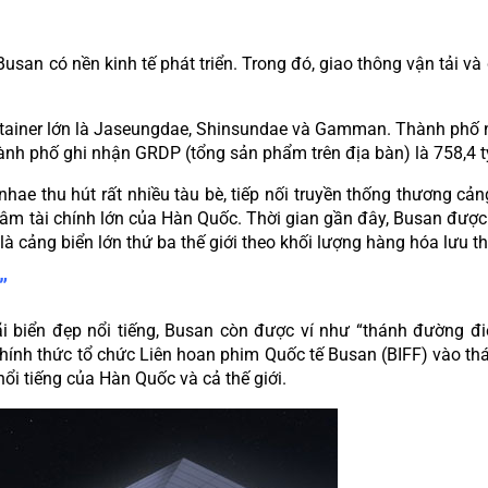
san có nền kinh tế phát triển. Trong đó, giao thông vận tải và đ
iner lớn là Jaseungdae, Shinsundae và Gamman. Thành phố nà
hành phố ghi nhận GRDP (tổng sản phẩm trên địa bàn) là 758,4 t
nhae thu hút rất nhiều tàu bè, tiếp nối truyền thống thương cản
âm tài chính lớn của Hàn Quốc. Thời gian gần đây, Busan được 
là cảng biển lớn thứ ba thế giới theo khối lượng hàng hóa lưu t
”
chính thức tổ chức Liên hoan phim Quốc tế Busan (BIFF) vào thá
ổi tiếng của Hàn Quốc và cả thế giới.