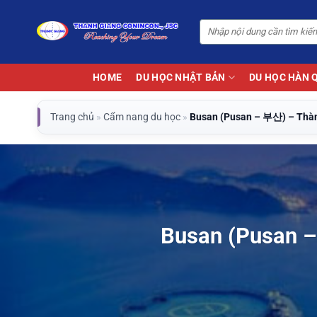
Bỏ
qua
nội
dung
HOME
DU HỌC NHẬT BẢN
DU HỌC HÀN 
Trang chủ
»
Cẩm nang du học
»
Busan (Pusan – 부산) – Thàn
Busan (Pusan –