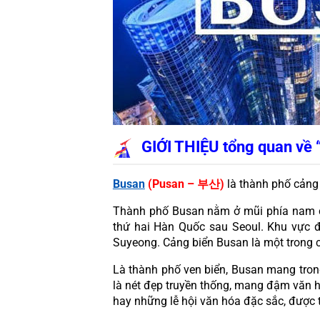
GIỚI THIỆU tổng quan về 
Busan
 (Pusan – 부산)
 là thành phố cảng
Thành phố Busan nằm ở mũi phía nam của
thứ hai Hàn Quốc sau Seoul. Khu vực đ
Suyeong. Cảng biển Busan là một trong ch
Là thành phố ven biển, Busan mang trong
là nét đẹp truyền thống, mang đậm văn hó
hay những lễ hội văn hóa đặc sắc, được 