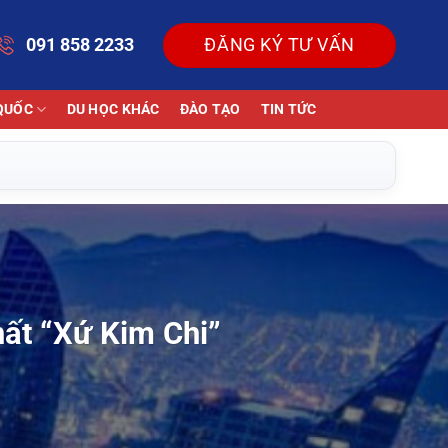
091 858 2233
ĐĂNG KÝ TƯ VẤN
QUỐC
DU HỌC KHÁC
ĐÀO TẠO
TIN TỨC
ất “Xứ Kim Chi”