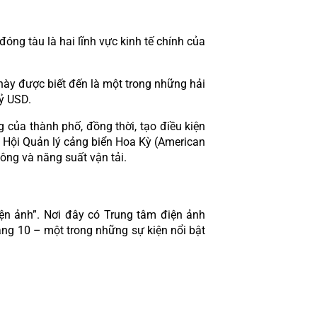
óng tàu là hai lĩnh vực kinh tế chính của 
y được biết đến là một trong những hải 
ỷ USD.
g của thành phố, đồng thời, tạo điều kiện 
Hội Quản lý cảng biển Hoa Kỳ (American 
hông và năng suất vận tải.
Không chỉ là “quê hương” của những bãi biển đẹp nổi tiếng, Busan còn được ví như “thánh đường điện ảnh”. Nơi đây có Trung tâm điện ảnh 
ng 10 – một trong những sự kiện nổi bật 