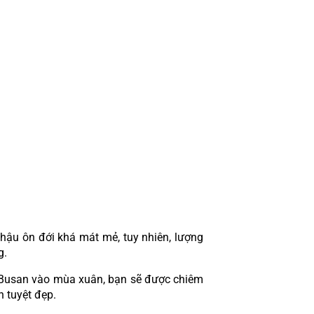
ậu ôn đới khá mát mẻ, tuy nhiên, lượng 
g.
i Busan vào mùa xuân, bạn sẽ được chiêm 
 tuyệt đẹp.