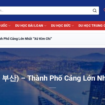
QUỐC
DU HỌC ĐÀI LOAN
DU HỌC ĐỨC
DU HỌC TRUNG 
h Phố Cảng Lớn Nhất “Xứ Kim Chi”
 부산) – Thành Phố Cảng Lớn Nh