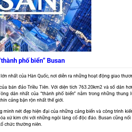
“thành phố biển” Busan
 lớn nhất của Hàn Quốc, nơi diễn ra những hoạt động giao thươ
 bán đảo Triều Tiên. Với diện tích 763.20km2 và số dân hơn 3
ông dân nhất của “thành phố biển” nằm trong những thung l
ín cảng bận rộn nhất thế giới.
 mình nét đẹp hiện đại của những cảng biển và công trình kiến 
a xứ kim chi với những ngôi làng cổ độc đáo. Busan cũng nổi tiế
tổ chức thường niên.