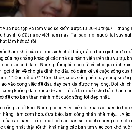
phụ huynh ở đất nước việt nam này. Tại sao mọi người lại suy ng
ật làm hết cả rồi!
g của họ chẳng khác gì các nhà du hành viên trên tàu vu trụ, kh
ian còn lại là đi làm. Những đồng tiền họ gửi về cho gia đình m
hi gọi điện về cho gia đình họ đâu có dám kể về cuộc sống của h
ắm.!” “ Con rất ổn.!” “ Con khỏe, cuộc sống bên này sung sướng 
i lao vào công việc để đầu dây bên kia được nhẹ lòng. Đôi khi chỉ
g cũng không dám mua để ăn. Tất cả là muốn cho bản thân cho 
sở để cho bản thân mình một cuộc sống tốt đẹp nhất.
án hàng, làm cơm hộp, đưa báo, làm công nhân nhà máy….. việc 
 của các bạn. Tiếng nhật tốt các bạn sẽ nhanh chóng có một côn
 tiếng nhật thật tốt thì khả năng các bạn tìm việc còn khó hu