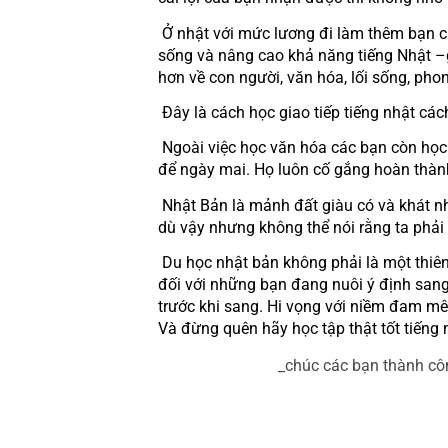
 Ở nhật với mức lương đi làm thêm bạn cũng đủ để  trang trải sinh hoạt phí mà còn là câu chuyện về cơ hội giao tiếp nhiều, thêm kinh nghiệm 
sống và nâng cao khả năng tiếng Nhật –gi
hơn về con người, văn hóa, lối sống, ph
 Đây là cách học giao tiếp tiếng nhật cá
 Ngoài việc học văn hóa các bạn còn học được đức tính cần cù, chăm chỉ cũng như cực kỳ nghiêm túc của người nhật.  Việc hôm nay là chớ có 
để ngày mai. Họ luôn cố gắng hoàn thàn
 Nhật Bản là mảnh đất giàu có và khát nhân lực trẻ. Thừa nhận rằng đi làm ở Nhật kiếm tiền cực kì giá trị, dư dả hơn so với nhiều nước khác, mặc 
dù vậy nhưng không thể nói rằng ta phải
 Du học nhật bản không phải là một thiên đường màu hồng nhưng nó vẫn là một cánh cửa trải hoa cho các bạn thực sự cố gắng hết mình. Vì thế, 
đối với những bạn đang nuôi ý định sang N
trước khi sang. Hi vọng với niềm đam mê 
Và đừng quên hãy học tập thật tốt tiếng 
                              _chúc các bạn thành c