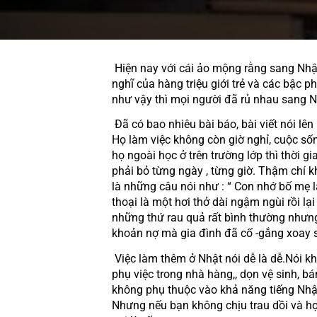
 Hiện nay với cái ảo mộng rằng sang Nhật vừa học tập và làm việc sẽ kiếm được từ 30-40 triệu/ 1 tháng luôn được nung nấu trong những suy 
nghĩ của hàng triệu giới trẻ và các bậc 
như vậy thì mọi người đã rủ nhau sang Nh
 Đã có bao nhiêu bài báo, bài viết nói lên nỗi thấm khổ của du học sinh nhật bản, đã có bao giọt nước mắt ngậm ngùi của từng học viên phải rơi. 
Họ làm việc không còn giờ nghỉ, cuộc sốn
họ ngoài học ở trên trường lớp thì thời g
phải bỏ từng ngày , từng giờ. Thậm chí k
là những câu nói như : “ Con nhớ bố mẹ l
thoại là một hơi thở dài ngậm ngùi rồi lạ
những thứ rau quả rất bình thường nhưn
khoản nợ mà gia đình đã cố -gắng xoay 
 Việc làm thêm ở Nhật nói dễ là dễ.Nói khó cũng là rất khó. Những công việc hiện tại mà các bạn du học sinh học tiếng Nhật làm ở nơi xa xứ đó là 
phụ việc trong nhà hàng,, dọn vệ sinh, b
không phụ thuộc vào khả năng tiếng Nhật
Nhưng nếu bạn không chịu trau dồi và học