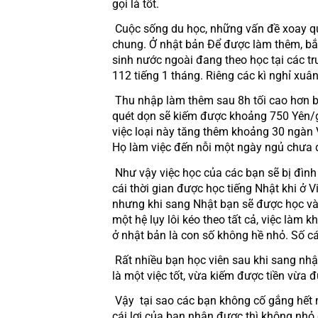
gọi là tốt.
 Cuộc sống du học, những vấn đề xoay quanh việc làm thêm luôn là vấn đề nhức nhối của các bạn học tập ở Nhật nói riêng và các nước khác nói 
chung. Ở nhật bản Để được làm thêm, bắt
sinh nước ngoài đang theo học tại các tr
112 tiếng 1 tháng. Riêng các kì nghỉ xuâ
 Thu nhập làm thêm sau 8h tối cao hơn ban ngày, và các việc chân tay có thu nhập thấp hơn các việc khác.Tính trung bình, công việc như rửa bát, 
quét dọn sẽ kiếm được khoảng 750 Yên/g
việc loại này tăng thêm khoảng 30 ngàn V
Họ làm việc đến nỗi một ngày ngủ chưa đ
 Như vậy việc học của các bạn sẽ bị đình trệ lại. Tiếng Nhật là một thứ tiếng mà ai cũng biết là nó rất khó, vậy tại sao các bạn không thấy hối tiếc 
cái thời gian được học tiếng Nhật khi ở V
nhưng khi sang Nhật bạn sẽ được học và g
một hệ lụy lôi kéo theo tất cả, việc làm
ở nhật bản là con số không hề nhỏ. Số cá
 Rất nhiều bạn học viên sau khi sang nhật và tâm sự với các giáo viên dạy tại trung tâm tiếng nhật rằng đi làm mệt lắm nhưng có việc làm thì lại 
là một việc tốt, vừa kiếm được tiền vừa đư
 Vậy  tại sao các bạn không cố gắng hết mình để học tiếng nhật thật tốt khi còn đang ở việt nam. Khi làm thêm ở Nhật Bản biết là vất vả nhưng 
cái lợi của bạn nhận được thì không nhỏ