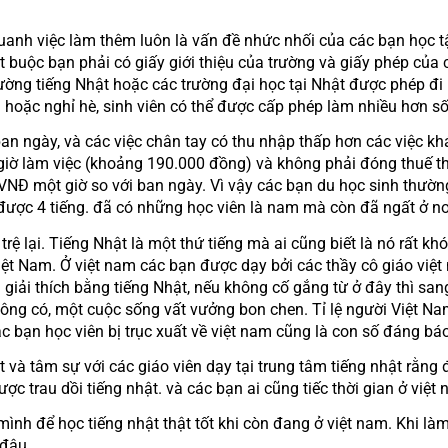
 buộc bạn phải có giấy giới thiệu của trường và giấy phép của 
ường tiếng Nhật hoặc các trường đại học tại Nhật được phép đi 
n hoặc nghỉ hè, sinh viên có thể được cấp phép làm nhiều hơn số
iờ làm việc (khoảng 190.000 đồng) và không phải đóng thuế thu
NĐ một giờ so với ban ngày. Vì vậy các bạn du học sinh thường 
ược 4 tiếng. đã có những học viên là nam mà còn đã ngất ở nơi 
iệt Nam. Ở việt nam các bạn được dạy bởi các thầy cô giáo việt 
iải thích bằng tiếng Nhật, nếu không cố gắng từ ở đây thì sang 
 không có, một cuộc sống vất vưởng bon chen. Tỉ lệ người Việt N
c bạn học viên bị trục xuất về việt nam cũng là con số đáng bá
ợc trau dồi tiếng nhật. và các bạn ai cũng tiếc thời gian ở việt n
 đâu.