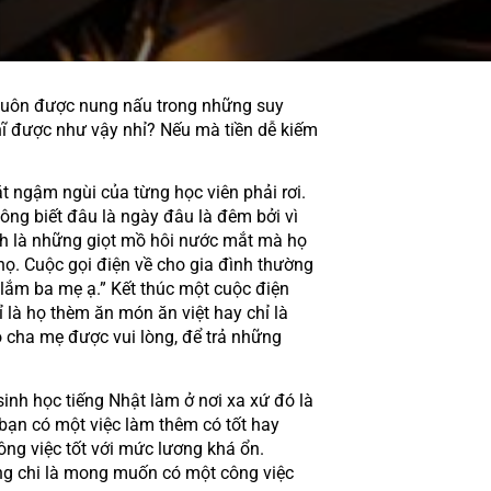
hĩ được như vậy nhỉ? Nếu mà tiền dễ kiếm 
ông biết đâu là ngày đâu là đêm bởi vì 
ình là những giọt mồ hôi nước mắt mà họ 
ọ. Cuộc gọi điện về cho gia đình thường 
lắm ba mẹ ạ.” Kết thúc một cuộc điện 
 là họ thèm ăn món ăn việt hay chỉ là 
cha mẹ được vui lòng, để trả những 
bạn có một việc làm thêm có tốt hay 
g việc tốt với mức lương khá ổn. 
ống chi là mong muốn có một công việc 