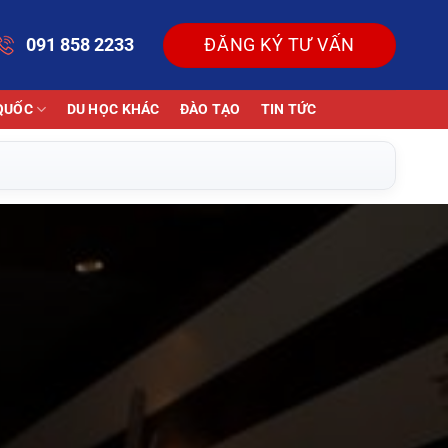
091 858 2233
ĐĂNG KÝ TƯ VẤN
QUỐC
DU HỌC KHÁC
ĐÀO TẠO
TIN TỨC