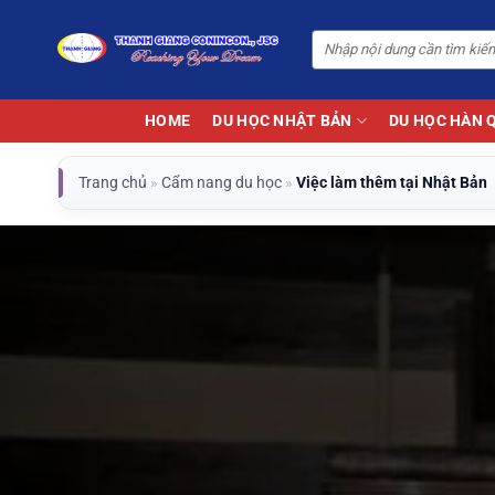
Bỏ
qua
nội
dung
HOME
DU HỌC NHẬT BẢN
DU HỌC HÀN 
Trang chủ
»
Cẩm nang du học
»
Việc làm thêm tại Nhật Bản