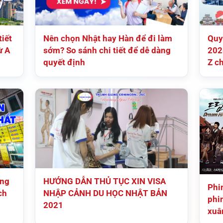
iết
Nên chọn Nhật hay Hàn để đi làm
Quy
ừ A
sớm? So sánh chi tiết để dễ dàng
202
quyết định
Z c
ếng
HƯỚNG DẪN THỦ TỤC XIN VISA
Phi
ch
NHẬP CẢNH DU HỌC NHẬT BẢN
phi
2021
xuâ