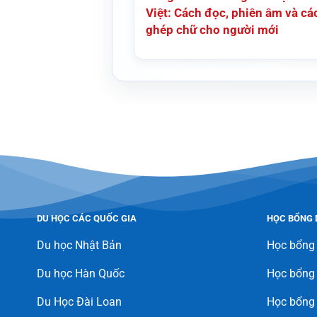
Việt: Cách đọc, phiên âm và cá
ghép chữ cho người mới
DU HỌC CÁC QUỐC GIA
HỌC BỔNG 
Du học Nhật Bản
Học bổng
Du học Hàn Quốc
Học bổng
Du Học Đài Loan
Học bổng 