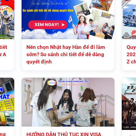
iết
Nên chọn Nhật hay Hàn để đi làm
Quy
ừ A
sớm? So sánh chi tiết để dễ dàng
202
quyết định
Z c
ếng
HƯỚNG DẪN THỦ TỤC XIN VISA