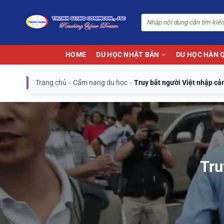
Bỏ
qua
nội
dung
HOME
DU HỌC NHẬT BẢN
DU HỌC HÀN 
Trang chủ
»
Cẩm nang du học
»
Truy bắt người Việt nhập cả
Tru