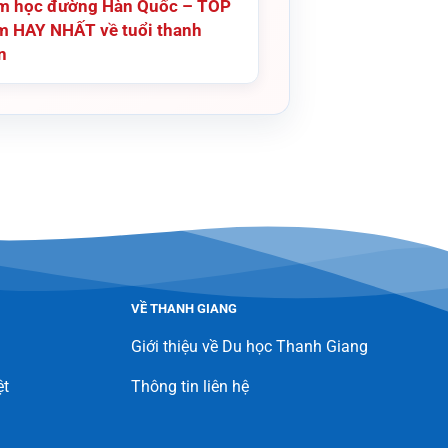
m học đường Hàn Quốc – TOP
m HAY NHẤT về tuổi thanh
n
VỀ THANH GIANG
Giới thiệu về Du học Thanh Giang
ệt
Thông tin liên hệ