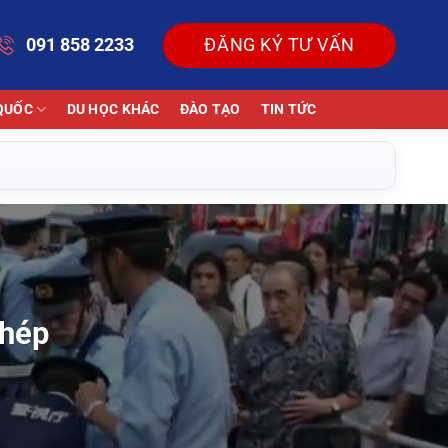
091 858 2233
ĐĂNG KÝ TƯ VẤN
QUỐC
DU HỌC KHÁC
ĐÀO TẠO
TIN TỨC
phép