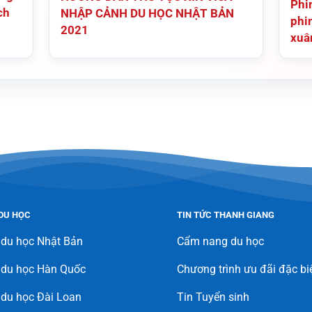
Phi
ch
NHẬP CẢNH DU HỌC NHẬT BẢN
phi
2021
xuâ
DU HỌC
TIN TỨC THANH GIANG
 du học Nhật Bản
Cẩm nang du học
 du học Hàn Quốc
Chương trình ưu đãi đặc bi
du học Đài Loan
Tin Tuyển sinh