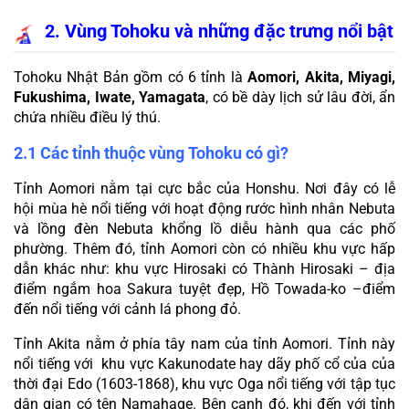
2. Vùng Tohoku và những đặc trưng nổi bật
Tohoku Nhật Bản gồm có 6 tỉnh là 
Aomori, Akita, Miyagi, 
Fukushima, Iwate, Yamagata
, có bề dày lịch sử lâu đời, ẩn 
chứa nhiều điều lý thú.
2.1 Các tỉnh thuộc vùng Tohoku có gì?
Tỉnh Aomori nằm tại cực bắc của Honshu. Nơi đây có lễ 
hội mùa hè nổi tiếng với hoạt động rước hình nhân Nebuta 
và lồng đèn Nebuta khổng lồ diễu hành qua các phố 
phường. Thêm đó, tỉnh Aomori còn có nhiều khu vực hấp 
dẫn khác như: khu vực Hirosaki có Thành Hirosaki – địa 
điểm ngắm hoa Sakura tuyệt đẹp, Hồ Towada-ko –điểm 
đến nổi tiếng với cảnh lá phong đỏ.
Tỉnh Akita nằm ở phía tây nam của tỉnh Aomori. Tỉnh này 
nổi tiếng với  khu vực Kakunodate hay dãy phố cổ của của 
thời đại Edo (1603-1868), khu vực Oga nổi tiếng với tập tục 
dân gian có tên Namahage. Bên cạnh đó, khi đến với tỉnh 