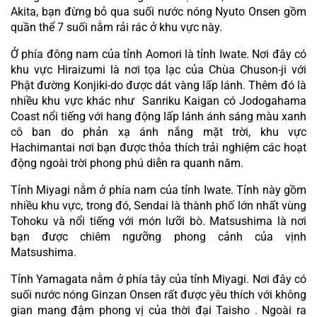
Akita, bạn đừng bỏ qua suối nước nóng Nyuto Onsen gồm 
quần thể 7 suối nằm rải rác ở khu vực này.
Ở phía đông nam của tỉnh Aomori là tỉnh Iwate. Nơi đây có 
khu vực Hiraizumi là nơi tọa lạc của Chùa Chuson-ji với 
Phật đường Konjiki-do được dát vàng lấp lánh. Thêm đó là 
nhiều khu vực khác như  Sanriku Kaigan có Jodogahama 
Coast nổi tiếng với hang động lấp lánh ánh sáng màu xanh 
cô ban do phản xạ ánh nắng mặt trời, khu vực 
Hachimantai nơi bạn được thỏa thích trải nghiệm các hoạt 
động ngoài trời phong phú diễn ra quanh năm.
Tỉnh Miyagi nằm ở phía nam của tỉnh Iwate. Tỉnh này gồm 
nhiều khu vực, trong đó, Sendai là thành phố lớn nhất vùng 
Tohoku và nổi tiếng với món lưỡi bò. Matsushima là nơi 
bạn được chiêm ngưỡng phong cảnh của vịnh 
Matsushima.
Tỉnh Yamagata nằm ở phía tây của tỉnh Miyagi. Nơi đây có 
suối nước nóng Ginzan Onsen rất được yêu thích với không 
gian mang đậm phong vị của thời đại Taisho . Ngoài ra 