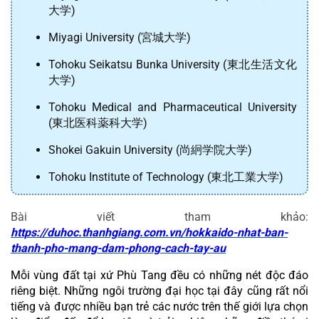
大学)
Miyagi University (宮城大学)
Tohoku Seikatsu Bunka University (東北生活文化
大学)
Tohoku Medical and Pharmaceutical University 
(東北医科薬科大学)
Shokei Gakuin University (尚絅学院大学)
Tohoku Institute of Technology (東北工業大学)
Bài viết tham khảo: 
https://duhoc.thanhgiang.com.vn/hokkaido-nhat-ban-
thanh-pho-mang-dam-phong-cach-tay-au
Mỗi vùng đất tại xứ Phù Tang đều có những nét độc đáo 
riêng biệt. Những ngôi trường đại học tại đây cũng rất nổi 
tiếng và được nhiều bạn trẻ các nước trên thế giới lựa chọn 