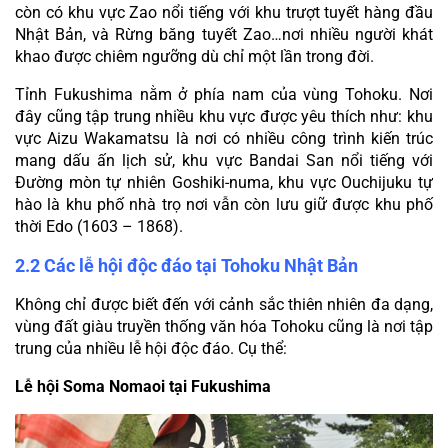
còn có khu vực Zao nổi tiếng với khu trượt tuyết hàng đầu 
Nhật Bản, và Rừng băng tuyết Zao…nơi nhiều người khát 
khao được chiêm ngưỡng dù chỉ một lần trong đời.
Tỉnh Fukushima nằm ở phía nam của vùng Tohoku. Nơi 
đây cũng tập trung nhiều khu vực được yêu thích như: khu 
vực Aizu Wakamatsu là nơi có nhiều công trình kiến trúc 
mang dấu ấn lịch sử, khu vực Bandai San nổi tiếng với 
Đường mòn tự nhiên Goshiki-numa, khu vực Ouchijuku tự 
hào là khu phố nhà trọ nơi vẫn còn lưu giữ được khu phố 
thời Edo (1603 – 1868).
2.2 Các lễ hội độc đáo tại Tohoku Nhật Bản
Không chỉ được biết đến với cảnh sắc thiên nhiên đa dạng, 
vùng đất giàu truyền thống văn hóa Tohoku cũng là nơi tập 
trung của nhiều lễ hội độc đáo. Cụ thể:
Lễ hội Soma Nomaoi tại Fukushima