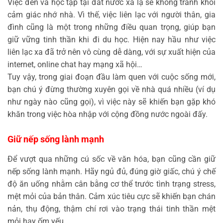
Việc đến và học tập tại đất nước xa lạ sẽ không tránh khỏi
cảm giác nhớ nhà. Vì thế, việc liên lạc với người thân, gia
đình cũng là một trong những điều quan trọng, giúp bạn
giữ vững tinh thần khi đi du học. Hiện nay hầu như việc
liên lạc xa đã trở nên vô cùng dễ dàng, với sự xuất hiện của
internet, online chat hay mạng xã hội…
Tuy vậy, trong giai đoạn đầu làm quen với cuộc sống mới,
bạn chú ý đừng thường xuyên gọi về nhà quá nhiều (ví dụ
như ngày nào cũng gọi), vì việc này sẽ khiến bạn gặp khó
khăn trong việc hòa nhập với cộng đồng nước ngoài đấy.
Giữ nếp sống lành mạnh
Để vượt qua những cú sốc về văn hóa, bạn cũng cần giữ
nếp sống lành mạnh. Hãy ngủ đủ, đúng giờ giấc, chú ý chế
độ ăn uống nhằm cân bằng cơ thể trước tình trạng stress,
mệt mỏi của bản thân. Cảm xúc tiêu cực sẽ khiến bạn chán
nản, thụ động, thậm chí rơi vào trạng thái tinh thần mệt
mỏi hay ốm yếu.