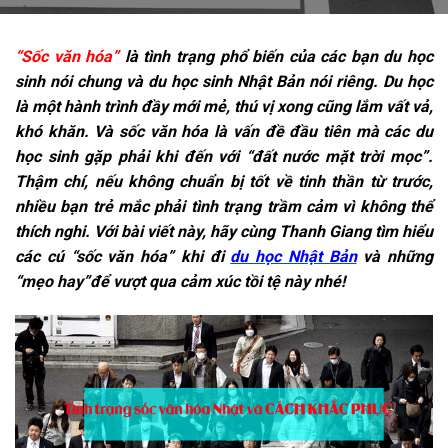
“Sốc văn hóa”
là tình trạng phổ biến của các bạn du học
sinh nói chung và du học sinh Nhật Bản nói riêng. Du học
là một hành trình đầy mới mẻ, thú vị xong cũng lắm vất vả,
khó khăn. Và sốc văn hóa là vấn đề đầu tiên mà các du
học sinh gặp phải khi đến với “đất nước mặt trời mọc”.
Thậm chí, nếu không chuẩn bị tốt về tinh thần từ trước,
nhiều bạn trẻ mắc phải tình trạng trầm cảm vì không thể
thích nghi. Với bài viết này, hãy cùng Thanh Giang tìm hiểu
các cú “sốc văn hóa” khi đi
du học Nhật Bản
và những
“mẹo hay”để vượt qua cảm xúc tồi tệ này nhé!