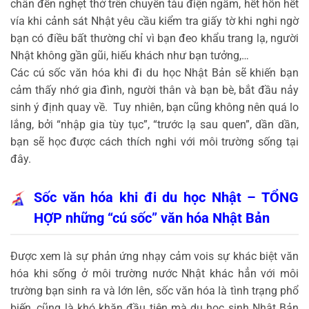
chân đến nghẹt thở trên chuyến tàu điện ngầm, hết hồn hết
vía khi cảnh sát Nhật yêu cầu kiểm tra giấy tờ khi nghi ngờ
bạn có điều bất thường chỉ vì bạn đeo khẩu trang lạ, người
Nhật không gần gũi, hiếu khách như bạn tưởng,…
Các cú sốc văn hóa khi đi du học Nhật Bản sẽ khiến bạn
cảm thấy nhớ gia đình, người thân và bạn bè, bắt đầu nảy
sinh ý định quay về. Tuy nhiên, bạn cũng không nên quá lo
lắng, bởi “nhập gia tùy tục”, “trước lạ sau quen”, dần dần,
bạn sẽ học được cách thích nghi với môi trường sống tại
đây.
Sốc văn hóa khi đi du học Nhật – TỔNG
HỢP những “cú sốc” văn hóa Nhật Bản
Được xem là sự phản ứng nhạy cảm vois sự khác biệt văn
hóa khi sống ở môi trường nước Nhật khác hẳn với môi
trường bạn sinh ra và lớn lên, sốc văn hóa là tình trạng phổ
biến, cũng là khó khăn đầu tiên mà du học sinh Nhật Bản