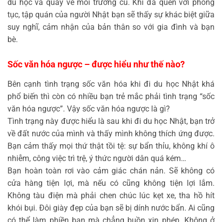
du học và quay về môi trường cũ. Khi đã quen với phong
tục, tập quán của người Nhật bạn sẽ thấy sự khác biệt giữa
suy nghĩ, cảm nhận của bản thân so với gia đình và bạn
bè.
Sốc văn hóa ngược – được hiểu như thế nào?
Bên cạnh tình trạng sốc văn hóa khi đi du học Nhật khá
phổ biến thì còn có nhiều bạn trẻ mắc phải tình trạng “sốc
văn hóa ngược”. Vậy sốc văn hóa ngược là gì?
Tình trạng này được hiểu là sau khi đi du học Nhật, bạn trở
về đất nước của mình và thấy mình không thích ứng được.
Bạn cảm thấy mọi thứ thật tồi tệ: sự bẩn thỉu, không khí ô
nhiễm, công việc trì trệ, ý thức người dân quá kém…
Bạn hoàn toàn rơi vào cảm giác chán nản. Sẽ không có
cửa hàng tiện lợi, mà nếu có cũng không tiện lợi lắm.
Không tàu điện mà phải chen chúc lúc kẹt xe, tha hồ hít
khói bụi. Đôi giày đẹp của bạn sẽ bị dính nước bẩn. Ai cũng
có thể làm phiền bạn mà chẳng buồn xin phép. Không ở