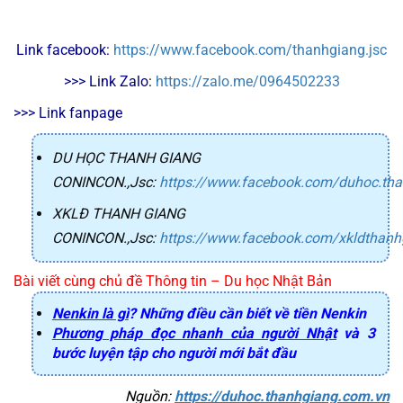
Link facebook: 
https://www.facebook.com/thanhgiang.jsc
>>> Link Zalo
: 
https://zalo.me/0964502233
>>> Link fanpage
DU HỌC THANH GIANG
CONINCON.,Jsc
:
https://www.facebook.com/duhoc.th
XKLĐ THANH GIANG
CONINCON.,Jsc
:
https://www.facebook.com/xkldthanh
Bài viết cùng chủ đề Thông tin – Du học Nhật Bản
Nenkin là gì
? Những điều cần biết về tiền Nenkin
Phương pháp đọc nhanh của người Nhật
và 3
bước luyện tập cho người mới bắt đầu
Nguồn: 
https://duhoc.thanhgiang.com.vn