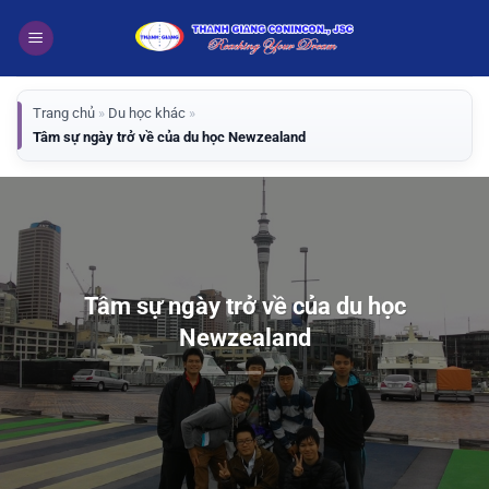
Bỏ
qua
nội
dung
Trang chủ
»
Du học khác
»
Tâm sự ngày trở về của du học Newzealand
Tâm sự ngày trở về của du học
Newzealand