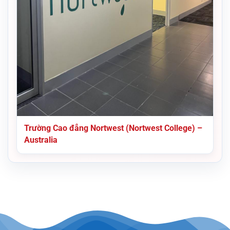
Trường Cao đẳng Nortwest (Nortwest College) –
Australia