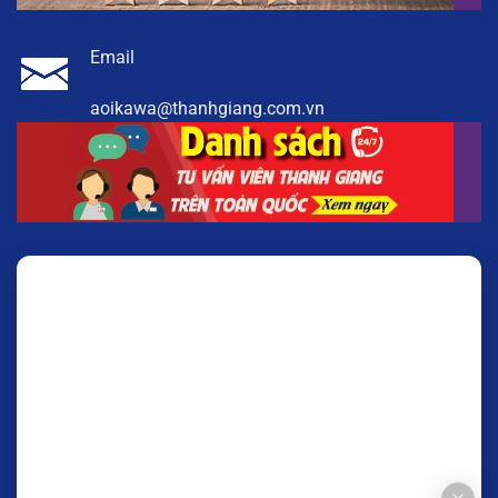
Email
aoikawa@thanhgiang.com.vn