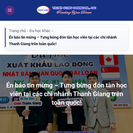
Bỏ
qua
nội
dung
Trang chủ
»
Du học khác
»
Én báo tin mừng – Tưng bừng đón tân học viên tại các chi nhánh
Thanh Giang trên toàn quốc!
Én báo tin mừng – Tưng bừng đón tân học
viên tại các chi nhánh Thanh Giang trên
toàn quốc!