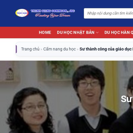
Bỏ
qua
nội
dung
HOME
DU HỌC NHẬT BẢN
DU HỌC HÀN 
Trang chủ
»
Cẩm nang du học
»
Sư thành công của giáo dục
Sư