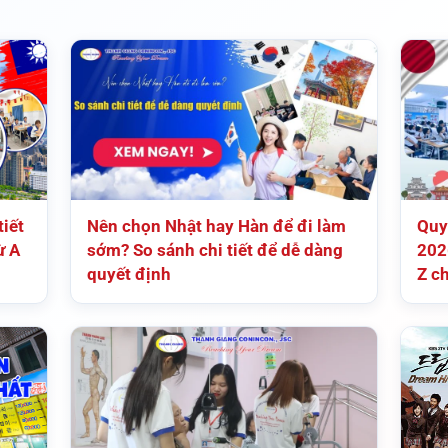
iết
Nên chọn Nhật hay Hàn để đi làm
Quy
ừ A
sớm? So sánh chi tiết để dễ dàng
202
quyết định
Z c