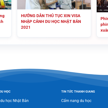
ếng
HƯỚNG DẪN THỦ TỤC XIN VISA
Phi
ch
NHẬP CẢNH DU HỌC NHẬT BẢN
phi
2021
xuâ
DU HỌC
TIN TỨC THANH GIANG
 du học Nhật Bản
Cẩm nang du học