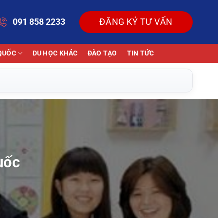
091 858 2233
ĐĂNG KÝ TƯ VẤN
QUỐC
DU HỌC KHÁC
ĐÀO TẠO
TIN TỨC
uốc