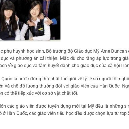
bậc phụ huynh học sinh, Bộ trưởng Bộ Giáo dục Mỹ Arne Duncan 
 dục và phương án cải thiện. Mặc dù cho rằng áp lực trong giá
ch về giáo dục và tâm huyết dành cho giáo dục của xã hội Hà
uốc là nước đứng thứ nhất thế giới về tỷ lệ số người tốt nghiệ
viên và chế độ lương thưởng đối với giáo viên của Hàn Quốc. N
n có thể tiếp xúc với cơ sở vật chất tốt.
lớn các giáo viên được tuyển dụng mới tại Mỹ đều là những si
đó ở Hàn Quốc, các giáo viên tiểu học đều được chọn lựa từ top