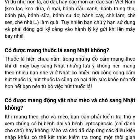
Ví dụ như nón lá, áo dài, hay các món ăn đặc sản Việt Nam 
(kẹo lạc, kẹo dừa, ô mai, bánh đậu xanh, bánh trung thu, 
bánh pía, bánh sữa, bánh cu đơ, bánh cáy, chè lam, chè 
sen, chè nhài…) làm quà. Tuy nhiên bạn chú ý hạn sử dụng 
và phải đóng gói kỹ càng vào hành lý ký gửi khi lên máy 
bay nhé!
Có được mang thuốc lá sang Nhật không?
Thuốc lá hiện chưa nằm trong những đồ cấm mang theo 
khi đi máy bay sang Nhật nhưng lưu ý không nên mang 
theo nhiều bạn nhé vì ở Nhật có nhiều nơi công cộng cấm 
hút thuốc lá, hút thuốc lá cũng có hại đến sức khỏe nên tốt 
hơn hết bạn nên từ bỏ việc hút thuốc lá!
Có được mang động vật như mèo và chó sang Nhật 
không?
Khi mang theo chó và mèo, bạn cần phải kiểm tra thú y 
xem chúng có bị bệnh dại và bệnh leptospirosis (chỉ dành 
cho chó) hay không. Mèo và chó đã đáp ứng các điều kiện 
nhập khẩu có thể kết thúc kiểm tra trong một thời gian 