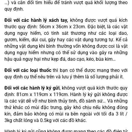
…) và cân đối tìm hiểu để tránh vượt quá khối lượng theo 
quy định.
Đối với các hành lý xách tay,
 không được vượt quá kích 
thước quy định: 56cm x 36cm x 23cm. Đặc biệt, là các vật 
dụng nguy hiểm, có tính sát thương như các loại dao, 
gươm, kiếm, dùi cui, gậy hay các vật dụng tương tự. Kể cả 
những vật dụng khi bình thường vốn không được coi là vật 
dụng nguy hiểm nhưng có thể sử dụng vào gây ra những 
hậu quả nguy hại như kẹp đá, dao cạo, kéo, búa kim…
Đối với các loại thuốc
 thì bạn có thể được mang theo với 
quy định cụ thể nêu trên và lưu ý thêm là số lượng phải ít.
Đối với các hành lý ký gửi
, không vượt quá kích thước quy 
định: 81cm x 119cm x 119cm. Hành lý ký gửi không được 
là các vật dễ vỡ như bình thủy tinh, đồ sành sứ… Và những 
thứ khác có mùi đặc trưng, gây khó chịu nếu không đóng 
kín, đảm bảo không có mùi ra bên ngoài với tối đa 3 lít / 
3kg chất lỏng và 0.5kg với các đồ khác.
Hành lý ký gửi cũng không được mang theo các đồ điện tử 