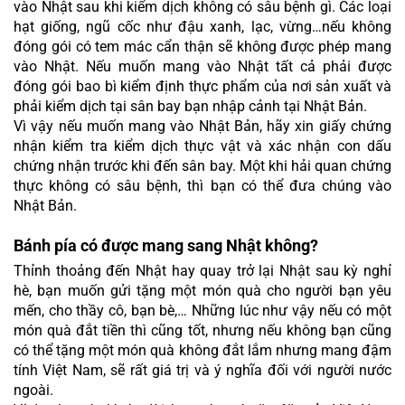
vào Nhật sau khi kiểm dịch không có sâu bệnh gì. Các loại 
hạt giống, ngũ cốc như đậu xanh, lạc, vừng…nếu không 
đóng gói có tem mác cẩn thận sẽ không được phép mang 
vào Nhật. Nếu muốn mang vào Nhật tất cả phải được 
đóng gói bao bì kiểm định thực phẩm của nơi sản xuất và 
phải kiểm dịch tại sân bay bạn nhập cảnh tại Nhật Bản.
Vì vậy nếu muốn mang vào Nhật Bản, hãy xin giấy chứng 
nhận kiểm tra kiểm dịch thực vật và xác nhận con dấu 
chứng nhận trước khi đến sân bay. Một khi hải quan chứng 
thực không có sâu bệnh, thì bạn có thể đưa chúng vào 
Nhật Bản.
Bánh pía có được mang sang Nhật không?
Thỉnh thoảng đến Nhật hay quay trở lại Nhật sau kỳ nghỉ 
hè, bạn muốn gửi tặng một món quà cho người bạn yêu 
mến, cho thầy cô, bạn bè,… Những lúc như vậy nếu có một 
món quà đắt tiền thì cũng tốt, nhưng nếu không bạn cũng 
có thể tặng một món quà không đắt lắm nhưng mang đậm 
tính Việt Nam, sẽ rất giá trị và ý nghĩa đối với người nước 
ngoài.  