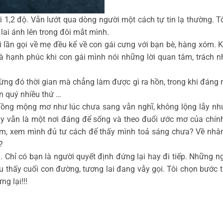
1,2 độ. Vẫn lướt qua dòng người một cách tự tin lạ thường. Tôi
g lai ánh lên trong đôi mắt mình.
 lần gọi về mẹ đều kể về con gái cưng với bạn bè, hàng xóm. Kh
à hạnh phúc khi con gái mình nói những lời quan tâm, trách n
ng đó thời gian mà chẳng làm được gì ra hồn, trong khi đáng n
rân quý nhiều thứ …
 hồng mộng mơ như lúc chưa sang vẫn nghĩ, không lộng lẫy nh
 đây vẫn là một nơi đáng để sống và theo đuổi ước mơ của ch
àm, xem mình đủ tư cách để thấy mình toả sáng chưa? Về nhâ
a?
. Chỉ có bạn là người quyết định đứng lại hay đi tiếp. Những n
u thấy cuối con đường, tương lai đang vẫy gọi. Tôi chọn bước t
g lại!!!