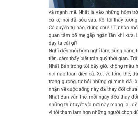
và mạnh mẽ. Nhất là vào những hôm trời 
cứ kệ, nói đã, sửa sau. Rồi tôi thấy tươn
Có quyền tự hào, đúng chứ!!! Tự hào mỗi
quan tâm bố mẹ gấp ngàn lần khi xưa, l
dạy ta cái gì?
Nghĩ đến mỗi hôm nghỉ làm, cũng bằng từ
tiền, cảm thấy biết trân quý thời gian. T
Nhật Bản trong tôi bây giờ, không màu
nơi nào toàn diện cả. Xét về tổng thể,
trong gương, tự hỏi những gì mình đã l
nhận về cuộc sống này đã thay đổi chư
Nhật Bản vẫn thế, mỗi ngày đều thay đổi
những thứ tuyệt vời nơi này mang lại, đề
vì tôi tham lam hơn những người chọn dừn