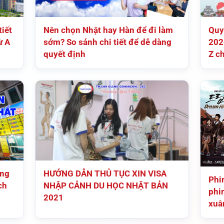
iết
Nên chọn Nhật hay Hàn để đi làm
Quy
ừ A
sớm? So sánh chi tiết để dễ dàng
202
quyết định
Z c
ếng
HƯỚNG DẪN THỦ TỤC XIN VISA
Phi
ch
NHẬP CẢNH DU HỌC NHẬT BẢN
phi
2021
xuâ