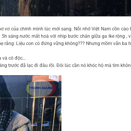
 vơ của chính mình lúc mới sang. Nỗi nhớ Việt Nam cồn cào tr
cái 5h sáng nước mắt hoà với nhịp bước chân giữa ga Ike rộng 
 mẹ rằng: Liệu con có đứng vững không??? Nhưng mồm vẫn ba h
lạ và cô độc…
háng trước đã lạc đi đâu rồi. Đôi lúc cần nó khóc hộ mà tìm khô