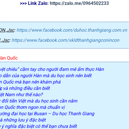
>>> Link Zalo
: 
https://zalo.me/0964502233
N.,Jsc
:
https://www.facebook.com/duhoc.thanhgiang.com.vn
,Jsc
:
https://www.facebook.com/xkldthanhgiangconincon
 Hàn Quốc
ệt chiêu” cầm tay cho người đam mê ẩm thực Hàn
 dẫn của người Hàn mà du học sinh nên biết
àn Quốc mà bạn nên khám phá
c
và những điều cần biết
iệt Nam như thế nào?
 đổi tiền Việt mà du học sinh cần nắm
n Quốc thơm ngon mà chuẩn vị
ng đại học tại Busan – Du học Thanh Giang
à những lưu ý đặc biệt
ý nghĩa đặc biệt có thể bạn chưa biết