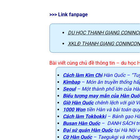
>>> Link fanpage
DU HỌC THANH GIANG CONINCO
XKLĐ THANH GIANG CONINCON.
Bài viết cùng chủ đề thông tin – du học
Cách làm Kim Chi
Hàn Quốc – “Tuy
Kimbap
– Món ăn truyền thống hấp
Seoul
– Một thành phố lớn của H
Biểu tượng may mắn của Hàn Quố
Giờ Hàn Quốc
chênh lệch với giờ V
1000 Won
tiền Hàn và bài toán quy
Cách làm Tokbokki
– Bánh gạo Hà
Busan Hàn Quốc
– DANH SÁCH trườ
Đại sứ quán Hàn Quốc
tại Hà Nội v
Cờ Hàn Quốc
– Taegukgi và những 