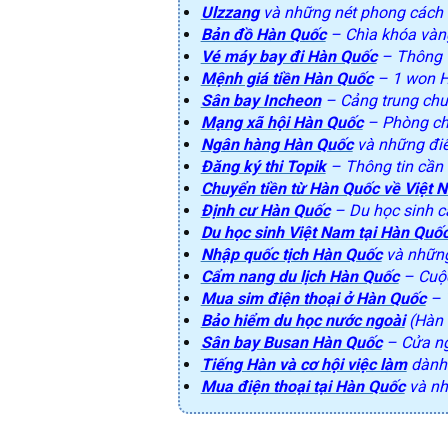
Ulzzang
và những nét phong cách t
Bản đồ Hàn Quốc
– Chìa khóa vàn
Vé máy bay đi Hàn Quốc
– Thông t
Mệnh giá tiền Hàn Quốc
– 1 won H
Sân bay Incheon
– Cảng trung chu
Mạng xã hội Hàn Quốc
– Phòng ch
Ngân hàng Hàn Quốc
và những điểm
Đăng ký thi Topik
– Thông tin cần 
Chuyển tiền từ Hàn Quốc về Việt 
Định cư Hàn Quốc
– Du học sinh c
Du học sinh Việt Nam tại Hàn Quố
Nhập quốc tịch Hàn Quốc
và những 
Cẩm nang du lịch Hàn Quốc
– Cuộc
Mua sim điện thoại ở Hàn Quốc
– T
Bảo hiểm du học nước ngoài
(Hàn 
Sân bay Busan Hàn Quốc
– Cửa ng
Tiếng Hàn và cơ hội việc làm
dành 
Mua điện thoại tại Hàn Quốc
và nh