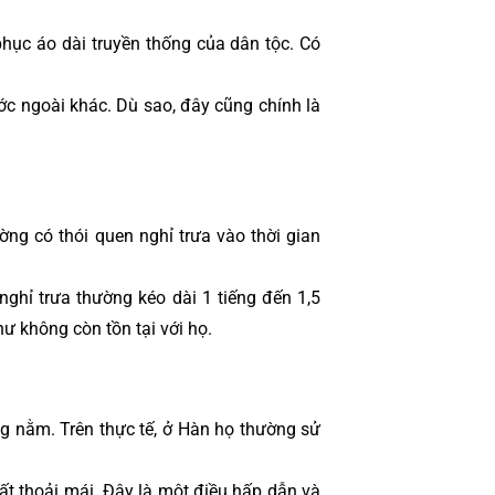
hục áo dài truyền thống của dân tộc. Có 
ớc ngoài khác. Dù sao, đây cũng chính là 
ờng có thói quen nghỉ trưa vào thời gian 
ghỉ trưa thường kéo dài 1 tiếng đến 1,5 
hư không còn tồn tại với họ.
ng nằm. Trên thực tế, ở Hàn họ thường sử 
ất thoải mái. Đây là một điều hấp dẫn và 