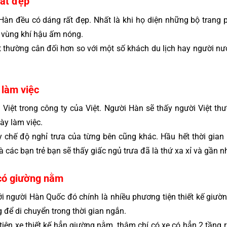
rất đẹp
àn đều có dáng rất đẹp. Nhất là khi họ diện những bộ trang p
c vùng khí hậu ấm nóng. 
t thường cân đối hơn so với một số khách du lịch hay người nư
 làm việc
Việt trong công ty của Việt. Người Hàn sẽ thấy người Việt thư
ày làm việc.
y chế độ nghỉ trưa của từng bên cũng khác. Hầu hết thời gian n
 các bạn trẻ bạn sẽ thấy giấc ngủ trưa đã là thứ xa xỉ và gần n
có giường nằm
ới người Hàn Quốc đó chính là nhiều phương tiện thiết kế giườ
để di chuyển trong thời gian ngắn.
 tiện xe thiết kế hẳn giường nằm, thậm chí có xe có hẳn 2 tầng r