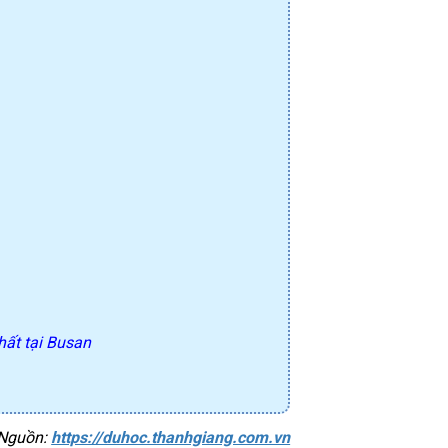
ất tại Busan
Nguồn: 
https://duhoc.thanhgiang.com.vn