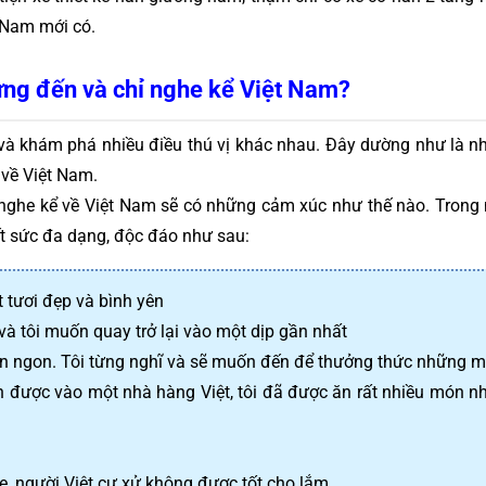
 Nam mới có.
ừng đến và chỉ nghe kể Việt Nam?
và khám phá nhiều điều thú vị khác nhau. Đây dường như là nh
 về Việt Nam.
nghe kể về Việt Nam sẽ có những cảm xúc như thế nào. Trong
ết sức đa dạng, độc đáo như sau:
t tươi đẹp và bình yên
và tôi muốn quay trở lại vào một dịp gần nhất
ăn ngon. Tôi từng nghĩ và sẽ muốn đến để thưởng thức những 
ần được vào một nhà hàng Việt, tôi đã được ăn rất nhiều món nh
me, người Việt cư xử không được tốt cho lắm 