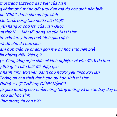
hời trang Ulzzang đặc biệt của Hàn
g khám phá mảnh đất tươi đẹp mà du học sinh nên biết
in “Chất” dành cho du học sinh
àn Quốc bằng bao nhiêu tiền Việt?
yển hàng không lớn của Hàn Quốc
at thứ N – Mặt tối đáng sợ của MXH Hàn
 cần lưu ý trong quá trình giao dịch
và đủ cho du học sinh
Nam
đơn giản và nhanh gọn mà du học sinh nên biết
ần những điều kiện gì?
c
– Cùng lắng nghe chia sẻ kinh nghiệm về vấn đề đi du học
thông tin cần biết để nhập tịch
 hành trình trọn vẹn dành cho người yêu thích xứ Hàn
hông tin cần thiết dành cho du học sinh tại Hàn
Quốc) – LỢI THẾ hay GÁNH NẶNG?
õ giao thương của nhiều hãng hàng không và là sân bay duy nh
cho du học sinh
ững thông tin cần biết