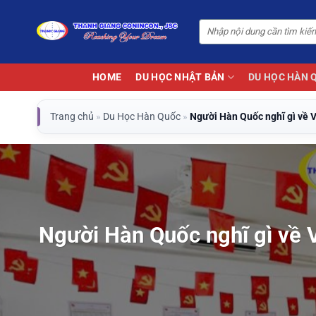
Bỏ
qua
nội
dung
HOME
DU HỌC NHẬT BẢN
DU HỌC HÀN 
Trang chủ
»
Du Học Hàn Quốc
»
Người Hàn Quốc nghĩ gì về V
Người Hàn Quốc nghĩ gì về V