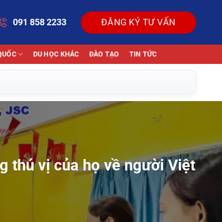
091 858 2233
ĐĂNG KÝ TƯ VẤN
QUỐC
DU HỌC KHÁC
ĐÀO TẠO
TIN TỨC
 thú vị của họ về người Việt