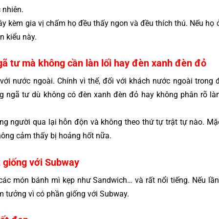
 nhiên.
cây kèm gia vị chấm họ đều thấy ngon và đều thích thú. Nếu họ ở V
n kiểu này.
gã tư mà không cần làn lối hay đèn xanh đèn đỏ 
 với nước ngoài. Chính vì thế, đối với khách nước ngoài trong 
ng ngã tư dù không có đèn xanh đèn đỏ hay không phân rõ là
ng người qua lại hỗn độn và không theo thứ tự trật tự nào. Mặc
hông cảm thấy bị hoảng hốt nữa. 
t giống với Subway
ác món bánh mì kẹp như Sandwich… và rất nổi tiếng. Nếu lần 
m tưởng vì có phần giống với Subway.