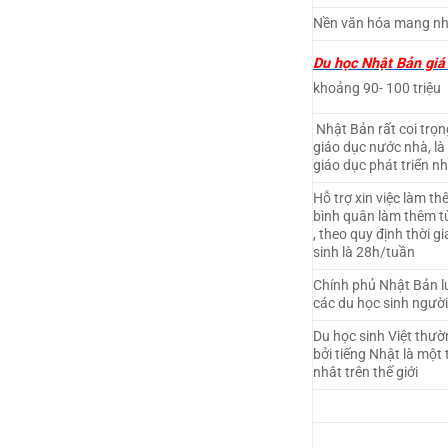
Nền văn hóa mang nhi
Du học Nhật Bản giá
khoảng 90- 100 triệu
Nhật Bản rất coi trọ
giáo dục nước nhà, l
giáo dục phát triển nhấ
Hỗ trợ xin việc làm t
bình quân làm thêm t
, theo quy định thời g
sinh là 28h/tuần
Chính phủ Nhật Bản l
các du học sinh người
Du học sinh Việt thườ
bởi tiếng Nhật là mộ
nhât trên thế giới