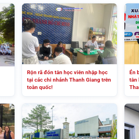
Rộn rã đón tân học viên nhập học
Én 
tại các chi nhánh Thanh Giang trên
tân 
toàn quốc!
Tha