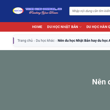
Bỏ
qua
nội
dung
HOME
DU HỌC NHẬT BẢN
DU HỌC HÀN 
Trang chủ
»
Du học khác
»
Nên du học Nhật Bản hay du học
Nên 