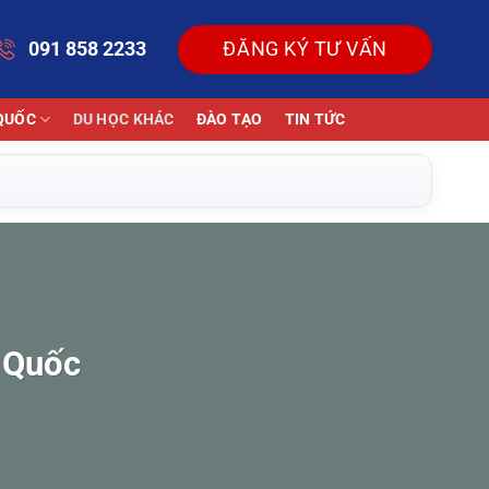
091 858 2233
ĐĂNG KÝ TƯ VẤN
QUỐC
DU HỌC KHÁC
ĐÀO TẠO
TIN TỨC
 Quốc