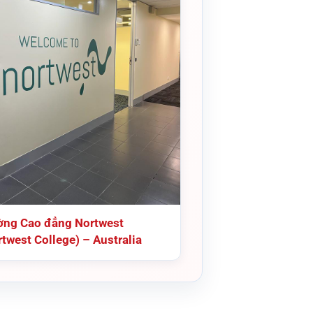
ờng Cao đẳng Nortwest
twest College) – Australia