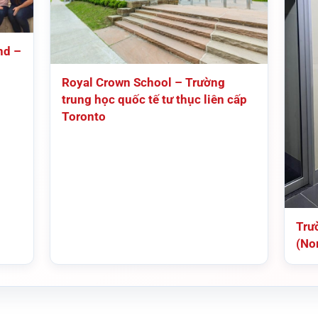
nd –
Royal Crown School – Trường
trung học quốc tế tư thục liên cấp
Toronto
Trư
(Nor