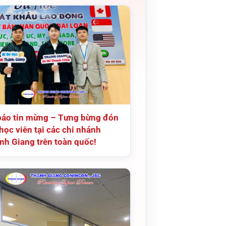
báo tin mừng – Tưng bừng đón
học viên tại các chi nhánh
nh Giang trên toàn quốc!