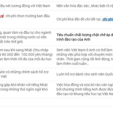
ều nét tương đồng với Việt Nam
Nền văn hóa đặc sắc , khác biệt rõ r
 rẻ
: chi phí chọn trường ban đầu
Chi phí khá đắt đỏ chi tiết tại :
chi ph
ng, quan tâm và đầu tư cho ngành
Tiêu chuẩn chất lượng chặt chẽ áp
à một trong những nước có nền
trình đào tạo của Anh
t trên thế giới.
hêm sau khi sang Nhật (thu nhập
Sinh viên Việt Nam ở Anh có thể làm r
ừ 80.000 đến 100.000 yên/tháng)
những việc phù hợp với chuyên môn 
ian làm thên tối đa của mỗi du học
chân. Thời gian cũng rất linh động, t
làm thêm cuối tuần…
uôn có những chính sách hỗ trợ
Luôn hỗ trợ dành cho sinh viên Quốc
 Việt
ng gặp khó khăn với tiếng Nhật
Việc hòa đồng và xóa bỏ rào cản ng
t trong những thứ ngôn ngữ khó
bởi chương trình tiếng Anh được đư
đào tạo từ khung tiểu học tại Việt 