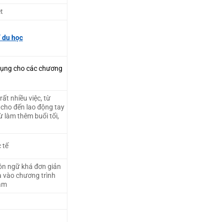
ệt
í du học
 dụng cho các chương
ất nhiều việc, từ
cho đến lao động tay
ừ làm thêm buổi tối,
 tế
ôn ngữ khá đơn giản
a vào chương trình
Nam