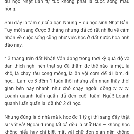
du học Nhật Bản tự túc không phải là cuộc sống màu
hồng.
Sau đây là tâm sự của bạn Nhung – du học sinh Nhật Bản.
Tuy mới sang được 3 tháng nhưng đã có rất nhiều về cảm
nhận về cuộc sống cũng như việc học ở đất nước hoa anh
đào này.
“ 3 tháng trên đất Nhật! Vẫn đang trong thời kỳ quá độ và
dần thích nghi nên thật sự đã thấm đc thế nào là mệt, là
khổ, là chạy tàu cong mông, là ăn vội cơm để đi làm, đi
học… Làm có 3 đêm 1 tuần thôi nhưng vẫn nhận thấy thời
gian bên này nhanh như chó chạy ngoài đồng :v :v :v.
Loanh quanh luẩn quẩn đã đến cuối tuần! Ngủ!! Loanh
quanh luẩn quẩn lại đã thứ 2 đi học.
Nhưng đúng là ở nhà mà k học đc 1 tý gì thì sang đây thật
sự vất vả! Ngoài đường tất cả đều là chữ Hán – không học
không hiểu hay chỉ biết mặt vài chữ đơn giản nên không