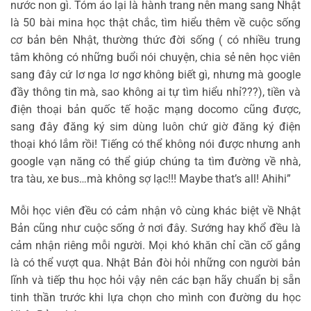
nước non gì. Tóm áo lại là hành trang nên mang sang Nhật
là 50 bài mina học thật chắc, tìm hiểu thêm về cuộc sống
cơ bản bên Nhật, thường thức đời sống ( có nhiều trung
tâm không có những buổi nói chuyện, chia sẻ nên học viên
sang đây cứ lơ nga lơ ngơ không biết gì, nhưng mà google
đầy thông tin mà, sao không ai tự tìm hiểu nhỉ???), tiền và
điện thoại bản quốc tế hoặc mạng docomo cũng được,
sang đây đăng ký sim dùng luôn chứ giờ đăng ký điện
thoại khó lắm rồi! Tiếng có thể không nói được nhưng anh
google vạn năng có thể giúp chúng ta tìm đường về nhà,
tra tàu, xe bus…mà không sợ lạc!!! Maybe that’s all! Ahihi”
Mỗi học viên đều có cảm nhận vô cùng khác biệt về Nhật
Bản cũng như cuộc sống ở nơi đây. Sướng hay khổ đều là
cảm nhận riêng mỗi người. Mọi khó khăn chỉ cần cố gắng
là có thể vượt qua. Nhật Bản đòi hỏi những con người bản
lĩnh và tiếp thu học hỏi vậy nên các bạn hãy chuẩn bị sẵn
tinh thần trước khi lựa chọn cho mình con đường du học