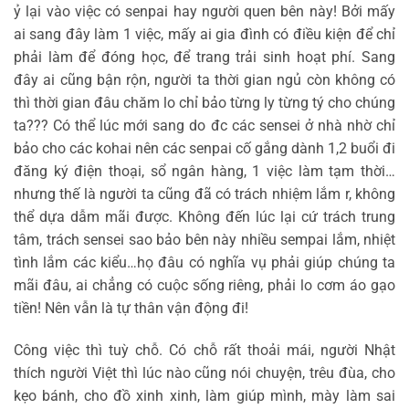
ỷ lại vào việc có senpai hay người quen bên này! Bởi mấy
ai sang đây làm 1 việc, mấy ai gia đình có điều kiện để chỉ
phải làm để đóng học, để trang trải sinh hoạt phí. Sang
đây ai cũng bận rộn, người ta thời gian ngủ còn không có
thì thời gian đâu chăm lo chỉ bảo từng ly từng tý cho chúng
ta??? Có thể lúc mới sang do đc các sensei ở nhà nhờ chỉ
bảo cho các kohai nên các senpai cố gắng dành 1,2 buổi đi
đăng ký điện thoại, sổ ngân hàng, 1 việc làm tạm thời…
nhưng thế là người ta cũng đã có trách nhiệm lắm r, không
thể dựa dẫm mãi được. Không đến lúc lại cứ trách trung
tâm, trách sensei sao bảo bên này nhiều sempai lắm, nhiệt
tình lắm các kiểu…họ đâu có nghĩa vụ phải giúp chúng ta
mãi đâu, ai chẳng có cuộc sống riêng, phải lo cơm áo gạo
tiền! Nên vẫn là tự thân vận động đi!
Công việc thì tuỳ chỗ. Có chỗ rất thoải mái, người Nhật
thích người Việt thì lúc nào cũng nói chuyện, trêu đùa, cho
kẹo bánh, cho đồ xinh xinh, làm giúp mình, mày làm sai