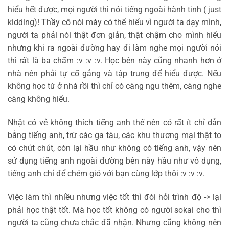
hiểu hết được, mọi người thì nói tiếng ngoài hành tinh ( just
kidding)! Thầy cô nói mày có thể hiểu vì người ta dạy mình,
người ta phải nói thật đơn giản, thật chậm cho mình hiểu
nhưng khi ra ngoài đường hay đi làm nghe mọi người nói
thì rất là ba chấm :v :v :v. Học bên này cũng nhanh hơn ở
nhà nên phải tự cố gắng và tập trung để hiểu được. Nếu
không học từ ở nhà rồi thì chỉ có càng ngu thêm, càng nghe
càng không hiểu.
Nhật có vẻ không thích tiếng anh thế nên có rất ít chỉ dẫn
bằng tiếng anh, trừ các ga tàu, các khu thương mại thật to
có chút chút, còn lại hầu như không có tiếng anh, vậy nên
sử dụng tiếng anh ngoài đường bên này hầu như vô dụng,
tiếng anh chỉ để chém gió với bạn cùng lớp thôi :v :v :v.
Việc làm thì nhiều nhưng việc tốt thì đòi hỏi trình độ -> lại
phải học thật tốt. Mà học tốt không có người sokai cho thì
người ta cũng chưa chắc đã nhận. Nhưng cũng không nên