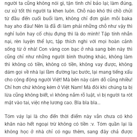
người ta cũng không nói gì, tận tình chỉ bảo lại; làm đúng,
cư xử tốt thì người ta khen luôn. Chỗ nào khó thì chồ chửi
từ đầu đến cuối buổi làm, không chỉ đơn giản mỗi baka
hay aho đâu! Nên là đã đi làm phải những chỗ như vậy thì
nghỉ luôn hay cố chịu đựng thì là do mình! Tập tính nhẫn
nại, rèn luyện thể lực, tập thích nghi với mọi hoàn cảnh
sống từ ở nhà! Con vàng con bạc ở nhà sang bên này thì
cũng chỉ như những người bình thường khác, không làm
thì không có tiền, không có tiền, không vay được, không
dám gọi về nhà lại lầm đường lạc bước, lại mang tiếng xấu
cho cộng động người Việt! Mà bên này cám dỗ cũng nhiều!
Chỉ hơn chứ không kém ở Việt Nam! Mà đôi khi chúng ta bị
lừa cũng không biết, vì không nắm rõ luật, vì bị người ta rót
mật vào tai, việc nhẹ lương cao. Bla bla bla…
Tóm váy lại là cho đến thời điểm này vẫn chưa có khó
khăn nào hết ngoại trừ không có tiền :v. Tóm quần lại là
không học ở nhà chỉ có ngu thêm, sang đây chả được