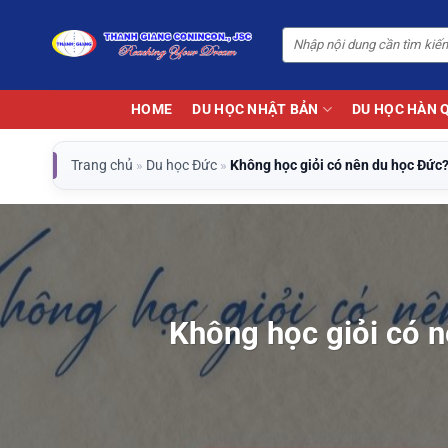
Bỏ
qua
nội
dung
HOME
DU HỌC NHẬT BẢN
DU HỌC HÀN 
Trang chủ
»
Du học Đức
»
Không học giỏi có nên du học Đức
Không học giỏi có 