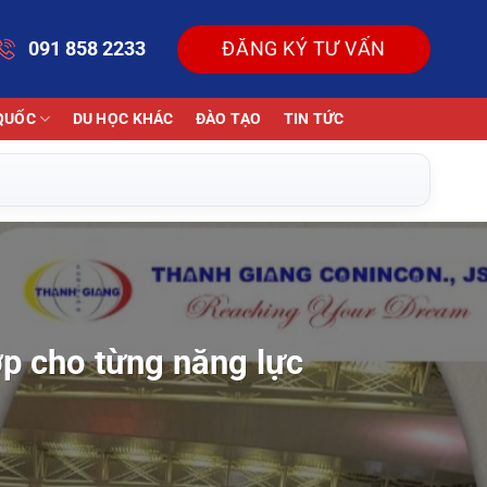
091 858 2233
ĐĂNG KÝ TƯ VẤN
QUỐC
DU HỌC KHÁC
ĐÀO TẠO
TIN TỨC
p cho từng năng lực