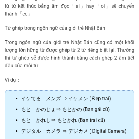
từ từ kết thúc bằng âm đọc「ai」hay「oi」sẽ chuyển
thành「ee」
Từ ghép trong ngôn ngữ của giới trẻ Nhật Bản
Trong ngôn ngữ của giới trẻ Nhật Bản cũng có một khối
lượng lớn hững từ được ghép từ 2 từ riêng biệt lại. Thường
thì từ ghép sẽ được hình thành bằng cách ghép 2 âm tiết
đầu của mỗi từ.
Ví dụ：
イケてる メンズ ⇒ イケメン ( Đẹp trai)
もと かのじょ⇒ もとかの (Bạn gái cũ)
もと かれし⇒ もとかれ (Bạn trai cũ)
デジタル カメラ ⇒ デジカメ ( Digital Camera)