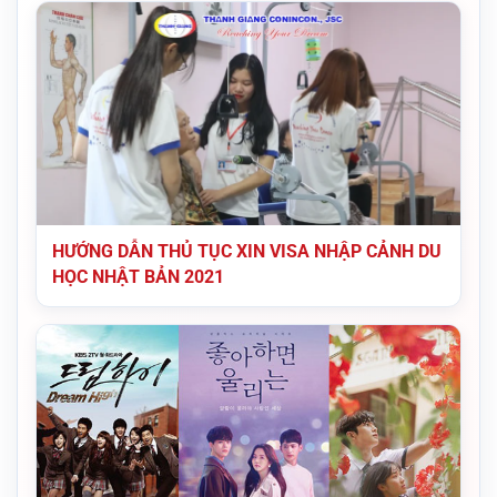
HƯỚNG DẪN THỦ TỤC XIN VISA NHẬP CẢNH DU
HỌC NHẬT BẢN 2021