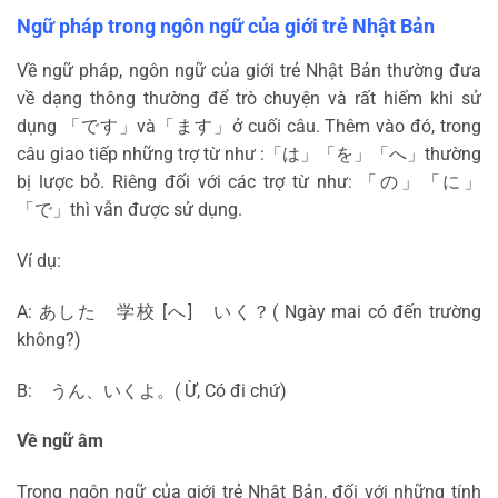
Ngữ pháp trong ngôn ngữ của giới trẻ Nhật Bản
Về ngữ pháp, ngôn ngữ của giới trẻ Nhật Bản thường đưa
về dạng thông thường để trò chuyện và rất hiếm khi sử
dụng 「です」và「ます」ở cuối câu. Thêm vào đó, trong
câu giao tiếp những trợ từ như :「は」「を」「へ」thường
bị lược bỏ. Riêng đối với các trợ từ như: 「の」「に」
「で」thì vẫn được sử dụng.
Ví dụ:
A: あした 学校 [へ] いく？( Ngày mai có đến trường
không?)
B: うん、いくよ。( Ừ, Có đi chứ)
Về ngữ âm
Trong ngôn ngữ của giới trẻ Nhật Bản, đối với những tính