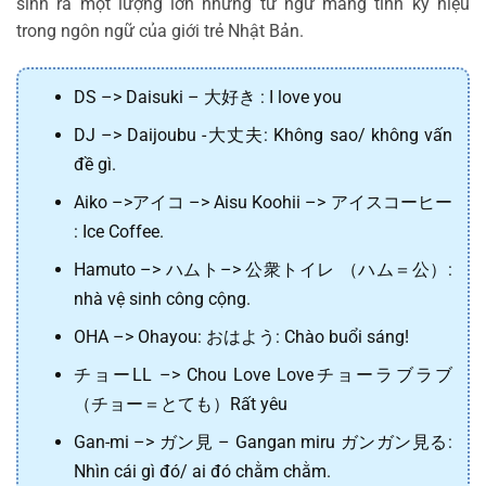
sinh ra một lượng lớn những từ ngữ mang tính ký hiệu
trong ngôn ngữ của giới trẻ Nhật Bản.
DS –> Daisuki – 大好き : I love you
DJ –> Daijoubu -大丈夫: Không sao/ không vấn
đề gì.
Aiko –>アイコ –> Aisu Koohii –> アイスコーヒー
: Ice Coffee.
Hamuto –> ハムト–> 公衆トイレ （ハム＝公）:
nhà vệ sinh công cộng.
OHA –> Ohayou: おはよう: Chào buổi sáng!
チョーLL –> Chou Love Loveチョーラブラブ
（チョー＝とても）Rất yêu
Gan-mi –> ガン見 – Gangan miru ガンガン見る:
Nhìn cái gì đó/ ai đó chằm chằm.