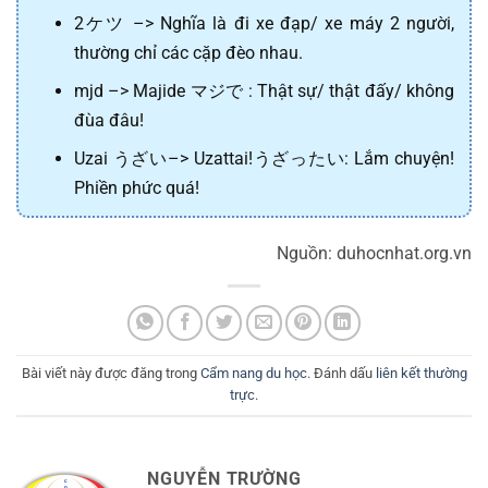
2ケツ –> Nghĩa là đi xe đạp/ xe máy 2 người,
thường chỉ các cặp đèo nhau.
mjd –> Majide マジで : Thật sự/ thật đấy/ không
đùa đâu!
Uzai うざい–> Uzattai!うざったい: Lắm chuyện!
Phiền phức quá!
Nguồn: duhocnhat.org.vn
Bài viết này được đăng trong
Cẩm nang du học
. Đánh dấu
liên kết thường
trực
.
NGUYỄN TRƯỜNG