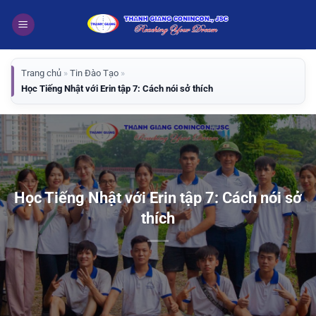
Bỏ
qua
nội
dung
Trang chủ
»
Tin Đào Tạo
»
Học Tiếng Nhật với Erin tập 7: Cách nói sở thích
Học Tiếng Nhật với Erin tập 7: Cách nói sở
thích