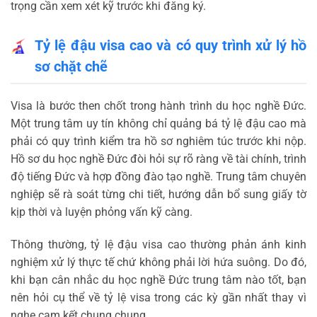
trọng cần xem xét kỹ trước khi đăng ký.
Tỷ lệ đậu visa cao và có quy trình xử lý hồ
sơ chặt chẽ
Visa là bước then chốt trong hành trình du học nghề Đức.
Một trung tâm uy tín không chỉ quảng bá tỷ lệ đậu cao mà
phải có quy trình kiểm tra hồ sơ nghiêm túc trước khi nộp.
Hồ sơ du học nghề Đức đòi hỏi sự rõ ràng về tài chính, trình
độ tiếng Đức và hợp đồng đào tạo nghề. Trung tâm chuyên
nghiệp sẽ rà soát từng chi tiết, hướng dẫn bổ sung giấy tờ
kịp thời và luyện phỏng vấn kỹ càng.
Thông thường, tỷ lệ đậu visa cao thường phản ánh kinh
nghiệm xử lý thực tế chứ không phải lời hứa suông. Do đó,
khi bạn cân nhắc du học nghề Đức trung tâm nào tốt, bạn
nên hỏi cụ thể về tỷ lệ visa trong các kỳ gần nhất thay vì
nghe cam kết chung chung.