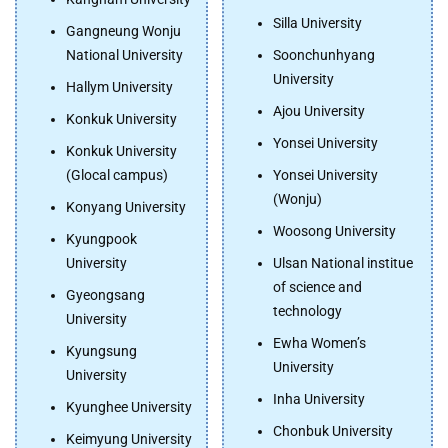
Silla University
Gangneung Wonju
National University
Soonchunhyang
University
Hallym University
Ajou University
Konkuk University
Yonsei University
Konkuk University
(Glocal campus)
Yonsei University
(Wonju)
Konyang University
Woosong University
Kyungpook
University
Ulsan National institue
of science and
Gyeongsang
technology
University
Ewha Women’s
Kyungsung
University
University
Inha University
Kyunghee University
Chonbuk University
Keimyung University