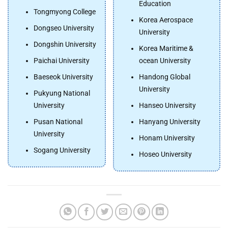
Education
Tongmyong College
Korea Aerospace
Dongseo University
University
Dongshin University
Korea Maritime &
Paichai University
ocean University
Baeseok University
Handong Global
University
Pukyung National
University
Hanseo University
Pusan National
Hanyang University
University
Honam University
Sogang University
Hoseo University