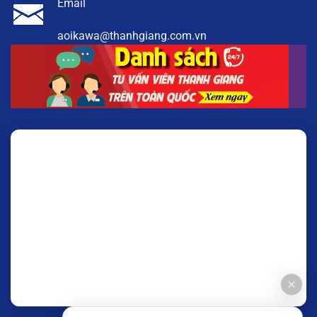
Email
aoikawa@thanhgiang.com.vn